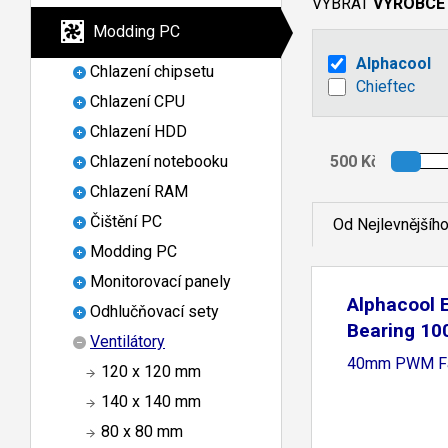
VYBRAT
VÝROBCE
Modding PC
Alphacool
Chlazení chipsetu
Chieftec
Chlazení CPU
Chlazení HDD
Chlazení notebooku
Chlazení RAM
Čištění PC
Od Nejlevnějšíh
Modding PC
Monitorovací panely
Alphacool E
Odhlučňovací sety
Bearing 1
Ventilátory
40mm PWM F
120 x 120 mm
140 x 140 mm
80 x 80 mm