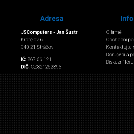
Adresa
Inf
JSComputers - Jan Šustr
O firmě
Krotějov 6
Obchodní p
340 21 Strážov
Kontaktujte 
Doručení a p
IČ:
867 66 121
Diskuzní fór
DIČ:
CZ821252895