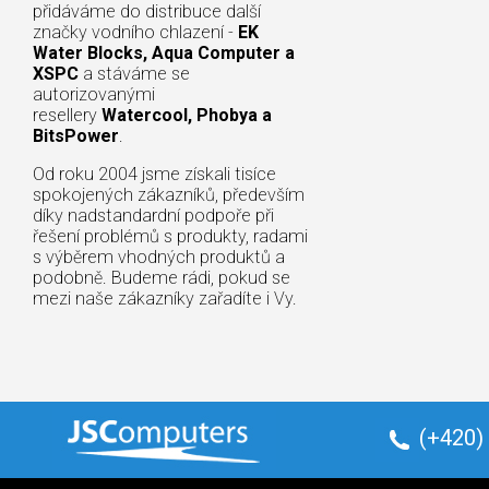
přidáváme do distribuce další
značky vodního chlazení -
EK
Water Blocks, Aqua Computer a
XSPC
a stáváme se
autorizovanými
resellery
Watercool, Phobya a
BitsPower
.
Od roku 2004 jsme získali tisíce
spokojených zákazníků, především
díky nadstandardní podpoře při
řešení problémů s produkty, radami
s výběrem vhodných produktů a
podobně. Budeme rádi, pokud se
mezi naše zákazníky zařadíte i Vy.
(+420)