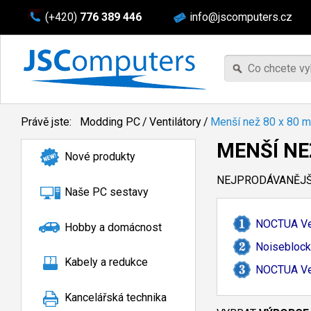
(+420)
776 389 446
info@jscomputers.cz
Právě jste:
Modding PC
/
Ventilátory
/
Menší než 80 x 80 
MENŠÍ NE
Nové produkty
NEJPRODÁVANĚJŠÍ
Naše PC sestavy
NOCTUA Ven
Hobby a domácnost
Noiseblock
Kabely a redukce
NOCTUA Ven
Kancelářská technika