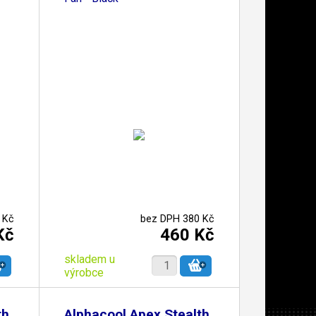
 Kč
bez DPH 380 Kč
Kč
460 Kč
skladem u
výrobce
th
Alphacool Apex Stealth