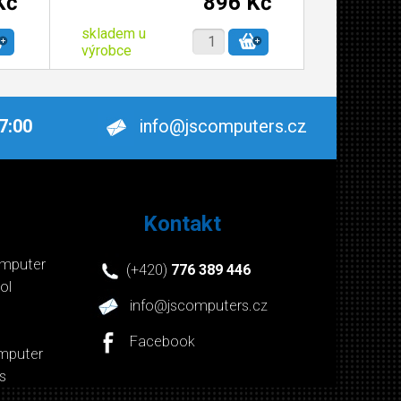
Kč
896 Kč
skladem u
výrobce
17:00
info@jscomputers.cz
Kontakt
mputer
(+420)
776 389 446
ol
info@jscomputers.cz
Facebook
mputer
s