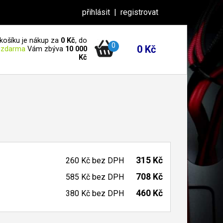
přihlásit
|
registrovat
košíku je nákup za
0 Kč
, do
0
0 Kč
 zdarma
Vám zbýva
10 000
Kč
315 Kč
260 Kč
bez DPH
708 Kč
585 Kč
bez DPH
460 Kč
380 Kč
bez DPH