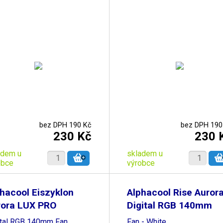
bez DPH 190 Kč
bez DPH 190
230 Kč
230 
adem u
skladem u
obce
výrobce
hacool Eiszyklon
Alphacool Rise Auror
rora LUX PRO
Digital RGB 140mm
ital RGB 140mm Fan
Fan - White