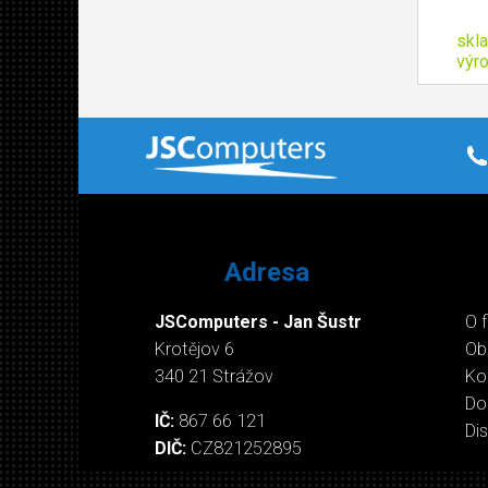
skl
výr
Adresa
JSComputers - Jan Šustr
O 
Krotějov 6
Ob
340 21 Strážov
Ko
Do
IČ:
867 66 121
Di
DIČ:
CZ821252895