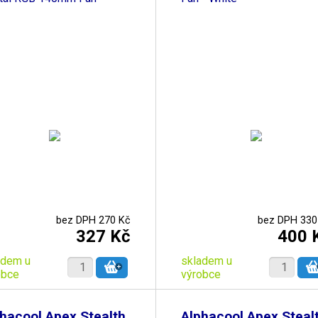
bez DPH 270 Kč
bez DPH 330
327 Kč
400 
adem u
skladem u
obce
výrobce
hacool Apex Stealth
Alphacool Apex Steal