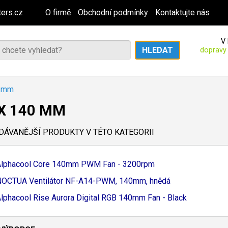
ers.cz
O firmě
Obchodní podmínky
Kontaktujte nás
V 
dopravy
0 mm
 X 140 MM
ÁVANĚJŠÍ PRODUKTY V TÉTO KATEGORII
Alphacool Core 140mm PWM Fan - 3200rpm
OCTUA Ventilátor NF-
A14-
PWM, 140mm, hnědá
lphacool Rise Aurora Digital RGB 140mm Fan - Black