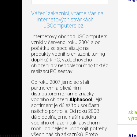
Vážení zákazníci, vítáme Vás na
internetových stránkách
JSComputers.cz
Internetový obchod JSComputers
vznikl v červenci roku 2004 a od
počátku se specializuje na
produkty vodního chlazení, tuning
doplňků k PC, vzduchového
chlazení a v neposlední řadě taktéž
realizací PC sestav.
Od roku 2007 jsme se stali
partnerem a oficiálním
distributorem známé značky
vodního chlazení
Alphacool
, jejíž
sortiment je důležitou součástí
našeho portfolia. Od roku 2008
skl
dále doplňujeme naší nabídku
výr
vodního chlazení tak, abychom
mohli co nejlépe uspokojit potřeby
všech našich zákazníků. Proto
Alp