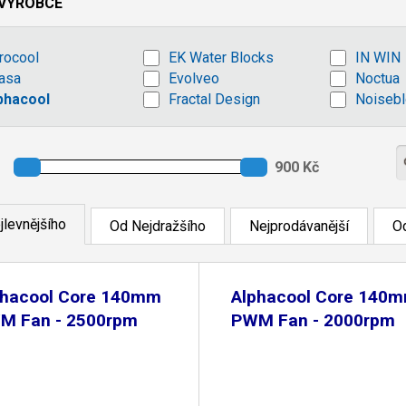
VÝROBCE
rocool
EK Water Blocks
IN WIN
asa
Evolveo
Noctua
phacool
Fractal Design
Noisebl
jlevnějšího
Od Nejdražšího
Nejprodávanější
Od
phacool Core 140mm
Alphacool Core 140
M Fan - 2500rpm
PWM Fan - 2000rpm