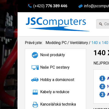
(+420)
776 389 446
info@jscomput
Právě jste:
Modding PC
/
Ventilátory
/
140 x 14
140
Nové produkty
NEJPROD
Naše PC sestavy
Hobby a domácnost
N
Kabely a redukce
A
Kancelářská technika