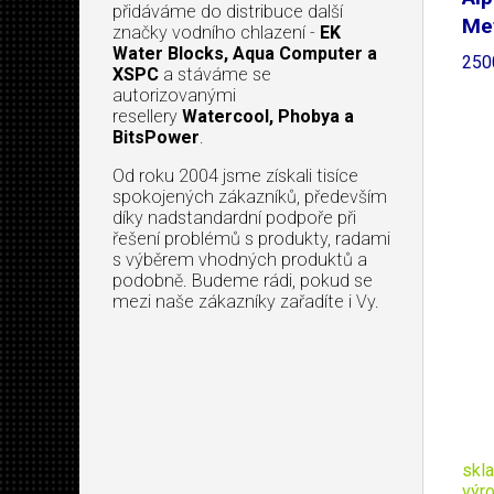
přidáváme do distribuce další
Me
značky vodního chlazení -
EK
Water Blocks, Aqua Computer a
250
XSPC
a stáváme se
autorizovanými
resellery
Watercool, Phobya a
BitsPower
.
Od roku 2004 jsme získali tisíce
spokojených zákazníků, především
díky nadstandardní podpoře při
řešení problémů s produkty, radami
s výběrem vhodných produktů a
podobně. Budeme rádi, pokud se
mezi naše zákazníky zařadíte i Vy.
skl
výr