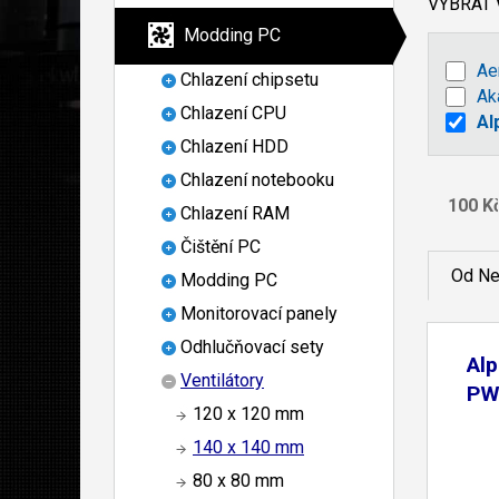
VYBRAT
Modding PC
Ae
Chlazení chipsetu
Ak
Chlazení CPU
Al
Chlazení HDD
Chlazení notebooku
Chlazení RAM
Čištění PC
Od Ne
Modding PC
Monitorovací panely
Odhlučňovací sety
Al
Ventilátory
PW
120 x 120 mm
140 x 140 mm
80 x 80 mm