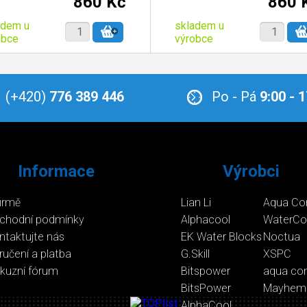
860 Kč
860 
adem u
skladem u
obce
výrobce
(+420)
776 389 446
Po - Pá
9:00 - 
Informace
Výrobci
firmě
Lian Li
Aqua Co
chodní podmínky
Alphacool
WaterCo
ntaktujte nás
EK Water Blocks
Noctua
ručení a platba
G.Skill
XSPC
skuzní fórum
Bitspower
aqua co
BitsPower
Mayhem
AlphaCool