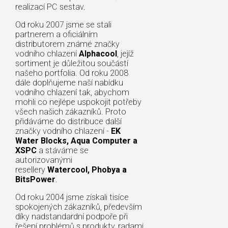
realizací PC sestav.
Od roku 2007 jsme se stali
partnerem a oficiálním
distributorem známé značky
vodního chlazení
Alphacool
, jejíž
sortiment je důležitou součástí
našeho portfolia. Od roku 2008
dále doplňujeme naší nabídku
vodního chlazení tak, abychom
mohli co nejlépe uspokojit potřeby
všech našich zákazníků. Proto
přidáváme do distribuce další
značky vodního chlazení -
EK
Water Blocks, Aqua Computer a
XSPC
a stáváme se
autorizovanými
resellery
Watercool, Phobya a
BitsPower
.
Od roku 2004 jsme získali tisíce
spokojených zákazníků, především
díky nadstandardní podpoře při
řešení problémů s produkty, radami