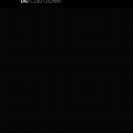
DIČ:
CZ821252895