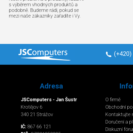
s výběrem vhodných produktů a
podobně. Budeme rádi, pokud se
mezi naše zákazníky zařadíte i Vy.
(+420)
Adresa
Inf
JSComputers - Jan Šustr
O firmě
Krotějov 6
Obchodní p
340 21 Strážov
Kontaktujte 
Doručení a p
IČ:
867 66 121
Diskuzní fór