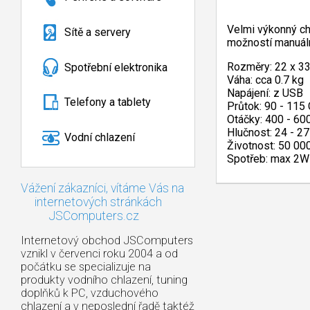
Velmi výkonný ch
Sítě a servery
možností manuální
Rozměry: 22 x 3
Spotřební elektronika
Váha: cca 0.7 kg
Napájení: z USB
Telefony a tablety
Průtok: 90 - 115
Otáčky: 400 - 60
Hlučnost: 24 - 27
Vodní chlazení
Životnost: 50 00
Spotřeb: max 2W
Vážení zákazníci, vítáme Vás na
internetových stránkách
JSComputers.cz
Internetový obchod JSComputers
vznikl v červenci roku 2004 a od
počátku se specializuje na
produkty vodního chlazení, tuning
doplňků k PC, vzduchového
chlazení a v neposlední řadě taktéž