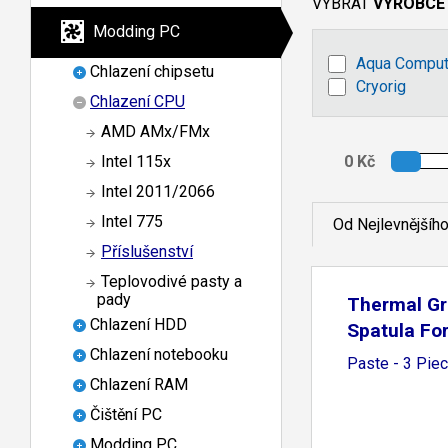
VYBRAT
VÝROBCE
Modding PC
Aqua Comput
Chlazení chipsetu
Cryorig
Chlazení CPU
AMD AMx/FMx
Intel 115x
Intel 2011/2066
Intel 775
Od Nejlevnějšíh
Příslušenství
Teplovodivé pasty a
pady
Thermal Gr
Chlazení HDD
Spatula Fo
Chlazení notebooku
Paste - 3 Pie
Chlazení RAM
Čištění PC
Modding PC