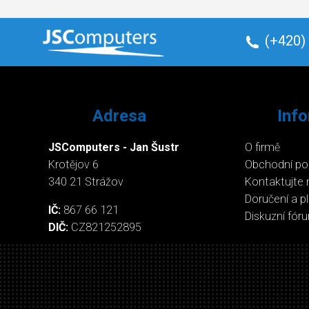
(+420)
Adresa
Inf
JSComputers - Jan Šustr
O firmě
Krotějov 6
Obchodní p
340 21 Strážov
Kontaktujte 
Doručení a p
IČ:
867 66 121
Diskuzní fór
DIČ:
CZ821252895