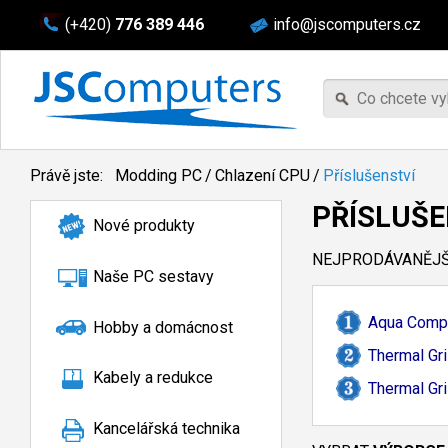
(+420)
776 389 446
info@jscomputers.cz
Právě jste:
Modding PC
/
Chlazení CPU
/
Příslušenství
PŘÍSLUŠE
Nové produkty
NEJPRODÁVANĚJŠÍ
Naše PC sestavy
Aqua Compu
Hobby a domácnost
Thermal Gri
Kabely a redukce
Thermal Gri
Kancelářská technika