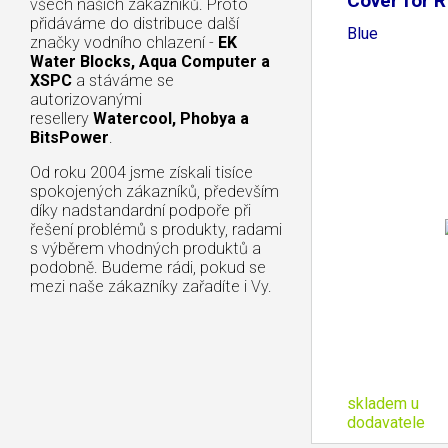
Cover for R
všech našich zákazníků. Proto
přidáváme do distribuce další
Blue
značky vodního chlazení -
EK
Water Blocks, Aqua Computer a
XSPC
a stáváme se
autorizovanými
resellery
Watercool, Phobya a
BitsPower
.
Od roku 2004 jsme získali tisíce
spokojených zákazníků, především
díky nadstandardní podpoře při
řešení problémů s produkty, radami
s výběrem vhodných produktů a
podobně. Budeme rádi, pokud se
mezi naše zákazníky zařadíte i Vy.
skladem u
dodavatele