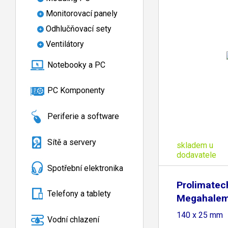
Monitorovací panely
Odhlučňovací sety
Ventilátory
Notebooky a PC
PC Komponenty
Periferie a software
Sítě a servery
skladem u
dodavatele
Spotřební elektronika
Prolimatec
Telefony a tablety
Megahalem
Clips -
140 x 25 mm
Vodní chlazení