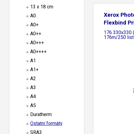
13 x 18 cm
Xerox Phot
A0
Flexbind Pr
A0+
176 330x330 (
A0++
176m/250 lis
A0+++
A0++++
A1
A1+
A2
A3
A4
A5
Duratherm
Ostatní formáty
SRA3