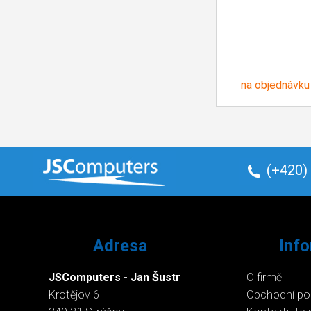
na objednávku
(+420)
Adresa
Inf
JSComputers - Jan Šustr
O firmě
Krotějov 6
Obchodní p