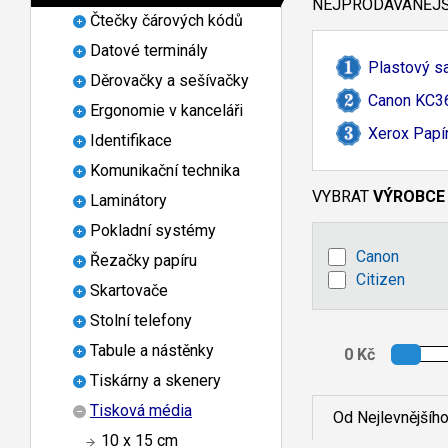
NEJPRODÁVANĚJŠÍ
Čtečky čárových kódů
Datové terminály
Plastový sa
Děrovačky a sešívačky
Canon KC36
Ergonomie v kanceláři
Xerox Papír
Identifikace
Komunikační technika
VYBRAT
VÝROBCE
Laminátory
Pokladní systémy
Canon
Řezačky papíru
Citizen
Skartovače
Stolní telefony
Tabule a nástěnky
Tiskárny a skenery
Tisková média
Od Nejlevnějšíh
10 x 15 cm