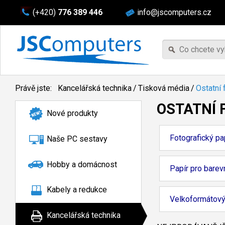
(+420)
776 389 446
info@jscomputers.cz
Právě jste:
Kancelářská technika
/
Tisková média
/
Ostatní 
OSTATNÍ
Nové produkty
Fotografický pa
Naše PC sestavy
Hobby a domácnost
Papír pro barev
Kabely a redukce
Velkoformátový
Kancelářská technika