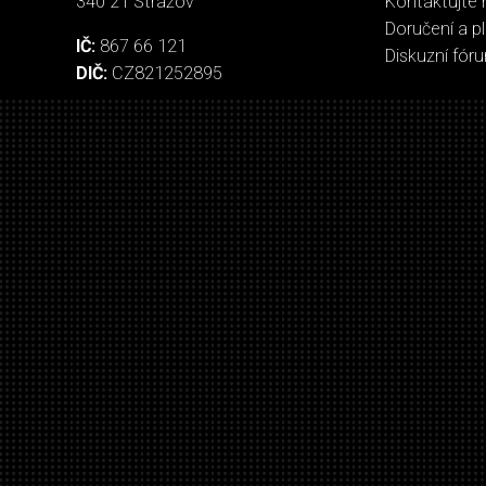
340 21 Strážov
Kontaktujte 
Doručení a p
IČ:
867 66 121
Diskuzní fór
DIČ:
CZ821252895