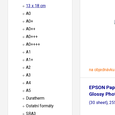
13 x 18 cm
A0
A0+
A0++
A0+++
A0++++
A1
A1+
A2
na objednávku
A3
A4
EPSON Pap
A5
Glossy Pho
Duratherm
(30 sheet), 2
Ostatní formáty
SRA3