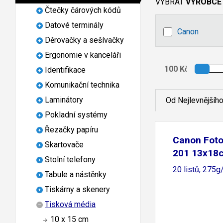
VYBRAT
VÝROBCE
Čtečky čárových kódů
Datové terminály
Canon
Děrovačky a sešívačky
Ergonomie v kanceláři
Identifikace
Komunikační technika
Laminátory
Od Nejlevnějšíh
Pokladní systémy
Řezačky papíru
Canon Foto
Skartovače
201 13x18c
Stolní telefony
20 listů, 275
Tabule a nástěnky
Tiskárny a skenery
Tisková média
10 x 15 cm