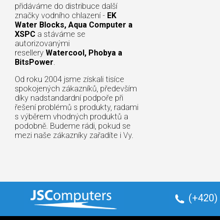
přidáváme do distribuce další
značky vodního chlazení -
EK
Water Blocks, Aqua Computer a
XSPC
a stáváme se
autorizovanými
resellery
Watercool, Phobya a
BitsPower
.
Od roku 2004 jsme získali tisíce
spokojených zákazníků, především
díky nadstandardní podpoře při
řešení problémů s produkty, radami
s výběrem vhodných produktů a
podobně. Budeme rádi, pokud se
mezi naše zákazníky zařadíte i Vy.
(+420)