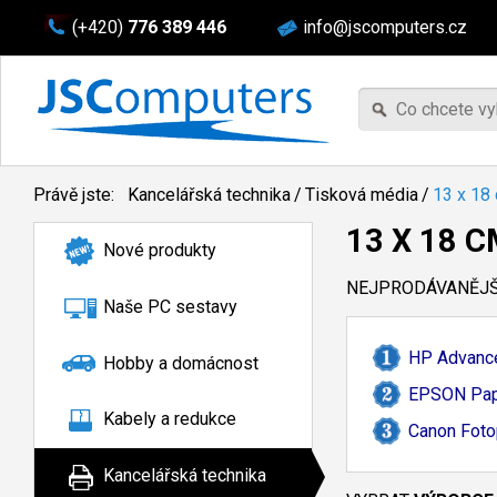
(+420)
776 389 446
info@jscomputers.cz
Právě jste:
Kancelářská technika
/
Tisková média
/
13 x 18
13 X 18 
Nové produkty
NEJPRODÁVANĚJŠÍ
Naše PC sestavy
HP Advance
Hobby a domácnost
EPSON Pape
Kabely a redukce
Canon Foto
Kancelářská technika