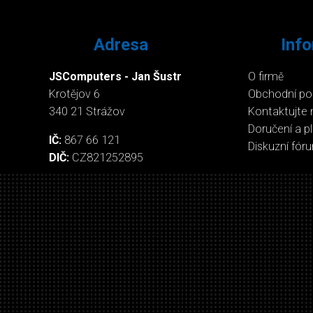
Adresa
Inf
JSComputers - Jan Šustr
O firmě
Krotějov 6
Obchodní p
340 21 Strážov
Kontaktujte 
Doručení a p
IČ:
867 66 121
Diskuzní fór
DIČ:
CZ821252895