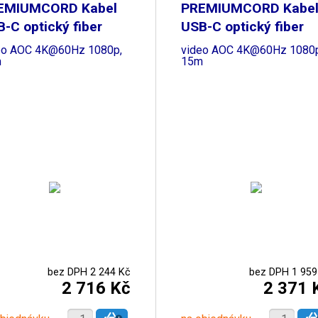
EMIUMCORD Kabel
PREMIUMCORD Kabe
-C optický fiber
USB-C optický fiber
eo AOC 4K@60Hz 1080p,
video AOC 4K@60Hz 1080p
m
15m
bez DPH 2 244 Kč
bez DPH 1 959
2 716 Kč
2 371 