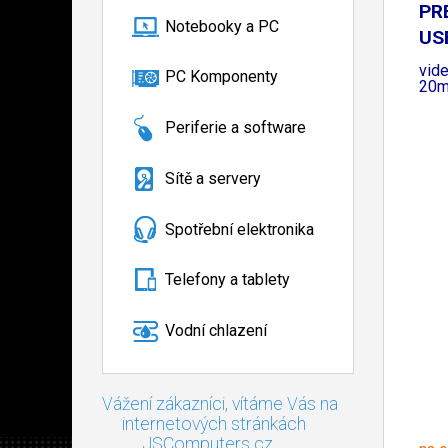
PR
Notebooky a PC
USB
vid
PC Komponenty
20
Periferie a software
Sítě a servery
Spotřební elektronika
Telefony a tablety
Vodní chlazení
Vážení zákazníci, vítáme Vás na
internetových stránkách
JSComputers.cz