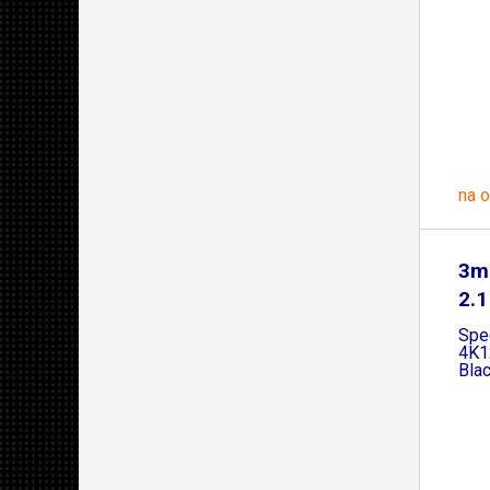
na 
3m
2.1
Spe
4K1
Bla