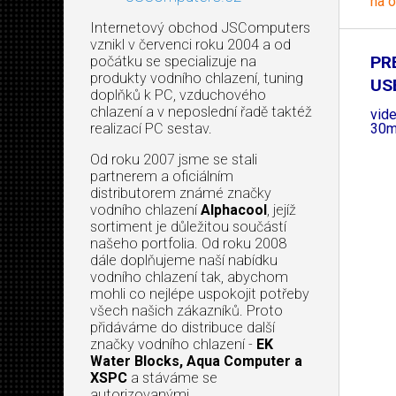
na 
Internetový obchod JSComputers
vznikl v červenci roku 2004 a od
PR
počátku se specializuje na
produkty vodního chlazení, tuning
USB
doplňků k PC, vzduchového
chlazení a v neposlední řadě taktéž
vid
30
realizací PC sestav.
Od roku 2007 jsme se stali
partnerem a oficiálním
distributorem známé značky
vodního chlazení
Alphacool
, jejíž
sortiment je důležitou součástí
našeho portfolia. Od roku 2008
dále doplňujeme naší nabídku
vodního chlazení tak, abychom
mohli co nejlépe uspokojit potřeby
všech našich zákazníků. Proto
přidáváme do distribuce další
značky vodního chlazení -
EK
Water Blocks, Aqua Computer a
XSPC
a stáváme se
autorizovanými