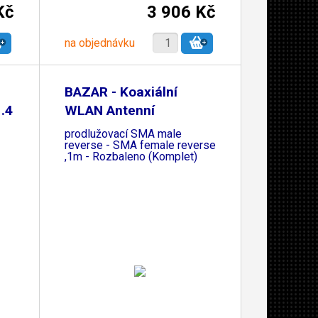
Kč
3 906 Kč
na objednávku
l
BAZAR - Koaxiální
.4
WLAN Antenní
prodlužovací SMA male
reverse - SMA female reverse
,1m - Rozbaleno (Komplet)