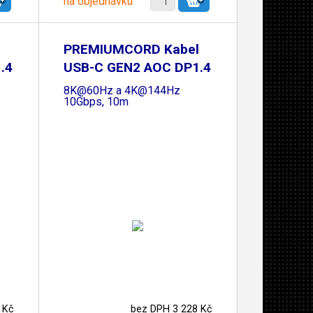
na objednávku
l
PREMIUMCORD Kabel
.4
USB-C GEN2 AOC DP1.4
8K@60Hz a 4K@144Hz
10Gbps, 10m
 Kč
bez DPH 3 228 Kč