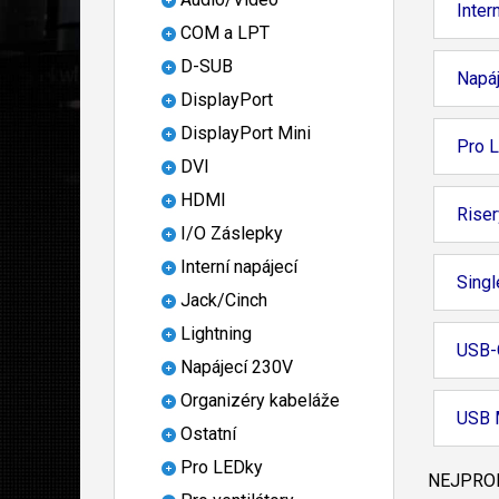
Inter
COM a LPT
D-SUB
Napá
DisplayPort
DisplayPort Mini
Pro 
DVI
HDMI
Riser
I/O Záslepky
Interní napájecí
Singl
Jack/Cinch
Lightning
USB-
Napájecí 230V
Organizéry kabeláže
USB 
Ostatní
Pro LEDky
NEJPROD