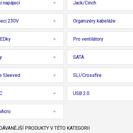
ní napájecí
Jack/Cinch
jecí 230V
Organizéry kabeláže
LEDky
Pro ventilátory
y
SATA
e Sleeved
SLI/Crossfire
C
USB 2.0
Micro
ÁVANĚJŠÍ PRODUKTY V TÉTO KATEGORII