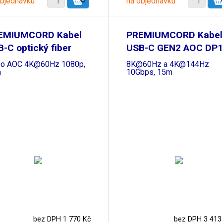
objednávku
na objednávku
EMIUMCORD Kabel
PREMIUMCORD Kabe
-C optický fiber
USB-C GEN2 AOC DP1
eo AOC 4K@60Hz 1080p,
8K@60Hz a 4K@144Hz
m
10Gbps, 15m
bez DPH 1 770 Kč
bez DPH 3 413