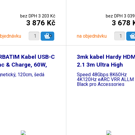
bez DPH 3 203 Kč
bez DPH 3 039
3 876 Kč
3 678 
objednávku
na objednávku
RBATIM Kabel USB-C
3mk kabel Hardy HDM
nc & Charge, 60W,
2.1 3m Ultra High
netický, 120cm, šedá
Speed 48Gbps 8K60Hz
4K120Hz eARC VRR ALLM
Black pro Accessories