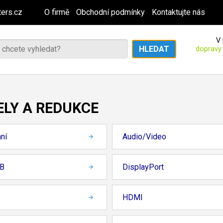
ers.cz
O firmě
Obchodní podmínky
Kontaktujte nás
V 
dopravy
ELY A REDUKCE
ní
Audio/Video
B
DisplayPort
HDMI