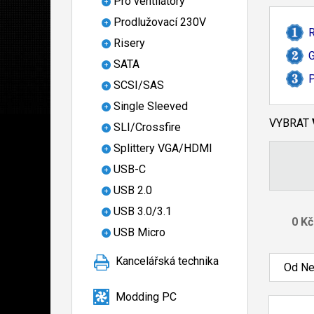
Pro ventilátory
Prodlužovací 230V
R
Risery
G
SATA
P
SCSI/SAS
Single Sleeved
VYBRAT
SLI/Crossfire
Splittery VGA/HDMI
USB-C
USB 2.0
USB 3.0/3.1
USB Micro
Kancelářská technika
Od Ne
Modding PC