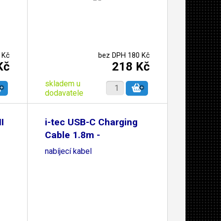
 Kč
bez DPH 180 Kč
Kč
218 Kč
skladem u
dodavatele
I
i-tec USB-C Charging
Cable 1.8m -
nabíjecí kabel