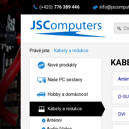
(+420)
776 389 446
info@jscomput
Právě jste:
Kabely a redukce
KAB
Nové produkty
Antén
Naše PC sestavy
Hobby a domácnost
D-SU
Kabely a redukce
DVI
Anténní
Audio/Video