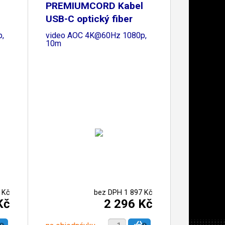
l
PREMIUMCORD Kabel
USB-C optický fiber
,
video AOC 4K@60Hz 1080p,
10m
 Kč
bez DPH 1 897 Kč
Kč
2 296 Kč