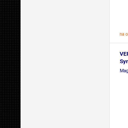
na 
VE
Sy
Mag