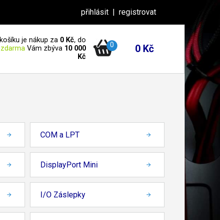
přihlásit
|
registrovat
košíku je nákup za
0 Kč
, do
0
0 Kč
 zdarma
Vám zbýva
10 000
Kč
COM a LPT
DisplayPort Mini
I/O Záslepky