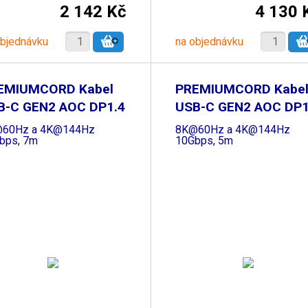
2 142 Kč
4 130 
objednávku
na objednávku
EMIUMCORD Kabel
PREMIUMCORD Kabe
B-C GEN2 AOC DP1.4
USB-C GEN2 AOC DP1
60Hz a 4K@144Hz
8K@60Hz a 4K@144Hz
bps, 7m
10Gbps, 5m