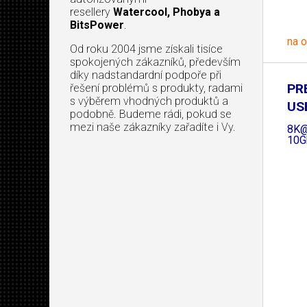
resellery
Watercool, Phobya a
BitsPower
.
na 
Od roku 2004 jsme získali tisíce
spokojených zákazníků, především
díky nadstandardní podpoře při
PR
řešení problémů s produkty, radami
s výběrem vhodných produktů a
US
podobně. Budeme rádi, pokud se
mezi naše zákazníky zařadíte i Vy.
8K@
10G