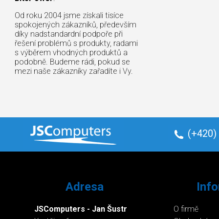
Od roku 2004 jsme získali tisíce
spokojených zákazníků, především
díky nadstandardní podpoře při
řešení problémů s produkty, radami
s výběrem vhodných produktů a
podobně. Budeme rádi, pokud se
mezi naše zákazníky zařadíte i Vy.
(+420)
Adresa
Inf
JSComputers - Jan Šustr
O firmě