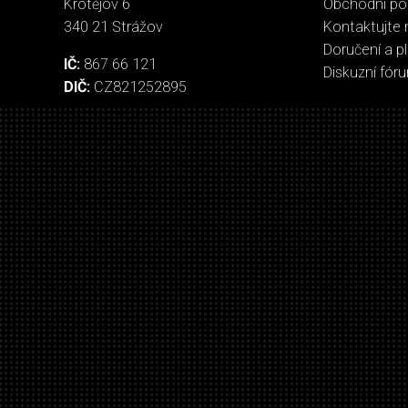
Krotějov 6
Obchodní p
340 21 Strážov
Kontaktujte 
Doručení a p
IČ:
867 66 121
Diskuzní fór
DIČ:
CZ821252895