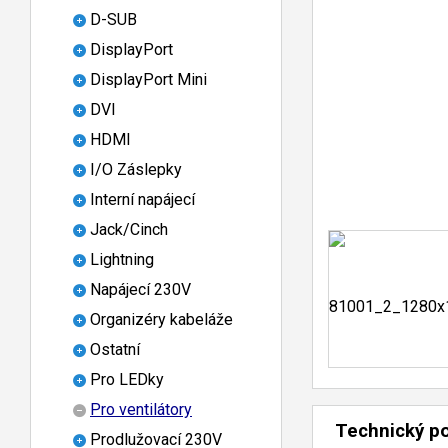
D-SUB
DisplayPort
DisplayPort Mini
DVI
HDMI
I/O Záslepky
Interní napájecí
Jack/Cinch
Lightning
Napájecí 230V
Organizéry kabeláže
Ostatní
Pro LEDky
Pro ventilátory
Technický p
Prodlužovací 230V