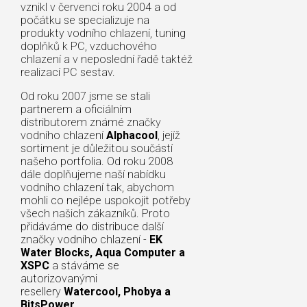
vznikl v červenci roku 2004 a od
počátku se specializuje na
produkty vodního chlazení, tuning
doplňků k PC, vzduchového
chlazení a v neposlední řadě taktéž
realizací PC sestav.
Od roku 2007 jsme se stali
partnerem a oficiálním
distributorem známé značky
vodního chlazení
Alphacool
, jejíž
sortiment je důležitou součástí
našeho portfolia. Od roku 2008
dále doplňujeme naší nabídku
vodního chlazení tak, abychom
mohli co nejlépe uspokojit potřeby
všech našich zákazníků. Proto
přidáváme do distribuce další
značky vodního chlazení -
EK
Water Blocks, Aqua Computer a
XSPC
a stáváme se
autorizovanými
resellery
Watercool, Phobya a
BitsPower
.