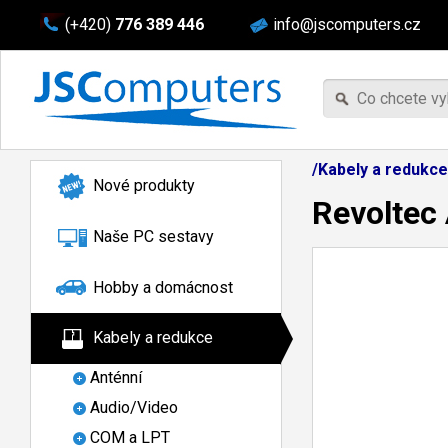
(+420)
776 389 446
info@jscomputers.cz
/Kabely a redukce
Nové produkty
Revoltec 
Naše PC sestavy
Hobby a domácnost
Kabely a redukce
Anténní
Audio/Video
COM a LPT