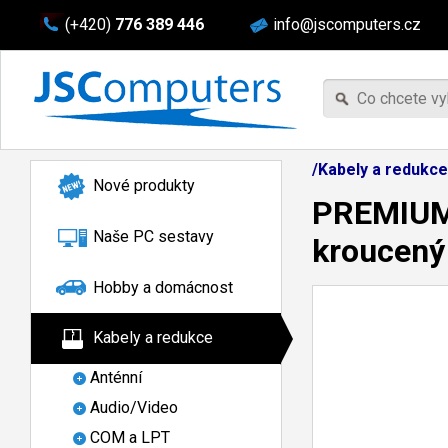
(+420)
776 389 446
info@jscomputers.cz
/Kabely a redukc
Nové produkty
PREMIUMC
Naše PC sestavy
kroucený
Hobby a domácnost
Kabely a redukce
Anténní
Audio/Video
COM a LPT