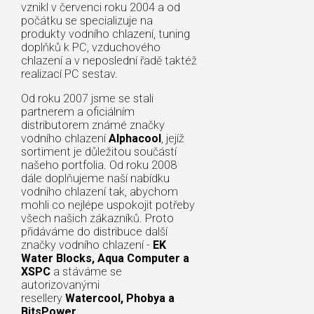
vznikl v červenci roku 2004 a od
počátku se specializuje na
produkty vodního chlazení, tuning
doplňků k PC, vzduchového
chlazení a v neposlední řadě taktéž
realizací PC sestav.
Od roku 2007 jsme se stali
partnerem a oficiálním
distributorem známé značky
vodního chlazení
Alphacool
, jejíž
sortiment je důležitou součástí
našeho portfolia. Od roku 2008
dále doplňujeme naší nabídku
vodního chlazení tak, abychom
mohli co nejlépe uspokojit potřeby
všech našich zákazníků. Proto
přidáváme do distribuce další
značky vodního chlazení -
EK
Water Blocks, Aqua Computer a
XSPC
a stáváme se
autorizovanými
resellery
Watercool, Phobya a
BitsPower
.