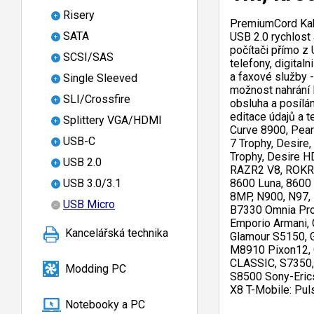
Risery
PremiumCord Kab
SATA
USB 2.0 rychlost
počítači přímo z
SCSI/SAS
telefony, digital
a faxové služby 
Single Sleeved
možnost nahrání l
SLI/Crossfire
obsluha a posílá
editace údajů a t
Splittery VGA/HDMI
Curve 8900, Pear
USB-C
7 Trophy, Desire
Trophy, Desire H
USB 2.0
RAZR2 V8, ROKR E
8600 Luna, 8600 
USB 3.0/3.1
8MP, N900, N97, 
USB Micro
B7330 Omnia Pro
Emporio Armani, 
Kancelářská technika
Glamour S5150, G
M8910 Pixon12, 
CLASSIC, S7350, 
Modding PC
S8500 Sony-Ericss
X8 T-Mobile: Pul
Notebooky a PC