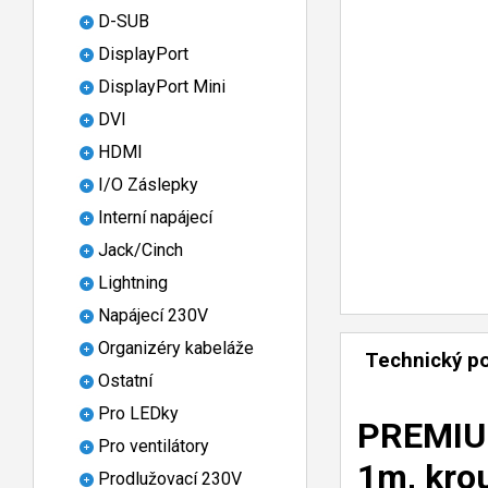
D-SUB
DisplayPort
DisplayPort Mini
DVI
HDMI
I/O Záslepky
Interní napájecí
Jack/Cinch
Lightning
Napájecí 230V
Organizéry kabeláže
Technický p
Ostatní
Pro LEDky
PREMIUM
Pro ventilátory
1m, kro
Prodlužovací 230V