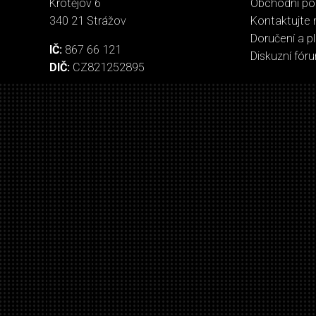
Krotějov 6
Obchodní p
340 21 Strážov
Kontaktujte 
Doručení a p
IČ:
867 66 121
Diskuzní fór
DIČ:
CZ821252895