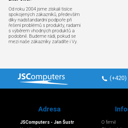
Od roku 2004 jsme získali tisíce
spokojených zákazníků, především
díky nadstandardní podpoře při
řešení problémů s produkty, radami
s výběrem vhodných produktů a
podobně. Budeme rádi, pokud se
mezi naše zákazníky zařadíte i Vy.
(+420)
Adresa
Inf
JSComputers - Jan Šustr
O firmě