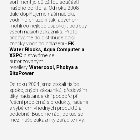
sortiment je důležitou součástí
našeho portfolia. Od roku 2008
dále doplňujeme naší nabídku
vodního chlazení tak, abychom
mohli co nejlépe uspokojit potřeby
všech našich zákazníků. Proto
přidáváme do distribuce další
značky vodního chlazení -
EK
Water Blocks, Aqua Computer a
XSPC
a stáváme se
autorizovanými
resellery
Watercool, Phobya a
BitsPower
.
Od roku 2004 jsme získali tisíce
spokojených zákazníků, především
díky nadstandardní podpoře při
řešení problémů s produkty, radami
s výběrem vhodných produktů a
podobně. Budeme rádi, pokud se
mezi naše zákazníky zařadíte i Vy.