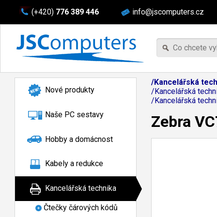
(+420)
776 389 446
info@jscomputers.cz
/Kancelářská tech
Nové produkty
/Kancelářská techn
/Kancelářská techn
Naše PC sestavy
Zebra VC
Hobby a domácnost
Kabely a redukce
Kancelářská technika
Čtečky čárových kódů