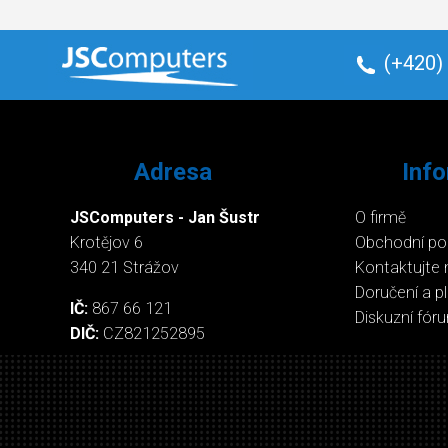
(+420)
Adresa
Inf
JSComputers - Jan Šustr
O firmě
Krotějov 6
Obchodní p
340 21 Strážov
Kontaktujte 
Doručení a p
IČ:
867 66 121
Diskuzní fór
DIČ:
CZ821252895