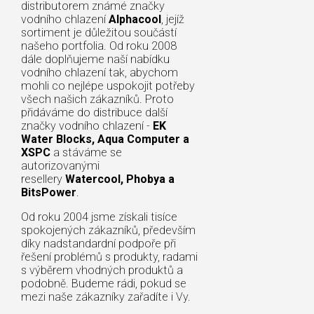
distributorem známé značky
vodního chlazení
Alphacool
, jejíž
sortiment je důležitou součástí
našeho portfolia. Od roku 2008
dále doplňujeme naší nabídku
vodního chlazení tak, abychom
mohli co nejlépe uspokojit potřeby
všech našich zákazníků. Proto
přidáváme do distribuce další
značky vodního chlazení -
EK
Water Blocks, Aqua Computer a
XSPC
a stáváme se
autorizovanými
resellery
Watercool, Phobya a
BitsPower
.
Od roku 2004 jsme získali tisíce
spokojených zákazníků, především
díky nadstandardní podpoře při
řešení problémů s produkty, radami
s výběrem vhodných produktů a
podobně. Budeme rádi, pokud se
mezi naše zákazníky zařadíte i Vy.