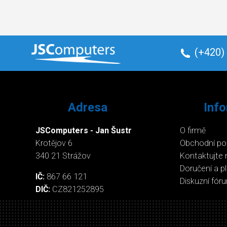
(+420)
Adresa
Inf
JSComputers - Jan Šustr
O firmě
Krotějov 6
Obchodní p
340 21 Strážov
Kontaktujte 
Doručení a p
IČ:
867 66 121
Diskuzní fór
DIČ:
CZ821252895