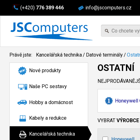
(+420)
776 389 446
info@jscomputers.cz
Právě jste:
Kancelářská technika
/
Datové terminály
/
Ostat
OSTATNÍ
Nové produkty
NEJPRODÁVANĚJŠÍ
Naše PC sestavy
Honeywell C
Hobby a domácnost
Kabely a redukce
VYBRAT
VÝROBCE
Kancelářská technika
Honeywell