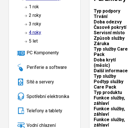
1 rok
Typ podpory
2 roky
Trvání
Doba odezvy
3 roky
Časové pokrytí
4 roky
Servisní místo
Způsob služby
5 let
Záruka
Typ služby Care
PC Komponenty
Pack
Doba krytí
(měsíc)
Periferie a software
Další informace
Typ služby
Podtyp služby
Sítě a servery
Care Pack
Typ produktu
Spotřební elektronika
Funkce služby,
záhlaví
Funkce služby,
Telefony a tablety
záhlaví
Funkce služby,
záhlaví
Vodní chlazení