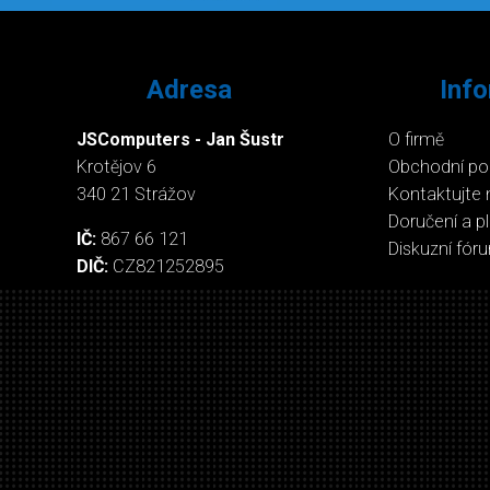
Adresa
Inf
JSComputers - Jan Šustr
O firmě
Krotějov 6
Obchodní p
340 21 Strážov
Kontaktujte 
Doručení a p
IČ:
867 66 121
Diskuzní fór
DIČ:
CZ821252895