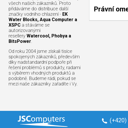
všech našich zákazníků. Proto
Právní om
přidáváme do distribuce další
značky vodního chlazení -
EK
Water Blocks, Aqua Computer a
XSPC
a stáváme se
autorizovanými
resellery
Watercool, Phobya a
BitsPower
.
Od roku 2004 jsme získali tisíce
spokojených zákazníků, především
díky nadstandardní podpoře při
řešení problémů s produkty, radami
s výběrem vhodných produktů a
podobně. Budeme rádi, pokud se
mezi naše zákazníky zařadíte i Vy.
(+420)