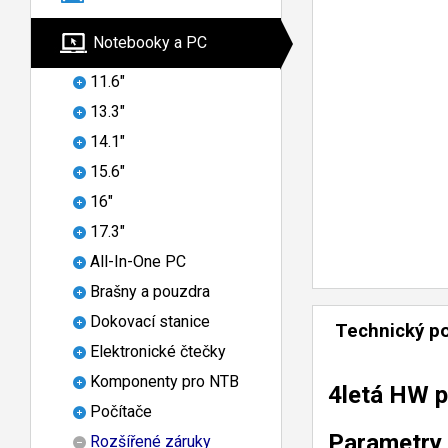
Notebooky a PC
11.6"
13.3"
14.1"
15.6"
16"
17.3"
All-In-One PC
Brašny a pouzdra
Dokovací stanice
Technický p
Elektronické čtečky
Komponenty pro NTB
4letá HW p
Počítače
Parametry
Rozšířené záruky