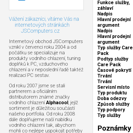
Funkce služby,
záhlaví
Nadpis
Vážení zákazníci, vítáme Vás na
Hlavní prodejní
internetových stránkách
argument
Nadpis
JSComputers.cz
Hlavní prodejní
Internetový obchod JSComputers
argument
vznikl v červenci roku 2004 a od
Typ služby Care
počátku se specializuje na
Pack
produkty vodního chlazení, tuning
Podtyp služby
doplňků k PC, vzduchového
Care Pack
chlazení a v neposlední řadě taktéž
Časové pokrytí
realizací PC sestav.
Trvání
Trvání
Od roku 2007 jsme se stali
Servisní místo
partnerem a oficiálním
Typ produktu
distributorem známé značky
Doba odezvy
vodního chlazení
Alphacool
, jejíž
Způsob služby
sortiment je důležitou součástí
Typ podpory
našeho portfolia. Od roku 2008
Typ služby
dále doplňujeme naší nabídku
vodního chlazení tak, abychom
Poznámky 
mohli co nejlépe uspokojit potřeby