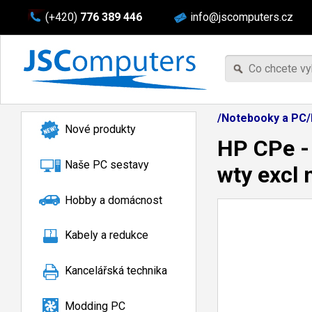
(+420)
776 389 446
info@jscomputers.cz
/Notebooky a PC/
Nové produkty
HP CPe -
Naše PC sestavy
wty excl
Hobby a domácnost
Kabely a redukce
Kancelářská technika
Modding PC