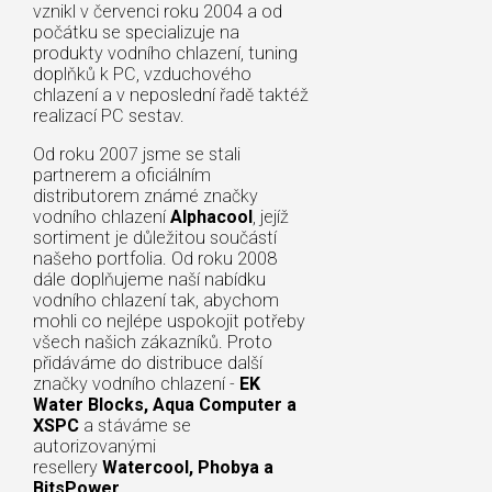
vznikl v červenci roku 2004 a od
počátku se specializuje na
produkty vodního chlazení, tuning
doplňků k PC, vzduchového
chlazení a v neposlední řadě taktéž
realizací PC sestav.
Od roku 2007 jsme se stali
partnerem a oficiálním
distributorem známé značky
vodního chlazení
Alphacool
, jejíž
sortiment je důležitou součástí
našeho portfolia. Od roku 2008
dále doplňujeme naší nabídku
vodního chlazení tak, abychom
mohli co nejlépe uspokojit potřeby
všech našich zákazníků. Proto
přidáváme do distribuce další
značky vodního chlazení -
EK
Water Blocks, Aqua Computer a
XSPC
a stáváme se
autorizovanými
resellery
Watercool, Phobya a
BitsPower
.