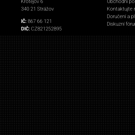
Krotějov 6
Obchodní p
340 21 Strážov
Kontaktujte 
Doručení a p
IČ:
867 66 121
Diskuzní fór
DIČ:
CZ821252895