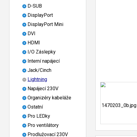
D-SUB
DisplayPort
DisplayPort Mini
DVI
HDMI
I/O Záslepky
Interní napájecí
Jack/Cinch
Lightning
Napájecí 230V
Organizéry kabeláže
Ostatní
Pro LEDky
Pro ventilátory
Prodlužovací 230V