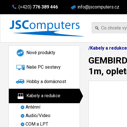
(+420)
776 389 446
info@jscomputers.cz
/Kabely a redukce
Nové produkty
GEMBIRD 
Naše PC sestavy
1m, oplete
Hobby a domácnost
Kabely a redukce
Anténní
Audio/Video
COM a LPT