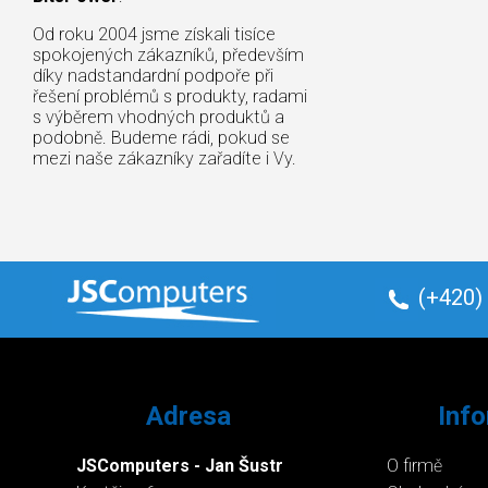
Od roku 2004 jsme získali tisíce
spokojených zákazníků, především
díky nadstandardní podpoře při
řešení problémů s produkty, radami
s výběrem vhodných produktů a
podobně. Budeme rádi, pokud se
mezi naše zákazníky zařadíte i Vy.
(+420)
Adresa
Inf
JSComputers - Jan Šustr
O firmě