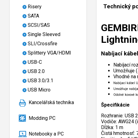
Technický p
Risery
SATA
GEMBIRD
SCSI/SAS
Single Sleeved
Lightnin
SLI/Crossfire
Splittery VGA/HDMI
Nabíjací kábel
USB-C
Nabíjací ro
Umožňuje (s
USB 2.0
Vhodné na 
USB 3.0/3.1
Nabíjací kábel 
Umožňuje nabíja
USB Micro
Odolné kovové ko
Kancelářská technika
Špecifikácie
Rozhranie: USB 2
Modding PC
Vodiče: AWG24 (i
Dĺžka: 1 m
Čistá hmotnosť: 
Notebooky a PC