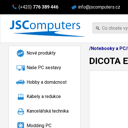
(+420)
776 389 446
info@jscomputers.cz
/Notebooky a PC/
Nové produkty
DICOTA E
Naše PC sestavy
Hobby a domácnost
Kabely a redukce
Kancelářská technika
Modding PC