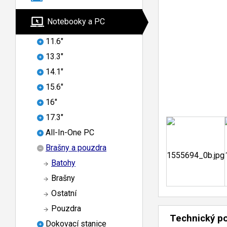
Notebooky a PC
11.6"
13.3"
14.1"
15.6"
16"
17.3"
All-In-One PC
Brašny a pouzdra
Batohy
Brašny
Ostatní
Pouzdra
Technický p
Dokovací stanice