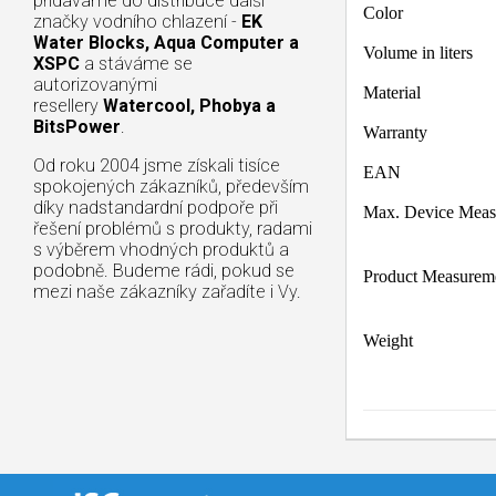
přidáváme do distribuce další
Color
značky vodního chlazení -
EK
Water Blocks, Aqua Computer a
Volume in liters
XSPC
a stáváme se
autorizovanými
Material
resellery
Watercool, Phobya a
BitsPower
.
Warranty
Od roku 2004 jsme získali tisíce
EAN
spokojených zákazníků, především
díky nadstandardní podpoře při
Max. Device Meas
řešení problémů s produkty, radami
s výběrem vhodných produktů a
podobně. Budeme rádi, pokud se
Product Measurem
mezi naše zákazníky zařadíte i Vy.
Weight