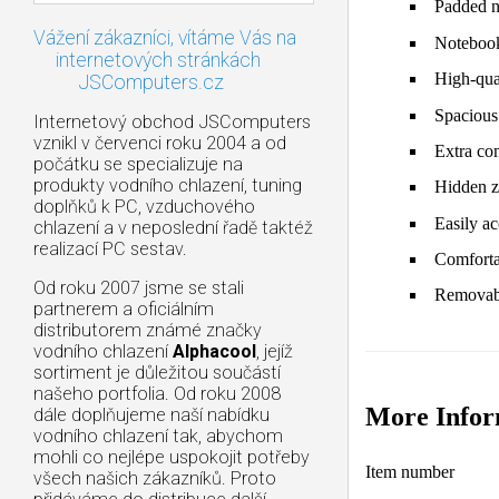
Padded n
Vážení zákazníci, vítáme Vás na
Notebook
internetových stránkách
High-qual
JSComputers.cz
Spacious
Internetový obchod JSComputers
vznikl v červenci roku 2004 a od
Extra co
počátku se specializuje na
produkty vodního chlazení, tuning
Hidden zi
doplňků k PC, vzduchového
Easily ac
chlazení a v neposlední řadě taktéž
realizací PC sestav.
Comforta
Od roku 2007 jsme se stali
Removabl
partnerem a oficiálním
distributorem známé značky
vodního chlazení
Alphacool
, jejíž
sortiment je důležitou součástí
našeho portfolia. Od roku 2008
More Infor
dále doplňujeme naší nabídku
vodního chlazení tak, abychom
mohli co nejlépe uspokojit potřeby
More Information
Item number
všech našich zákazníků. Proto