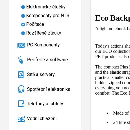
Elektronické čtečky
Komponenty pro NTB
Eco Back
Počítače
A light notebook b
Rozšířené záruky
PC Komponenty
Today's actions sh
our ECO collection
PET products also 
Periferie a software
The compact Plus B
and the elastic str
Sítě a servery
practical smaller c
hidden zipped compa
everything you nee
Spotřební elektronika
comfort. The Eco B
Telefony a tablety
Made of 
Vodní chlazení
24 litre 