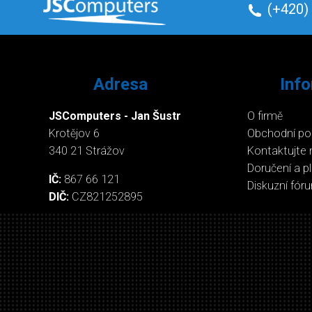
(+420)
Adresa
Inf
JSComputers - Jan Šustr
O firmě
Krotějov 6
Obchodní p
340 21 Strážov
Kontaktujte 
Doručení a p
IČ:
867 66 121
Diskuzní fór
DIČ:
CZ821252895