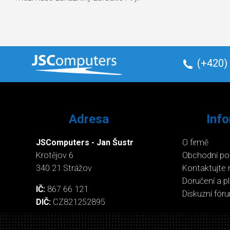
(+420)
Adresa
Inf
JSComputers - Jan Šustr
O firmě
Krotějov 6
Obchodní p
340 21 Strážov
Kontaktujte 
Doručení a p
IČ:
867 66 121
Diskuzní fór
DIČ:
CZ821252895