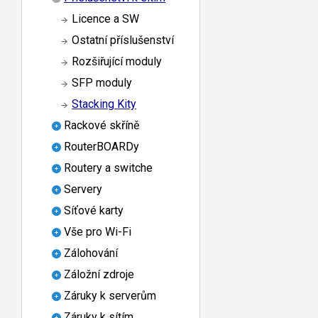
Licence a SW
Ostatní příslušenství
Rozšiřující moduly
SFP moduly
Stacking Kity
Rackové skříně
RouterBOARDy
Routery a switche
Servery
Síťové karty
Vše pro Wi-Fi
Zálohování
Záložní zdroje
Záruky k serverům
Záruky k sítím