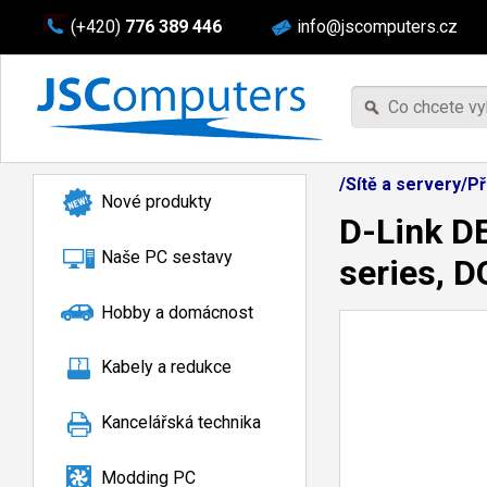
(+420)
776 389 446
info@jscomputers.cz
/Sítě a servery/Př
Nové produkty
D-Link D
Naše PC sestavy
series, 
Hobby a domácnost
Kabely a redukce
Kancelářská technika
Modding PC