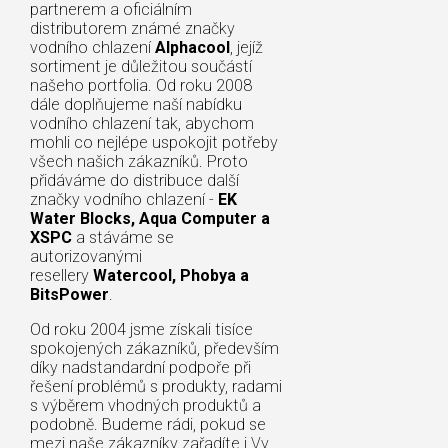
partnerem a oficiálním
distributorem známé značky
vodního chlazení
Alphacool
, jejíž
sortiment je důležitou součástí
našeho portfolia. Od roku 2008
dále doplňujeme naší nabídku
vodního chlazení tak, abychom
mohli co nejlépe uspokojit potřeby
všech našich zákazníků. Proto
přidáváme do distribuce další
značky vodního chlazení -
EK
Water Blocks, Aqua Computer a
XSPC
a stáváme se
autorizovanými
resellery
Watercool, Phobya a
BitsPower
.
Od roku 2004 jsme získali tisíce
spokojených zákazníků, především
díky nadstandardní podpoře při
řešení problémů s produkty, radami
s výběrem vhodných produktů a
podobně. Budeme rádi, pokud se
mezi naše zákazníky zařadíte i Vy.