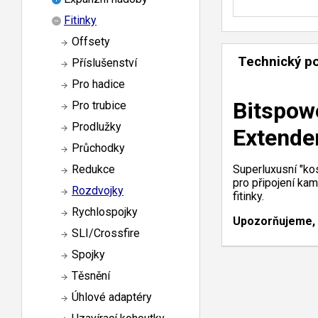
Fitinky
Offsety
Technický p
Příslušenství
Pro hadice
Bitspowe
Pro trubice
Prodlužky
Extende
Průchodky
Superluxusní "kos
Redukce
pro připojení kam
Rozdvojky
fitinky.
Rychlospojky
Upozorňujeme, ž
SLI/Crossfire
Spojky
Těsnění
Úhlové adaptéry