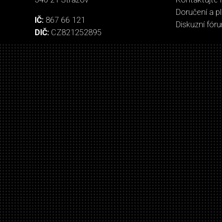
Doručení a p
IČ:
867 66 121
Diskuzní fór
DIČ:
CZ821252895