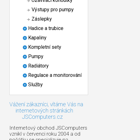
Uzavírací kohoutky
Výstupy pro pumpy
Záslepky
Hadice a trubice
Kapaliny
Kompletní sety
Pumpy
Radiátory
Regulace a monitorování
Služby
Vážení zákazníci, vítáme Vás na
internetových stránkách
JSComputers.cz
Internetový obchod JSComputers
vznikl v červenci roku 2004 a od
počátku se specializuje na