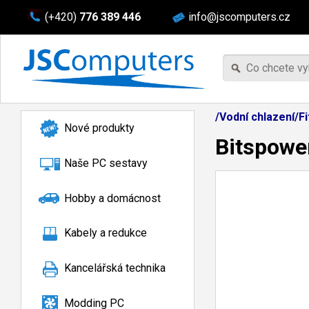
(+420)
776 389 446
info@jscomputers.cz
/Vodní chlazení/F
Nové produkty
Bitspower
Naše PC sestavy
Hobby a domácnost
Kabely a redukce
Kancelářská technika
Modding PC