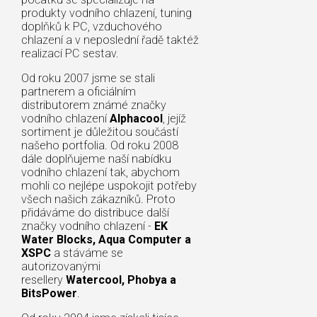
produkty vodního chlazení, tuning
doplňků k PC, vzduchového
chlazení a v neposlední řadě taktéž
realizací PC sestav.
Od roku 2007 jsme se stali
partnerem a oficiálním
distributorem známé značky
vodního chlazení
Alphacool
, jejíž
sortiment je důležitou součástí
našeho portfolia. Od roku 2008
dále doplňujeme naší nabídku
vodního chlazení tak, abychom
mohli co nejlépe uspokojit potřeby
všech našich zákazníků. Proto
přidáváme do distribuce další
značky vodního chlazení -
EK
Water Blocks, Aqua Computer a
XSPC
a stáváme se
autorizovanými
resellery
Watercool, Phobya a
BitsPower
.