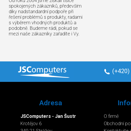
Od roku 2004 jsme získali tisíce
spokojených zákazníků, především
díky nadstandardní podpoře při
řešení problémů s produkty, radami
s výběrem vhodných produktů a
podobně. Budeme rádi, pokud se
mezi naše zákazníky zařadíte i Vy.
(+420)
Adresa
Inf
JSComputers - Jan Šustr
O firmě
Krotějov 6
Obchodní p
340 21 Strážov
Kontaktujte 