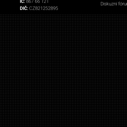
IČ:
867 66 121
Diskuzní fór
DIČ:
CZ821252895