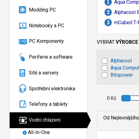
Aqua Compu
Modding PC
Alphacool 
mCubed T-
Notebooky a PC
PC Komponenty
VYBRAT
VÝROBCE
Periferie a software
Alphacool
Aqua Comput
Sítě a servery
Bitspower
Spotřební elektronika
Telefony a tablety
Od Nejlevnějšíh
Vodní chlazení
All-In-One