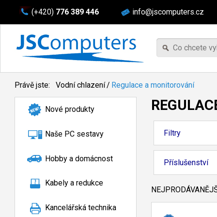
(+420)
776 389 446
info@jscomputers.cz
Právě jste:
Vodní chlazení
/
Regulace a monitorování
REGULAC
Nové produkty
Filtry
Naše PC sestavy
Hobby a domácnost
Příslušenství
Kabely a redukce
NEJPRODÁVANĚJŠÍ
Kancelářská technika