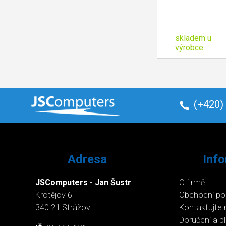
skladem u
výrobce
(+420)
Adresa
Inf
JSComputers - Jan Šustr
O firmě
Krotějov 6
Obchodní p
340 21 Strážov
Kontaktujte 
Doručení a p