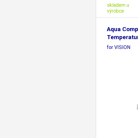
skladem u
výrobce
Aqua Comp
Temperatu
70cm
for VISION