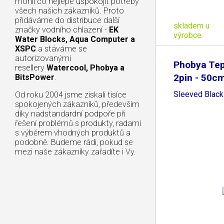
mohli co nejlépe uspokojit potřeby
všech našich zákazníků. Proto
přidáváme do distribuce další
skladem u
značky vodního chlazení -
EK
výrobce
Water Blocks, Aqua Computer a
XSPC
a stáváme se
autorizovanými
Phobya Tep
resellery
Watercool, Phobya a
2pin - 50c
BitsPower
.
Sleeved Black
Od roku 2004 jsme získali tisíce
spokojených zákazníků, především
díky nadstandardní podpoře při
řešení problémů s produkty, radami
s výběrem vhodných produktů a
podobně. Budeme rádi, pokud se
mezi naše zákazníky zařadíte i Vy.