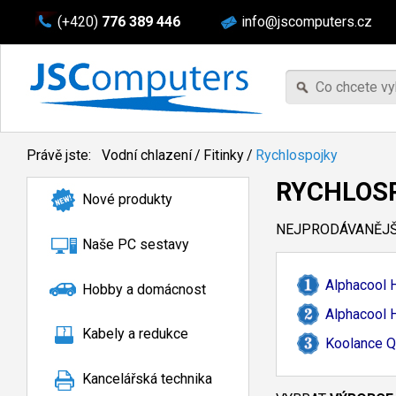
(+420)
776 389 446
info@jscomputers.cz
Právě jste:
Vodní chlazení
/
Fitinky
/
Rychlospojky
RYCHLOS
Nové produkty
NEJPRODÁVANĚJŠÍ
Naše PC sestavy
Alphacool 
Hobby a domácnost
Alphacool 
Kabely a redukce
Koolance Q
Kancelářská technika