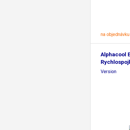
na objednávku
Alphacool 
Rychlospoj
PushIn
Version