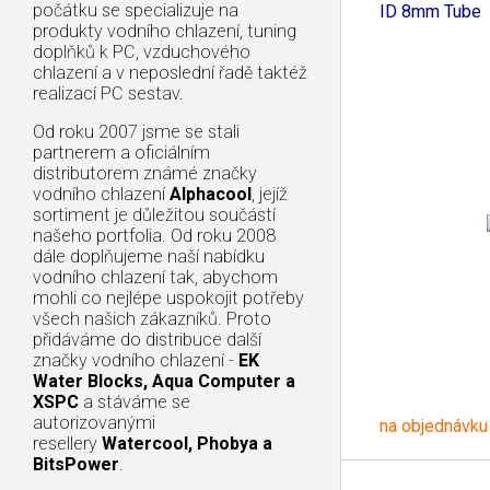
počátku se specializuje na
ID 8mm Tube
produkty vodního chlazení, tuning
doplňků k PC, vzduchového
chlazení a v neposlední řadě taktéž
realizací PC sestav.
Od roku 2007 jsme se stali
partnerem a oficiálním
distributorem známé značky
vodního chlazení
Alphacool
, jejíž
sortiment je důležitou součástí
našeho portfolia. Od roku 2008
dále doplňujeme naší nabídku
vodního chlazení tak, abychom
mohli co nejlépe uspokojit potřeby
všech našich zákazníků. Proto
přidáváme do distribuce další
značky vodního chlazení -
EK
Water Blocks, Aqua Computer a
XSPC
a stáváme se
autorizovanými
na objednávku
resellery
Watercool, Phobya a
BitsPower
.