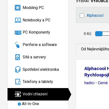
VYBRAT
VÝROBCE
Modding PC
Alphacool
Notebooky a PC
PC Komponenty
Periferie a software
Od Nejlevnějšíh
Sítě a servery
Alphacool 
Spotřební elektronika
Rychlospoj
11/8mm
Telefony a tablety
hadici - Černá
Vodní chlazení
All-In-One