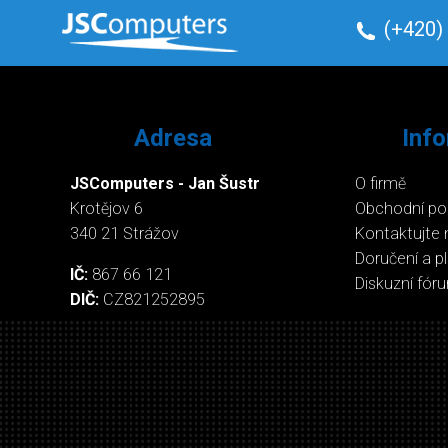
(+420)
Adresa
Inf
JSComputers - Jan Šustr
O firmě
Krotějov 6
Obchodní p
340 21 Strážov
Kontaktujte 
Doručení a p
IČ:
867 66 121
Diskuzní fór
DIČ:
CZ821252895