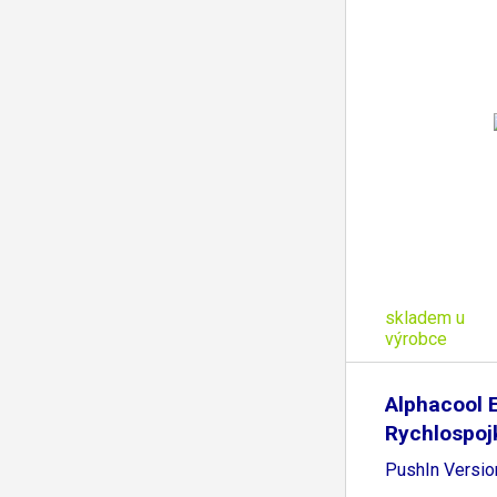
skladem u
výrobce
Alphacool 
Rychlospoj
-
PushIn Versio