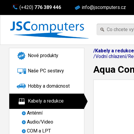
(+420)
776 389 446
info@jscomputers.cz
/Kabely a redukce
Nové produkty
/Vodní chlazení/Re
Aqua Com
Naše PC sestavy
Hobby a domácnost
Kabely a redukce
Anténní
Audio/Video
COM a LPT