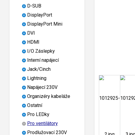
D-SUB
DisplayPort
DisplayPort Mini
DVI
HDMI
I/O Záslepky
Interní napájecí
Jack/Cinch
Lightning
Napájecí 230V
Organizéry kabeláže
Ostatní
Pro LEDky
Pro ventilátory
Prodlužovací 230V