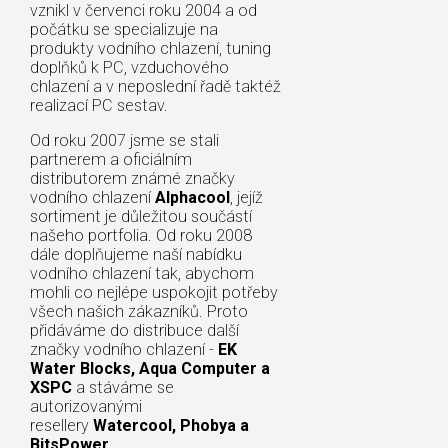
vznikl v červenci roku 2004 a od
počátku se specializuje na
produkty vodního chlazení, tuning
doplňků k PC, vzduchového
chlazení a v neposlední řadě taktéž
realizací PC sestav.
Od roku 2007 jsme se stali
partnerem a oficiálním
distributorem známé značky
vodního chlazení
Alphacool
, jejíž
sortiment je důležitou součástí
našeho portfolia. Od roku 2008
dále doplňujeme naší nabídku
vodního chlazení tak, abychom
mohli co nejlépe uspokojit potřeby
všech našich zákazníků. Proto
přidáváme do distribuce další
značky vodního chlazení -
EK
Water Blocks, Aqua Computer a
XSPC
a stáváme se
autorizovanými
resellery
Watercool, Phobya a
BitsPower
.