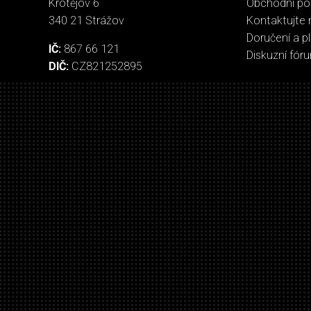
Krotějov 6
Obchodní p
340 21 Strážov
Kontaktujte 
Doručení a p
IČ:
867 66 121
Diskuzní fór
DIČ:
CZ821252895