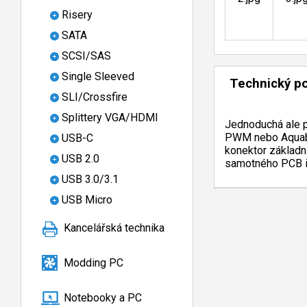
Risery
SATA
SCSI/SAS
Single Sleeved
Technický p
SLI/Crossfire
Splittery VGA/HDMI
Jednoduchá ale p
PWM nebo Aquabus 
USB-C
konektor základn
USB 2.0
samotného PCB i 
USB 3.0/3.1
USB Micro
Kancelářská technika
Modding PC
Notebooky a PC