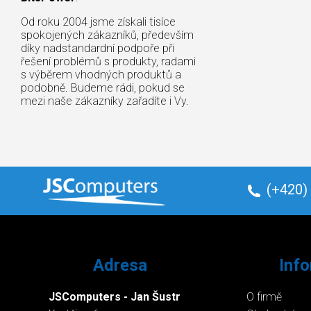
Od roku 2004 jsme získali tisíce
spokojených zákazníků, především
díky nadstandardní podpoře při
řešení problémů s produkty, radami
s výběrem vhodných produktů a
podobně. Budeme rádi, pokud se
mezi naše zákazníky zařadíte i Vy.
(+420)
Adresa
Inf
JSComputers - Jan Šustr
O firmě