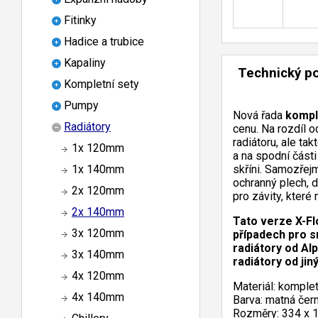
Fitinky
Hadice a trubice
Kapaliny
Technický p
Kompletní sety
Pumpy
Nová řada
kompl
Radiátory
cenu. Na rozdíl o
radiátoru, ale ta
1x 120mm
a na spodní části
skříni. Samozřejm
1x 140mm
ochranný plech, 
2x 120mm
pro závity, které
2x 140mm
Tato verze X-Fl
3x 120mm
případech pro s
radiátory od Al
3x 140mm
radiátory od ji
4x 120mm
Materiál: komplet
4x 140mm
Barva: matná čer
Rozměry: 334 x 