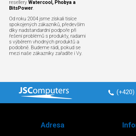
resellery
Watercool, Phobya a
BitsPower
.
Od roku 2004 jsme získali tisíce
spokojených zákazníků, především
díky nadstandardní podpoře při
řešení problémů s produkty, radami
s výběrem vhodných produktů a
podobně. Budeme rádi, pokud se
mezi naše zákazníky zařadíte i Vy.
(+420)
Adresa
Inf