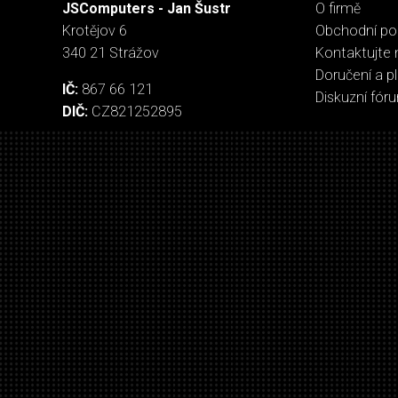
JSComputers - Jan Šustr
O firmě
Krotějov 6
Obchodní p
340 21 Strážov
Kontaktujte 
Doručení a p
IČ:
867 66 121
Diskuzní fór
DIČ:
CZ821252895