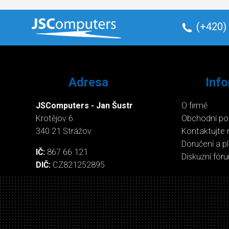
(+420)
Adresa
Inf
JSComputers - Jan Šustr
O firmě
Krotějov 6
Obchodní p
340 21 Strážov
Kontaktujte 
Doručení a p
IČ:
867 66 121
Diskuzní fór
DIČ:
CZ821252895