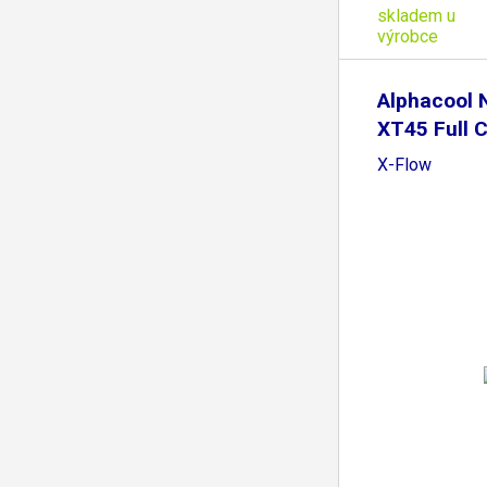
skladem u
výrobce
Alphacool
XT45 Full 
360mm
X-Flow