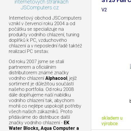
ST25 Full 
internetových stránkách
360mm
JSComputers.cz
V2
Internetový obchod JSComputers
vznikl v červenci roku 2004 a od
počátku se specializuje na
produkty vodního chlazení, tuning
doplňků k PC, vzduchového
chlazení a v neposlední řadě taktéž
realizací PC sestav.
Od roku 2007 jsme se stali
partnerem a oficiálním
distributorem známé značky
vodního chlazení
Alphacool
, jejíž
sortiment je důležitou součástí
našeho portfolia. Od roku 2008
dále doplňujeme naší nabídku
vodního chlazení tak, abychom
mohli co nejlépe uspokojit potřeby
všech našich zákazníků. Proto
přidáváme do distribuce další
skladem u
značky vodního chlazení -
EK
výrobce
Water Blocks, Aqua Computer a