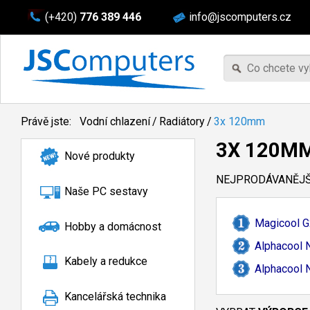
(+420)
776 389 446
info@jscomputers.cz
Právě jste:
Vodní chlazení
/
Radiátory
/
3x 120mm
3X 120M
Nové produkty
NEJPRODÁVANĚJŠÍ
Naše PC sestavy
Magicool G
Hobby a domácnost
Alphacool 
Kabely a redukce
Alphacool 
Kancelářská technika