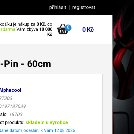
přihlásit
|
registrovat
košíku je nákup za
0 Kč
, do
0
0 Kč
 zdarma
Vám zbýva
10 000
Kč
3-Pin - 60cm
Alphacool
27303
0197187039
íslo:
18703
t produktu:
skladem u výrobce
dané datum odeslání k Vám 12.08.2026