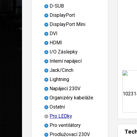
D-SUB
DisplayPort
DisplayPort Mini
DVI
HDMI
I/O Záslepky
Interní napájecí
Jack/Cinch
Lightning
Napájecí 230V
Organizéry kabeláže
Ostatní
Pro LEDky
Pro ventilátory
Tech
Prodlužovací 230V