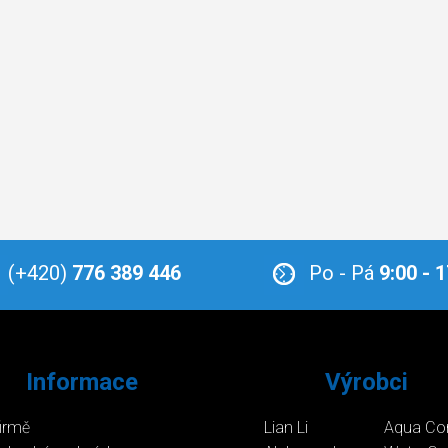
(+420)
776 389 446
Po - Pá
9:00 - 
Informace
Výrobci
firmě
Lian Li
Aqua Co