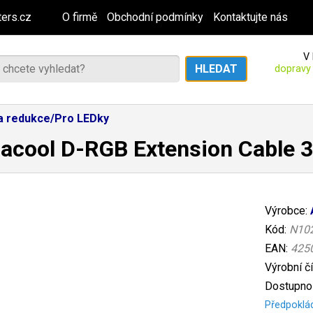
ers.cz
O firmě
Obchodní podmínky
Kontaktujte nás
V 
dopravy
 a redukce/Pro LEDky
acool D-RGB Extension Cable 
Výrobce:
Kód:
N10
EAN:
425
Výrobní č
Dostupnos
Předpoklá