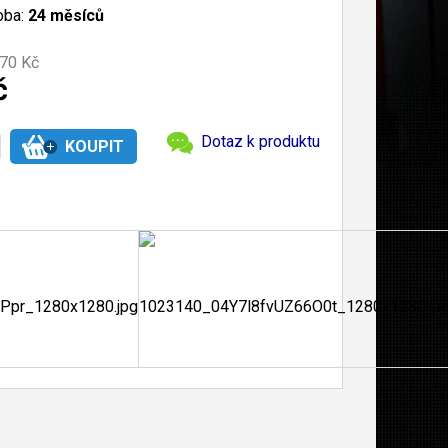
oba:
24 měsíců
70 Kč
č
Dotaz k produktu