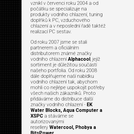
vznikl v červenci roku 2004 a od
počátku se specializuje na
produkty vodního chlazení, tuning
doplňků k PC, vzduchového
chlazení a v neposlední řadě taktéž
realizací PC sestav.
Od roku 2007 jsme se stali
partnerem a oficiálním
distributorem známé značky
vodního chlazení
Alphacool
, jejíž
sortiment je důležitou součástí
našeho portfolia. Od roku 2008
dále doplňujeme naší nabídku
vodního chlazení tak, abychom
mohli co nejlépe uspokojit potřeby
všech našich zákazníků. Proto
přidáváme do distribuce další
značky vodního chlazení -
EK
Water Blocks, Aqua Computer a
XSPC
a stáváme se
autorizovanými
resellery
Watercool, Phobya a
BitsPower
.