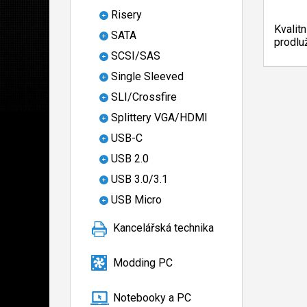
Risery
Kvalit
SATA
prodlu
SCSI/SAS
Single Sleeved
SLI/Crossfire
Splittery VGA/HDMI
USB-C
USB 2.0
USB 3.0/3.1
USB Micro
Kancelářská technika
Modding PC
Notebooky a PC