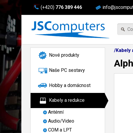
(+420)
776 389 446
info@jscomput
/Kabely
Nové produkty
Alph
Naše PC sestavy
Hobby a domácnost
Kabely a redukce
Anténní
Audio/Video
COM a LPT