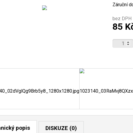
Záruční d
bez DPH 
85 K
nický popis
DISKUZE (0)