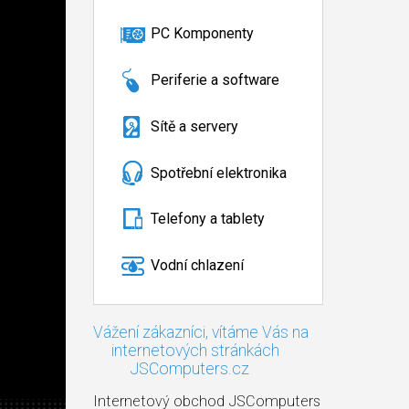
PC Komponenty
Periferie a software
Sítě a servery
Spotřební elektronika
Telefony a tablety
Vodní chlazení
Vážení zákazníci, vítáme Vás na
internetových stránkách
JSComputers.cz
Internetový obchod JSComputers