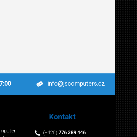
17:00
info@jscomputers.cz
Kontakt
mputer
(+420)
776 389 446