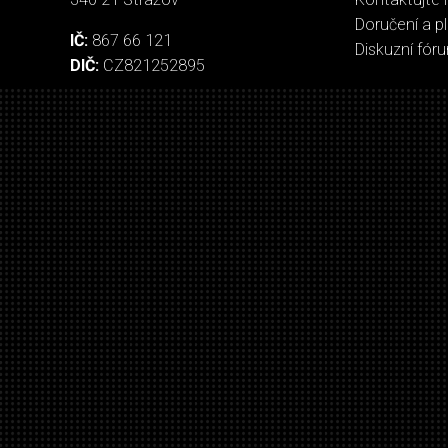
Doručení a p
IČ:
867 66 121
Diskuzní fór
DIČ:
CZ821252895