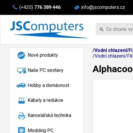
(+420)
776 389 446
info@jscomputers.cz
/Vodní chlazení/F
Nové produkty
/Vodní chlazení/F
Alphacoo
Naše PC sestavy
Hobby a domácnost
Kabely a redukce
Kancelářská technika
Modding PC