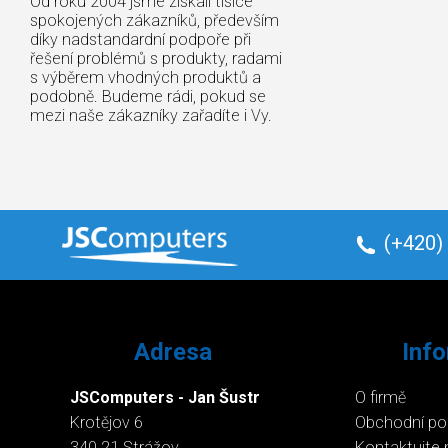
Od roku 2004 jsme získali tisíce
spokojených zákazníků, především
díky nadstandardní podpoře při
řešení problémů s produkty, radami
s výběrem vhodných produktů a
podobně. Budeme rádi, pokud se
mezi naše zákazníky zařadíte i Vy.
(+420)
Adresa
Inf
JSComputers - Jan Šustr
O firmě
Krotějov 6
Obchodní p
340 21 Strážov
Kontaktujte 