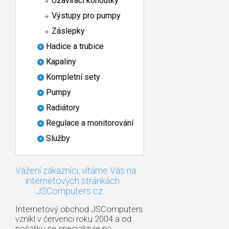
Uzavírací kohoutky
Výstupy pro pumpy
Záslepky
Hadice a trubice
Kapaliny
Kompletní sety
Pumpy
Radiátory
Regulace a monitorování
Služby
Vážení zákazníci, vítáme Vás na
internetových stránkách
JSComputers.cz
Internetový obchod JSComputers
vznikl v červenci roku 2004 a od
počátku se specializuje na