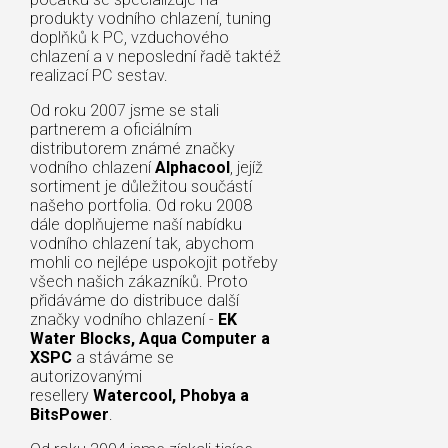
produkty vodního chlazení, tuning
doplňků k PC, vzduchového
chlazení a v neposlední řadě taktéž
realizací PC sestav.
Od roku 2007 jsme se stali
partnerem a oficiálním
distributorem známé značky
vodního chlazení
Alphacool
, jejíž
sortiment je důležitou součástí
našeho portfolia. Od roku 2008
dále doplňujeme naší nabídku
vodního chlazení tak, abychom
mohli co nejlépe uspokojit potřeby
všech našich zákazníků. Proto
přidáváme do distribuce další
značky vodního chlazení -
EK
Water Blocks, Aqua Computer a
XSPC
a stáváme se
autorizovanými
resellery
Watercool, Phobya a
BitsPower
.