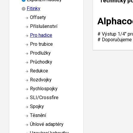
Technický p
Fitinky
Offsety
Alphaco
Příslušenství
# Výstup 1/4" pr
Pro hadice
# Doporučujeme 
Pro trubice
Prodlužky
Průchodky
Redukce
Rozdvojky
Rychlospojky
SLI/Crossfire
Spojky
Těsnění
Úhlové adaptéry