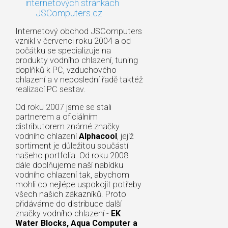
internetových stránkách
JSComputers.cz
Internetový obchod JSComputers
vznikl v červenci roku 2004 a od
počátku se specializuje na
produkty vodního chlazení, tuning
doplňků k PC, vzduchového
chlazení a v neposlední řadě taktéž
realizací PC sestav.
Od roku 2007 jsme se stali
partnerem a oficiálním
distributorem známé značky
vodního chlazení
Alphacool
, jejíž
sortiment je důležitou součástí
našeho portfolia. Od roku 2008
dále doplňujeme naší nabídku
vodního chlazení tak, abychom
mohli co nejlépe uspokojit potřeby
všech našich zákazníků. Proto
přidáváme do distribuce další
značky vodního chlazení -
EK
Water Blocks, Aqua Computer a