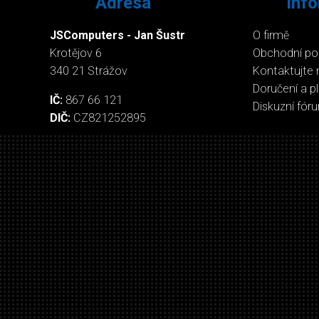
Adresa
Inf
JSComputers - Jan Šustr
O firmě
Krotějov 6
Obchodní p
340 21 Strážov
Kontaktujte 
Doručení a p
IČ:
867 66 121
Diskuzní fór
DIČ:
CZ821252895