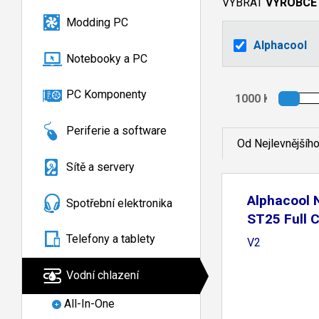
VYBRAT
VÝROBCE
Modding PC
Alphacool
Notebooky a PC
PC Komponenty
Periferie a software
Od Nejlevnějšíh
Sítě a servery
Alphacool
Spotřební elektronika
ST25 Full 
92mm
Telefony a tablety
V2
Vodní chlazení
All-In-One