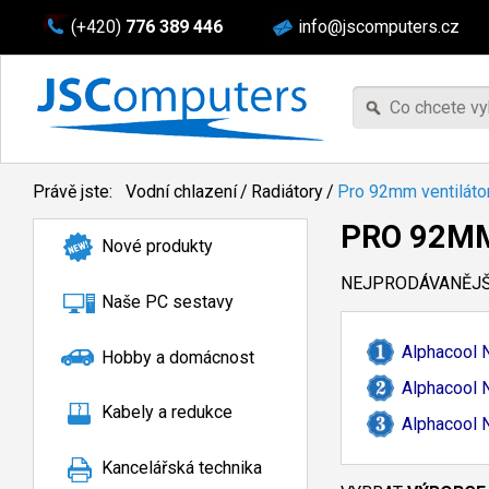
(+420)
776 389 446
info@jscomputers.cz
Právě jste:
Vodní chlazení
/
Radiátory
/
Pro 92mm ventiláto
PRO 92M
Nové produkty
NEJPRODÁVANĚJŠÍ
Naše PC sestavy
Alphacool 
Hobby a domácnost
Alphacool 
Kabely a redukce
Alphacool 
Kancelářská technika