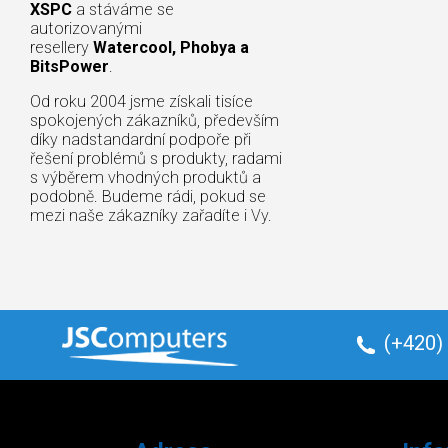
XSPC
a stáváme se
autorizovanými
resellery
Watercool, Phobya a
BitsPower
.
Od roku 2004 jsme získali tisíce
spokojených zákazníků, především
díky nadstandardní podpoře při
řešení problémů s produkty, radami
s výběrem vhodných produktů a
podobně. Budeme rádi, pokud se
mezi naše zákazníky zařadíte i Vy.
(+420)