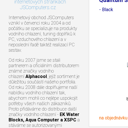
Quantum S
internetových stránkách
X420M
JSComputers.cz
- Black
Internetový obchod JSComputers
vznikl v červenci roku 2004 a od
počátku se specializuje na produkty
vodního chlazení, tuning doplňků k
PC, vzduchového chlazení a v
neposlední řadě taktéž realizací PC
sestav.
Od roku 2007 jsme se stali
partnerem a oficiálním distributorem
známé značky vodního
chlazení
Alphacool
, jejíž sortiment je
důležitou součástí našeho portfolia.
Od roku 2008 dále doplňujeme naší
nabídku vodního chlazení tak,
abychom mohli co nejlépe uspokojit
potřeby všech našich zákazníků.
Proto přidáváme do distribuce další
značky vodního chlazení -
EK Water
na objednávku
Blocks, Aqua Computer a XSPC
a
stáváme se autorizovanými