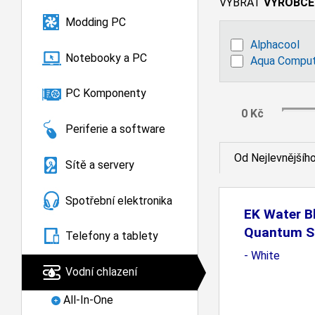
VYBRAT
VÝROBCE
Modding PC
Alphacool
Notebooky a PC
Aqua Compu
PC Komponenty
Periferie a software
Od Nejlevnějšíh
Sítě a servery
Spotřební elektronika
EK Water B
Quantum S
Telefony a tablety
- White
Vodní chlazení
All-In-One