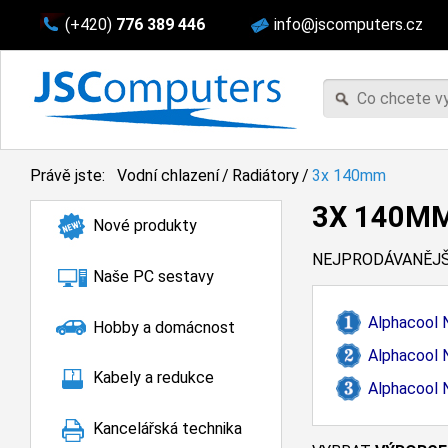
(+420)
776 389 446
info@jscomputers.cz
Právě jste:
Vodní chlazení
/
Radiátory
/
3x 140mm
3X 140M
Nové produkty
NEJPRODÁVANĚJŠ
Naše PC sestavy
Alphacool 
Hobby a domácnost
Alphacool
Kabely a redukce
Alphacool
Kancelářská technika