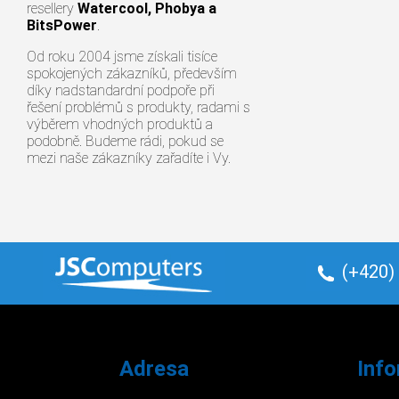
resellery
Watercool, Phobya a
BitsPower
.
Od roku 2004 jsme získali tisíce
spokojených zákazníků, především
díky nadstandardní podpoře při
řešení problémů s produkty, radami s
výběrem vhodných produktů a
podobně. Budeme rádi, pokud se
mezi naše zákazníky zařadíte i Vy.
(+420)
Adresa
Inf