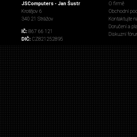
JSComputers - Jan Šustr
O firmě
Krotějov 6
Obchodní po
340 21 Strážov
Kontaktujte n
Doručení a pl
IČ:
867 66 121
Diskuzní fór
DIČ:
CZ821252895