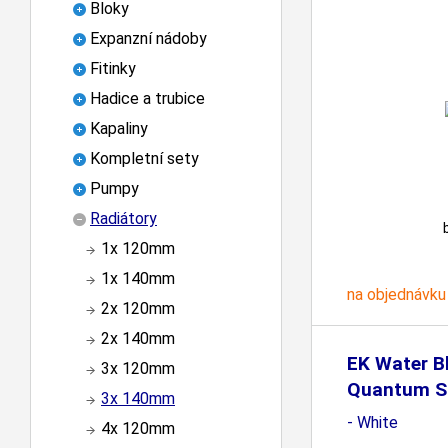
Bloky
Expanzní nádoby
Fitinky
Hadice a trubice
Kapaliny
Kompletní sety
Pumpy
Radiátory
1x 120mm
1x 140mm
na objednávku
2x 120mm
2x 140mm
EK Water B
3x 120mm
Quantum S
3x 140mm
P420M
- White
4x 120mm