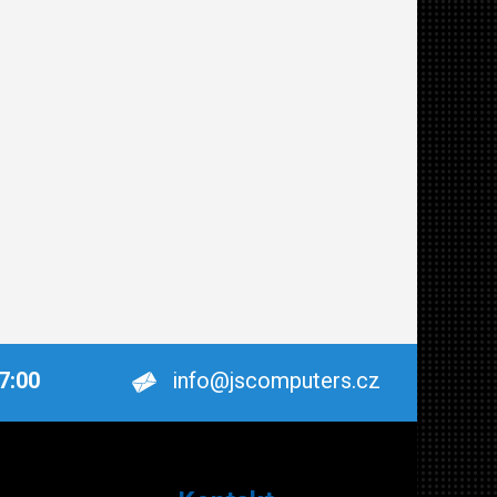
17:00
info@jscomputers.cz