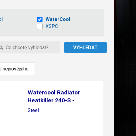
ol
WaterCool
XSPC
 nejnovějšího
Watercool Radiator
Heatkiller 240-S -
Steel