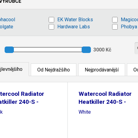
VÝROBCE
phacool
EK Water Blocks
Magico
olgate
Hardware Labs
Phobya
jlevnějšího
Od Nejdražšího
Nejprodávanější
Od
ercool Radiator
Watercool Radiator
tkiller 240-S -
Heatkiller 240-S -
ck
White