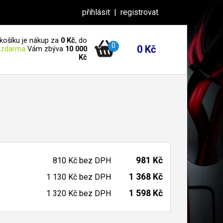
přihlásit
|
registrovat
košíku je nákup za
0 Kč
, do
0
0 Kč
 zdarma
Vám zbýva
10 000
Kč
981 Kč
810 Kč
bez DPH
1 368 Kč
1 130 Kč
bez DPH
1 598 Kč
1 320 Kč
bez DPH