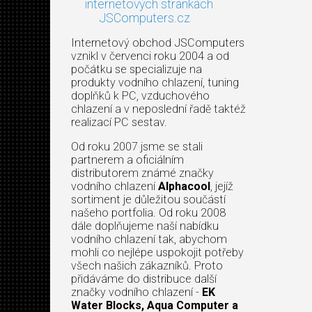
internetových stránkách
JSComputers.cz
Internetový obchod JSComputers
vznikl v červenci roku 2004 a od
počátku se specializuje na
produkty vodního chlazení, tuning
doplňků k PC, vzduchového
chlazení a v neposlední řadě taktéž
realizací PC sestav.
Od roku 2007 jsme se stali
partnerem a oficiálním
distributorem známé značky
vodního chlazení
Alphacool
, jejíž
sortiment je důležitou součástí
našeho portfolia. Od roku 2008
dále doplňujeme naší nabídku
vodního chlazení tak, abychom
mohli co nejlépe uspokojit potřeby
všech našich zákazníků. Proto
přidáváme do distribuce další
značky vodního chlazení -
EK
Water Blocks, Aqua Computer a