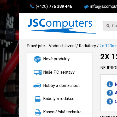
(+420)
776 389 446
info@jscomput
Právě jste:
Vodní chlazení
/
Radiátory
/
2x 120m
2X 
Nové produkty
NEJPROD
Naše PC sestavy
M
Hobby a domácnost
A
Kabely a redukce
C
Kancelářská technika