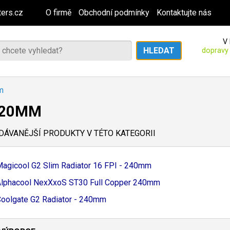
ers.cz
O firmě
Obchodní podmínky
Kontaktujte nás
V 
dopravy
m
120MM
ÁVANĚJŠÍ PRODUKTY V TÉTO KATEGORII
agicool G2 Slim Radiator 16 FPI - 240mm
lphacool NexXxoS ST30 Full Copper 240mm
oolgate G2 Radiator - 240mm