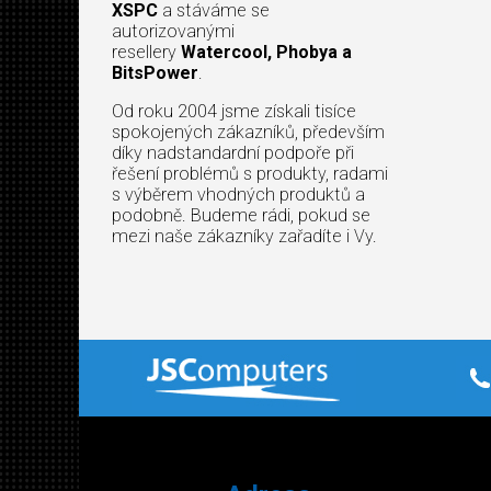
XSPC
a stáváme se
autorizovanými
resellery
Watercool, Phobya a
BitsPower
.
Od roku 2004 jsme získali tisíce
spokojených zákazníků, především
díky nadstandardní podpoře při
řešení problémů s produkty, radami
s výběrem vhodných produktů a
podobně. Budeme rádi, pokud se
mezi naše zákazníky zařadíte i Vy.