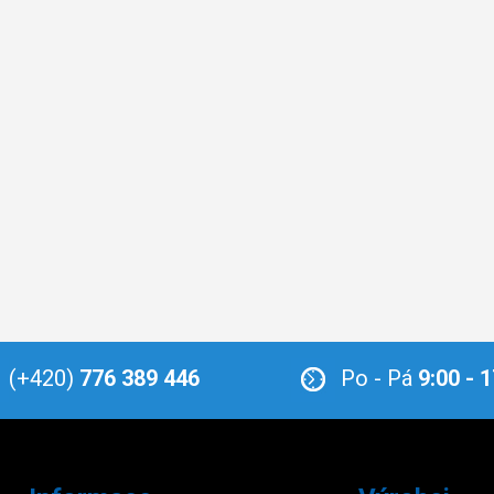
(+420)
776 389 446
Po - Pá
9:00 - 