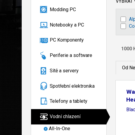
VYBRAT
Modding PC
Al
Notebooky a PC
Co
PC Komponenty
Periferie a software
Od Ne
Sítě a servery
Spotřební elektronika
Wat
Hea
Telefony a tablety
Bla
Vodní chlazení
All-In-One