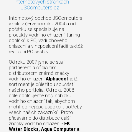
internetových stránkách
JSComputers.cz
Internetový obchod JSComputers
vznikl v červenci roku 2004 a od
počátku se specializuje na
produkty vodního chlazení, tuning
doplňků k PC, vzduchového
chlazení a v neposlední řadě taktéž
realizací PC sestav.
Od roku 2007 jsme se stali
partnerem a oficiálním
distributorem známé značky
vodního chlazení
Alphacool
, jejíž
sortiment je důležitou součástí
našeho portfolia. Od roku 2008
dále doplňujeme naší nabídku
vodního chlazení tak, abychom
mohli co nejlépe uspokojit potřeby
všech našich zákazníků. Proto
přidáváme do distribuce další
značky vodního chlazení -
EK
Water Blocks, Aqua Computer a