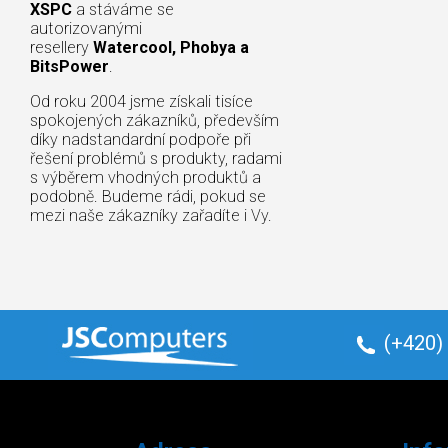
XSPC
a stáváme se
autorizovanými
resellery
Watercool, Phobya a
BitsPower
.
Od roku 2004 jsme získali tisíce
spokojených zákazníků, především
díky nadstandardní podpoře při
řešení problémů s produkty, radami
s výběrem vhodných produktů a
podobně. Budeme rádi, pokud se
mezi naše zákazníky zařadíte i Vy.
(+420)