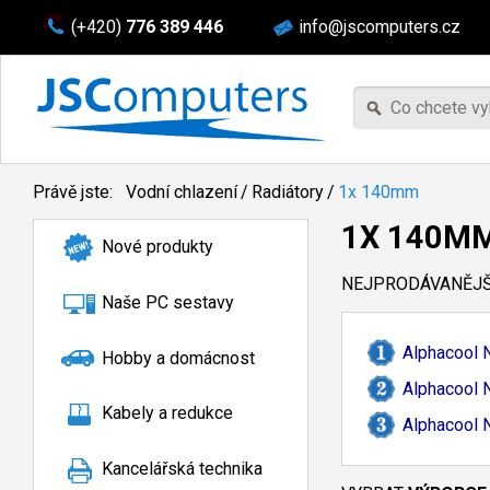
(+420)
776 389 446
info@jscomputers.cz
Právě jste:
Vodní chlazení
/
Radiátory
/
1x 140mm
1X 140M
Nové produkty
NEJPRODÁVANĚJŠÍ
Naše PC sestavy
Alphacool 
Hobby a domácnost
Alphacool 
Kabely a redukce
Alphacool
Kancelářská technika