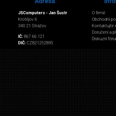
Adresa
Inf
JSComputers - Jan Šustr
O firmě
Krotějov 6
Obchodní p
340 21 Strážov
Kontaktujte 
Doručení a p
IČ:
867 66 121
Diskuzní fór
DIČ:
CZ821252895