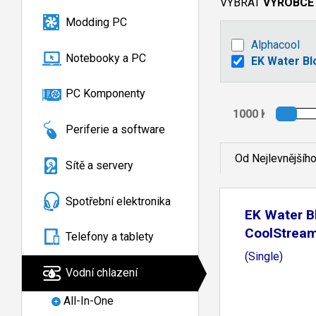
VYBRAT
VÝROBCE
Modding PC
Alphacool
Notebooky a PC
EK Water Bl
PC Komponenty
Periferie a software
Od Nejlevnějšíh
Sítě a servery
Spotřební elektronika
EK Water B
CoolStrea
Telefony a tablety
(Single)
Vodní chlazení
All-In-One