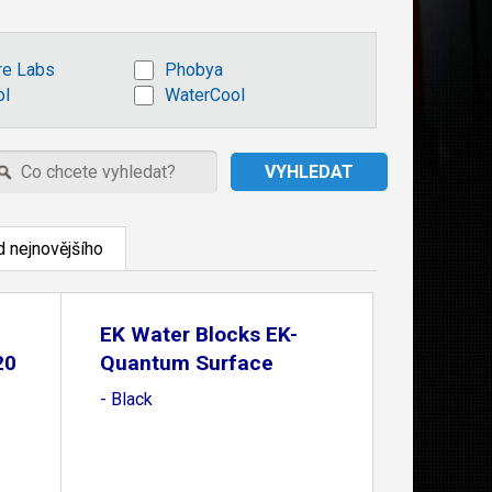
re Labs
Phobya
ol
WaterCool
 nejnovějšího
EK Water Blocks EK-
20
Quantum Surface
P120M
- Black