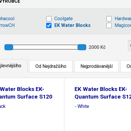
VÝROBCE
phacool
Coolgate
Hardwa
rrowCH
EK Water Blocks
Magico
jlevnějšího
Od Nejdražšího
Nejprodávanější
Od
Water Blocks EK-
EK Water Blocks EK-
antum Surface S120
Quantum Surface S1
ack
- White