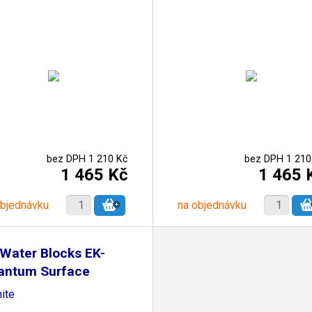
bez DPH 1 210 Kč
bez DPH 1 210
1 465 Kč
1 465 
objednávku
na objednávku
Water Blocks EK-
antum Surface
20M
ite