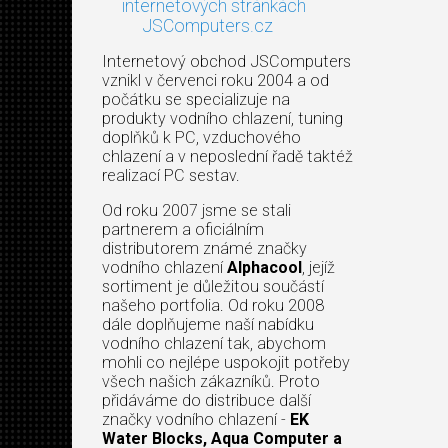
internetových stránkách
JSComputers.cz
Internetový obchod JSComputers
vznikl v červenci roku 2004 a od
počátku se specializuje na
produkty vodního chlazení, tuning
doplňků k PC, vzduchového
chlazení a v neposlední řadě taktéž
realizací PC sestav.
Od roku 2007 jsme se stali
partnerem a oficiálním
distributorem známé značky
vodního chlazení
Alphacool
, jejíž
sortiment je důležitou součástí
našeho portfolia. Od roku 2008
dále doplňujeme naší nabídku
vodního chlazení tak, abychom
mohli co nejlépe uspokojit potřeby
všech našich zákazníků. Proto
přidáváme do distribuce další
značky vodního chlazení -
EK
Water Blocks, Aqua Computer a