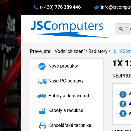
(+420)
776 389 446
info@jscomput
Právě jste:
Vodní chlazení
/
Radiátory
/
1x 120m
1X 
Nové produkty
NEJPROD
Naše PC sestavy
A
Hobby a domácnost
A
Kabely a redukce
A
Kancelářská technika