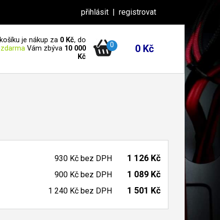
přihlásit
|
registrovat
košíku je nákup za
0 Kč
, do
0
0 Kč
 zdarma
Vám zbýva
10 000
Kč
1 126 Kč
930 Kč
bez DPH
1 089 Kč
900 Kč
bez DPH
1 501 Kč
1 240 Kč
bez DPH