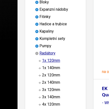
Bloky
Expanzní nádoby
Fitinky
Hadice a trubice
Kapaliny
Kompletní sety
Pumpy
Radiátory
1x 120mm
1x 140mm
na 
2x 120mm
2x 140mm
EK 
3x 120mm
Qu
3x 140mm
P1
- Wh
4x 120mm