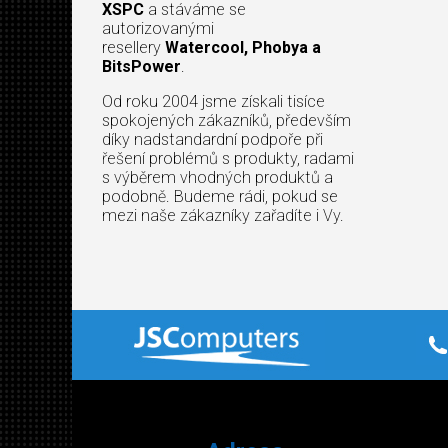
XSPC
a stáváme se
autorizovanými
resellery
Watercool, Phobya a
BitsPower
.
Od roku 2004 jsme získali tisíce
spokojených zákazníků, především
díky nadstandardní podpoře při
řešení problémů s produkty, radami
s výběrem vhodných produktů a
podobně. Budeme rádi, pokud se
mezi naše zákazníky zařadíte i Vy.