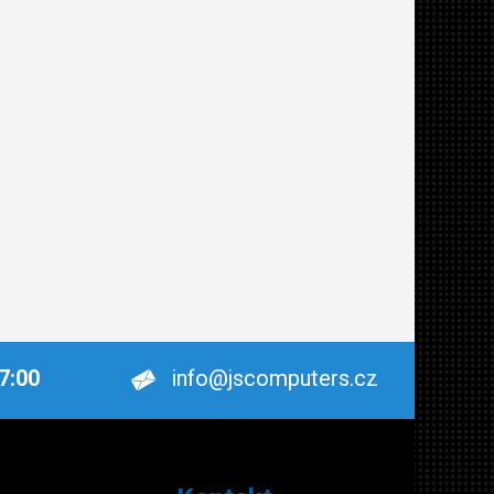
17:00
info@jscomputers.cz