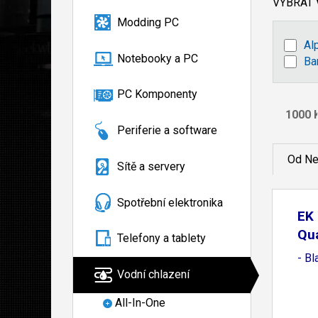
VYBRAT
Modding PC
Al
Notebooky a PC
Ba
PC Komponenty
Periferie a software
Od Ne
Sítě a servery
Spotřební elektronika
EK 
Qu
Telefony a tablety
- Bl
Vodní chlazení
All-In-One