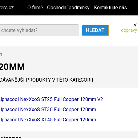
ers.cz
O firmě
Obchodní podmínky
Kontaktujte nás
V 
dopravy
m
120MM
ÁVANĚJŠÍ PRODUKTY V TÉTO KATEGORII
lphacool NexXxoS ST25 Full Copper 120mm V2
lphacool NexXxoS ST30 Full Copper 120mm
lphacool NexXxoS XT45 Full Copper 120mm