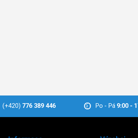
(+420)
776 389 446
Po - Pá
9:00 - 