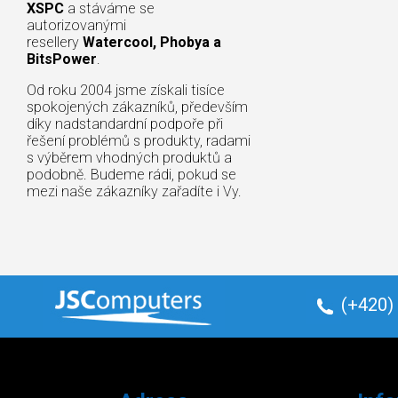
XSPC
a stáváme se
autorizovanými
resellery
Watercool, Phobya a
BitsPower
.
Od roku 2004 jsme získali tisíce
spokojených zákazníků, především
díky nadstandardní podpoře při
řešení problémů s produkty, radami
s výběrem vhodných produktů a
podobně. Budeme rádi, pokud se
mezi naše zákazníky zařadíte i Vy.
(+420)