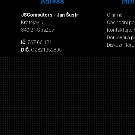
Adresa
Inf
JSComputers - Jan Šustr
O firmě
Krotějov 6
Obchodní p
340 21 Strážov
Kontaktujte 
Doručení a p
IČ:
867 66 121
Diskuzní fór
DIČ:
CZ821252895