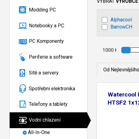
VYBRAT
VÝROBCE
Modding PC
Alphacool
Notebooky a PC
BarrowCH
PC Komponenty
Periferie a software
Od Nejlevnějšíh
Sítě a servery
Spotřební elektronika
Watercool 
HTSF2 1x
Telefony a tablety
Vodní chlazení
All-In-One