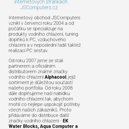
internetových stránkách
JSComputers.cz
Internetový obchod JSComputers
vznikl v červenci roku 2004 a od
počátku se specializuje na
produkty vodního chlazení, tuning
doplňků k PC, vzduchového
chlazení a v neposlední řadě taktéž
realizací PC sestav.
Od roku 2007 jsme se stali
partnerem a oficiálním
distributorem známé značky
vodního chlazení
Alphacool
, jejíž
sortiment je důležitou součástí
našeho portfolia. Od roku 2008
dále doplňujeme naší nabídku
vodního chlazení tak, abychom
mohli co nejlépe uspokojit potřeby
všech našich zákazníků. Proto
přidáváme do distribuce další
značky vodního chlazení -
EK
Water Blocks, Aqua Computer a