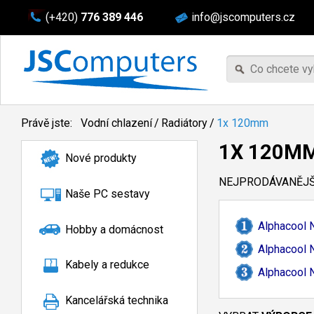
(+420)
776 389 446
info@jscomputers.cz
Právě jste:
Vodní chlazení
/
Radiátory
/
1x 120mm
1X 120M
Nové produkty
NEJPRODÁVANĚJŠÍ
Naše PC sestavy
Alphacool 
Hobby a domácnost
Alphacool 
Kabely a redukce
Alphacool 
Kancelářská technika