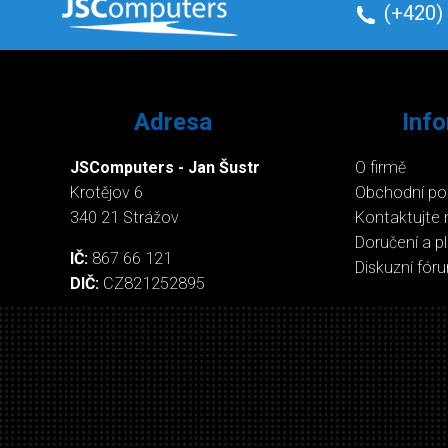
(+420)
Adresa
Inf
JSComputers - Jan Šustr
O firmě
Krotějov 6
Obchodní p
340 21 Strážov
Kontaktujte 
Doručení a p
IČ:
867 66 121
Diskuzní fór
DIČ:
CZ821252895