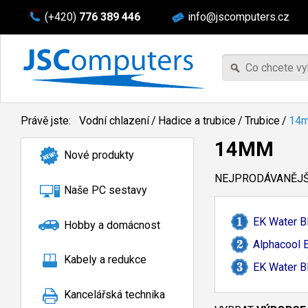
(+420)
776 389 446
info@jscomputers.cz
Právě jste:
Vodní chlazení
/
Hadice a trubice
/
Trubice
/
14
14MM
Nové produkty
NEJPRODÁVANĚJŠÍ
Naše PC sestavy
EK Water B
Hobby a domácnost
Alphacool E
Kabely a redukce
EK Water B
Kancelářská technika