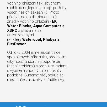
vodního chlazení tak, abychom
mohli co nejlépe uspokojit potřeby
všech našich zákazníků. Proto
přidáváme do distribuce další
značky vodního chlazení -
EK
Water Blocks, Aqua Computer a
XSPC
a stáváme se
autorizovanými
resellery
Watercool, Phobya a
BitsPower
.
Od roku 2004 jsme získali tisíce
spokojených zákazníků, především
díky nadstandardní podpoře při
řešení problémů s produkty, radami
s výběrem vhodných produktů a
podobně. Budeme rádi, pokud se
mezi naše zákazníky zařadíte i Vy.