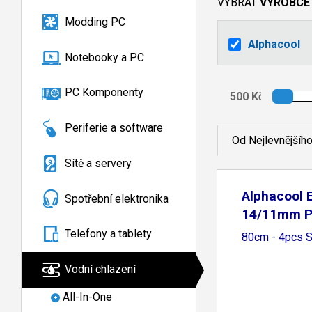
VYBRAT
VÝROBCE
Modding PC
Alphacool
Notebooky a PC
PC Komponenty
Periferie a software
Od Nejlevnějšíh
Sítě a servery
Alphacool E
Spotřební elektronika
14/11mm 
HardTube
Telefony a tablety
80cm - 4pcs S
Vodní chlazení
All-In-One