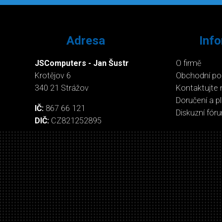
Adresa
Inf
JSComputers - Jan Šustr
O firmě
Krotějov 6
Obchodní p
340 21 Strážov
Kontaktujte 
Doručení a p
IČ:
867 66 121
Diskuzní fór
DIČ:
CZ821252895