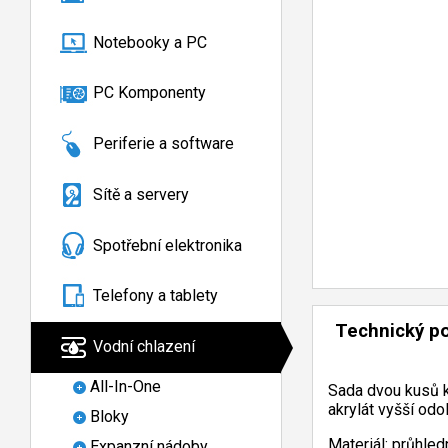
Notebooky a PC
PC Komponenty
Periferie a software
Sítě a servery
Spotřební elektronika
Telefony a tablety
Technický p
Vodní chlazení
All-In-One
Sada dvou kusů k
akrylát vyšší odo
Bloky
Materiál: průhled
Expanzní nádoby