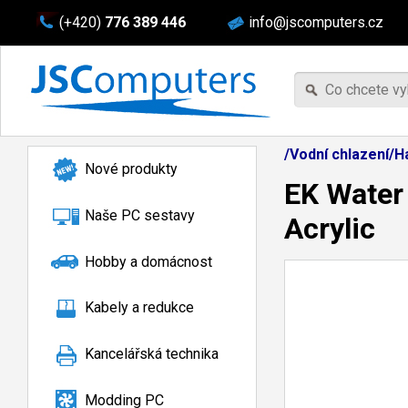
(+420)
776 389 446
info@jscomputers.cz
/Vodní chlazení/H
Nové produkty
EK Water
Naše PC sestavy
Acrylic
Hobby a domácnost
Kabely a redukce
Kancelářská technika
Modding PC