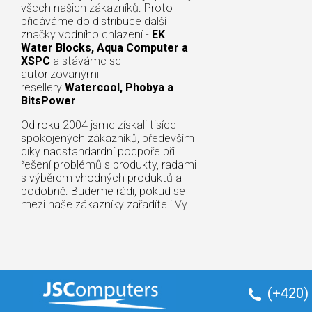
všech našich zákazníků. Proto
přidáváme do distribuce další
značky vodního chlazení -
EK
Water Blocks, Aqua Computer a
XSPC
a stáváme se
autorizovanými
resellery
Watercool, Phobya a
BitsPower
.
Od roku 2004 jsme získali tisíce
spokojených zákazníků, především
díky nadstandardní podpoře při
řešení problémů s produkty, radami
s výběrem vhodných produktů a
podobně. Budeme rádi, pokud se
mezi naše zákazníky zařadíte i Vy.
(+420)