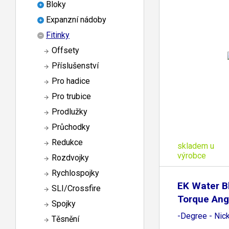
Bloky
Expanzní nádoby
Fitinky
Offsety
Příslušenství
Pro hadice
Pro trubice
Prodlužky
Průchodky
Redukce
skladem u
výrobce
Rozdvojky
Rychlospojky
EK Water B
SLI/Crossfire
Torque Ang
Spojky
-Degree - Nic
Těsnění