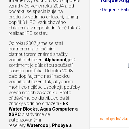
Torque Ang
Internetový obchod JSComputers
vznikl v červenci roku 2004 a od
-Degree - Sati
počátku se specializuje na
produkty vodního chlazení, tuning
doplňků k PC, vzduchového
chlazení a v neposlední řadě taktéž
realizací PC sestav.
Od roku 2007 jsme se stali
partnerem a oficiálním
distributorem známé značky
vodního chlazení
Alphacool
, jejíž
sortiment je důležitou součástí
našeho portfolia. Od roku 2008
dále doplňujeme naší nabídku
vodního chlazení tak, abychom
mohli co nejlépe uspokojit potřeby
všech našich zákazníků. Proto
přidáváme do distribuce další
značky vodního chlazení -
EK
Water Blocks, Aqua Computer a
XSPC
a stáváme se
na objednávku
autorizovanými
resellery
Watercool, Phobya a