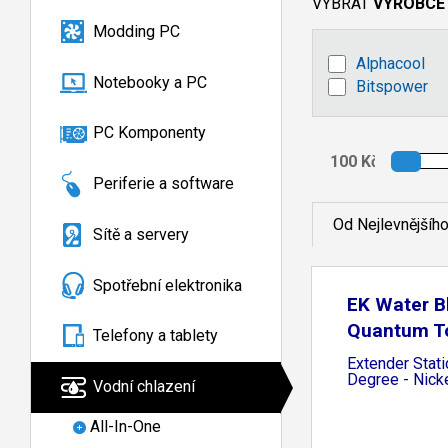
VYBRAT
VÝROBCE
Modding PC
Alphacool
Notebooky a PC
Bitspower
PC Komponenty
Periferie a software
Od Nejlevnějšíh
Sítě a servery
Spotřební elektronika
EK Water B
Quantum T
Telefony a tablety
Extender Stati
Degree - Nick
Vodní chlazení
All-In-One