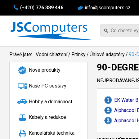
(+420)
776 389 446
info@jscomputers.cz
Právě jste:
Vodní chlazení
/
Fitinky
/
Úhlové adaptéry
/
90-
90-DEGRE
Nové produkty
NEJPRODÁVANĚJŠÍ
Naše PC sestavy
EK Water B
Hobby a domácnost
Alphacool 
Kabely a redukce
Alphacool 
Kancelářská technika