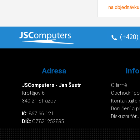
na objednávku
(+420)
Adresa
Inf
JSComputers - Jan Šustr
O firmě
Krotějov 6
Obchodní p
340 21 Strážov
Kontaktujte 
Doručení a p
IČ:
867 66 121
Diskuzní fór
DIČ:
CZ821252895