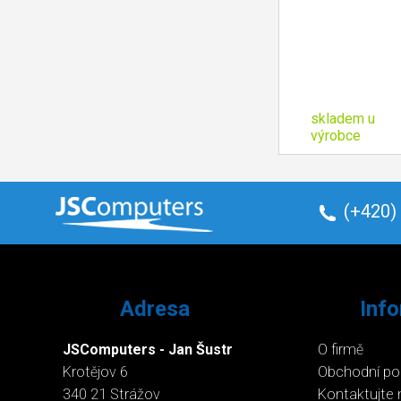
skladem u
výrobce
(+420)
Adresa
Inf
JSComputers - Jan Šustr
O firmě
Krotějov 6
Obchodní p
340 21 Strážov
Kontaktujte 