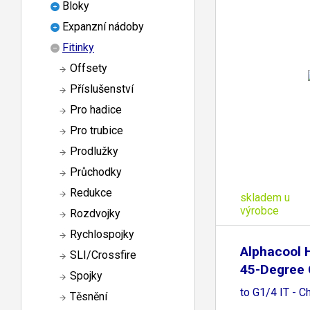
Bloky
Expanzní nádoby
Fitinky
Offsety
Příslušenství
Pro hadice
Pro trubice
Prodlužky
Průchodky
Redukce
skladem u
výrobce
Rozdvojky
Rychlospojky
Alphacool 
SLI/Crossfire
45-Degree 
Spojky
to G1/4 IT - 
Těsnění