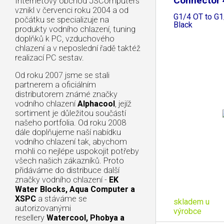
Connector 
Internetový obchod JSComputers
vznikl v červenci roku 2004 a od
G1/4 OT to G1
počátku se specializuje na
Black
produkty vodního chlazení, tuning
doplňků k PC, vzduchového
chlazení a v neposlední řadě taktéž
realizací PC sestav.
Od roku 2007 jsme se stali
partnerem a oficiálním
distributorem známé značky
vodního chlazení
Alphacool
, jejíž
sortiment je důležitou součástí
našeho portfolia. Od roku 2008
dále doplňujeme naší nabídku
vodního chlazení tak, abychom
mohli co nejlépe uspokojit potřeby
všech našich zákazníků. Proto
přidáváme do distribuce další
značky vodního chlazení -
EK
Water Blocks, Aqua Computer a
XSPC
a stáváme se
skladem u
autorizovanými
výrobce
resellery
Watercool, Phobya a