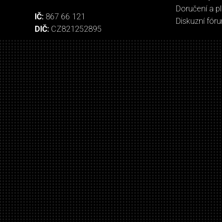
Doručení a p
IČ:
867 66 121
Diskuzní fór
DIČ:
CZ821252895