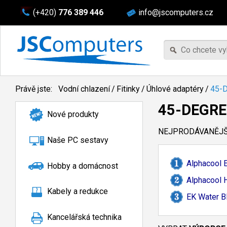
(+420)
776 389 446
info@jscomputers.cz
Právě jste:
Vodní chlazení
/
Fitinky
/
Úhlové adaptéry
/
45-
45-DEGRE
Nové produkty
NEJPRODÁVANĚJŠÍ
Naše PC sestavy
Alphacool 
Hobby a domácnost
Alphacool 
Kabely a redukce
EK Water B
Kancelářská technika