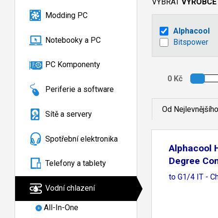
VYBRAT
VÝROBCE
Modding PC
Alphacool
Notebooky a PC
Bitspower
PC Komponenty
Periferie a software
Od Nejlevnějšíh
Sítě a servery
Spotřební elektronika
Alphacool 
Degree Con
Telefony a tablety
IT
to G1/4 IT - 
Vodní chlazení
All-In-One