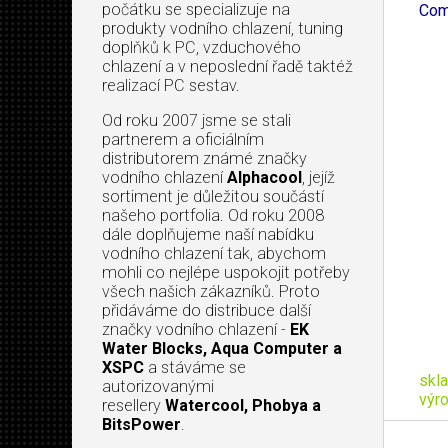
počátku se specializuje na
Com
produkty vodního chlazení, tuning
doplňků k PC, vzduchového
chlazení a v neposlední řadě taktéž
realizací PC sestav.
Od roku 2007 jsme se stali
partnerem a oficiálním
distributorem známé značky
vodního chlazení
Alphacool
, jejíž
sortiment je důležitou součástí
našeho portfolia. Od roku 2008
dále doplňujeme naší nabídku
vodního chlazení tak, abychom
mohli co nejlépe uspokojit potřeby
všech našich zákazníků. Proto
přidáváme do distribuce další
značky vodního chlazení -
EK
Water Blocks, Aqua Computer a
XSPC
a stáváme se
skl
autorizovanými
výr
resellery
Watercool, Phobya a
BitsPower
.