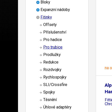
Bloky
Expanzní nádoby
Fitinky
Offsety
Příslušenství
Pro hadice
Pro trubice
Prodlužky
Redukce
na 
Rozdvojky
Rychlospojky
Al
SLI/Crossfire
Ha
Spojky
Těsnění
Fitt
Chr
Úhlové adaptéry