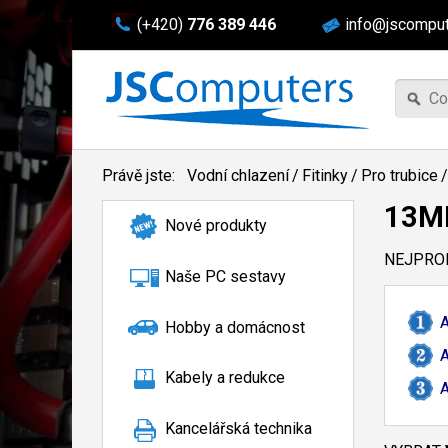
(+420)
776 389 446
info@jscomput
Právě jste:
Vodní chlazení
/
Fitinky
/
Pro trubice
/
13
Nové produkty
NEJPROD
Naše PC sestavy
A
Hobby a domácnost
A
Kabely a redukce
A
Kancelářská technika