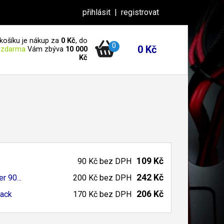
přihlásit
|
registrovat
košíku je nákup za
0 Kč
, do
0
0 Kč
 zdarma
Vám zbýva
10 000
Kč
109 Kč
90 Kč
bez DPH
242 Kč
 90...
200 Kč
bez DPH
206 Kč
lack
170 Kč
bez DPH