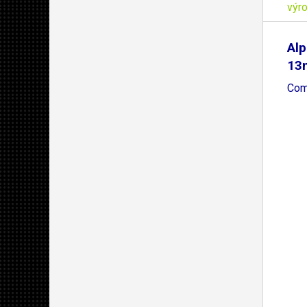
výr
Alp
13
Com