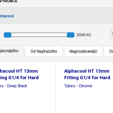
VÝROBCE
phacool
jlevnějšího
Od Nejdražšího
Nejprodávanější
Od
phacool HT 13mm
Alphacool HT 13mm
ting G1/4 for Hard
Fitting G1/4 for Hard
es - Deep Black
Tubes - Chrome