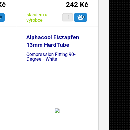
Kč
242 Kč
skladem u
výrobce
Alphacool Eiszapfen
13mm HardTube
Compression Fitting 90-
Degree - White