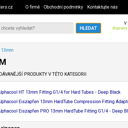
ers.cz
O firmě
Obchodní podmínky
Kontaktujte nás
V 
dopravy
13mm
MM
ÁVANĚJŠÍ PRODUKTY V TÉTO KATEGORII
lphacool HT 13mm Fitting G1/
4 for Hard Tubes - Deep Black
lphacool Eiszapfen 13mm HardTube Compression Fitting Adapter
lphacool Eiszapfen PRO 13mm HardTube Fitting G1/
4 - Deep B