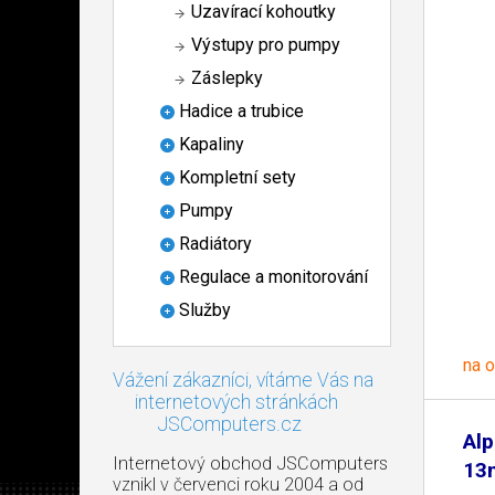
Uzavírací kohoutky
Výstupy pro pumpy
Záslepky
Hadice a trubice
Kapaliny
Kompletní sety
Pumpy
Radiátory
Regulace a monitorování
Služby
na 
Vážení zákazníci, vítáme Vás na
internetových stránkách
JSComputers.cz
Alp
Internetový obchod JSComputers
13
vznikl v červenci roku 2004 a od