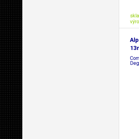
skl
výr
Alp
13
Com
Deg