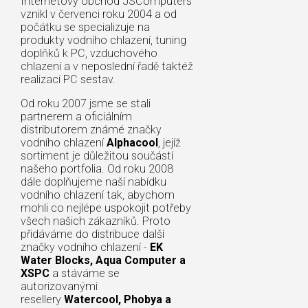
Internetový obchod JSComputers
vznikl v červenci roku 2004 a od
počátku se specializuje na
produkty vodního chlazení, tuning
doplňků k PC, vzduchového
chlazení a v neposlední řadě taktéž
realizací PC sestav.
Od roku 2007 jsme se stali
partnerem a oficiálním
distributorem známé značky
vodního chlazení
Alphacool
, jejíž
sortiment je důležitou součástí
našeho portfolia. Od roku 2008
dále doplňujeme naší nabídku
vodního chlazení tak, abychom
mohli co nejlépe uspokojit potřeby
všech našich zákazníků. Proto
přidáváme do distribuce další
značky vodního chlazení -
EK
Water Blocks, Aqua Computer a
XSPC
a stáváme se
autorizovanými
resellery
Watercool, Phobya a