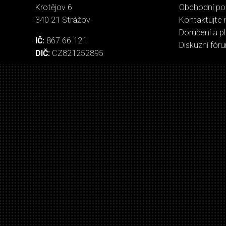
Krotějov 6
Obchodní p
340 21 Strážov
Kontaktujte 
Doručení a p
IČ:
867 66 121
Diskuzní fór
DIČ:
CZ821252895