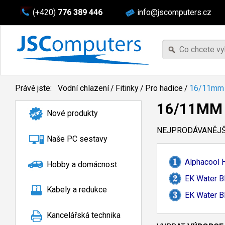
(+420)
776 389 446
info@jscomputers.cz
Právě jste:
Vodní chlazení
/
Fitinky
/
Pro hadice
/
16/11mm
16/11MM
Nové produkty
NEJPRODÁVANĚJŠÍ
Naše PC sestavy
Alphacool H
Hobby a domácnost
EK Water B
Kabely a redukce
EK Water B
Kancelářská technika