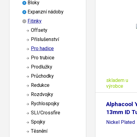
Bloky
Expanzní nádoby
Fitinky
Offsety
Příslušenství
Pro hadice
Pro trubice
Prodlužky
Průchodky
skladem u
Redukce
výrobce
Rozdvojky
Alphacool Y
Rychlospojky
13mm ID Tu
SLI/Crossfire
Spojky
Nickel Plated
Těsnění