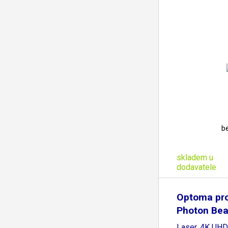
b
skladem u
dodavatele
Optoma pro
Photon Be
(DLP,
Laser, 4K UHD