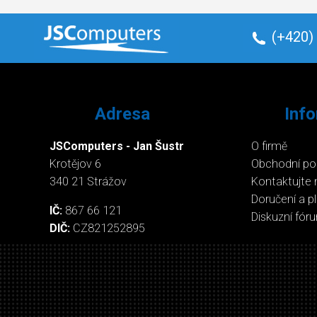
(+420)
Adresa
Inf
JSComputers - Jan Šustr
O firmě
Krotějov 6
Obchodní p
340 21 Strážov
Kontaktujte 
Doručení a p
IČ:
867 66 121
Diskuzní fór
DIČ:
CZ821252895