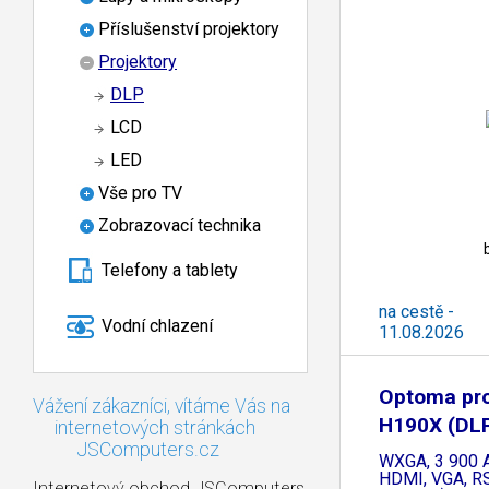
Příslušenství projektory
Projektory
DLP
LCD
LED
Vše pro TV
Zobrazovací technika
Telefony a tablety
na cestě -
Vodní chlazení
11.08.2026
Optoma pro
Vážení zákazníci, vítáme Vás na
H190X (DLP
internetových stránkách
JSComputers.cz
WXGA, 3 900 A
HDMI, VGA, R
Internetový obchod JSComputers