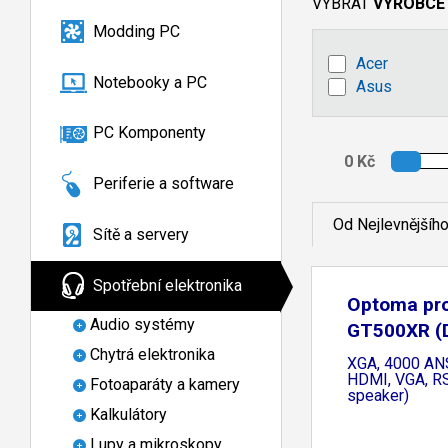
VYBRAT
VÝROBCE
Modding PC
Acer
Notebooky a PC
Asus
PC Komponenty
Periferie a software
Od Nejlevnějšíh
Sítě a servery
Spotřební elektronika
Optoma pro
Audio systémy
GT500XR (
3D,
Chytrá elektronika
XGA, 4000 ANS
HDMI, VGA, R
Fotoaparáty a kamery
speaker)
Kalkulátory
Lupy a mikroskopy