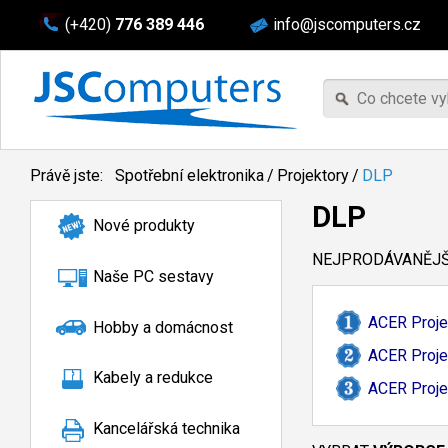
(+420)
776 389 446
info@jscomputers.cz
Právě jste:
Spotřební elektronika
/
Projektory
/
DLP
DLP
Nové produkty
NEJPRODÁVANĚJŠÍ
Naše PC sestavy
ACER Proje
Hobby a domácnost
ACER Proje
Kabely a redukce
ACER Proje
Kancelářská technika