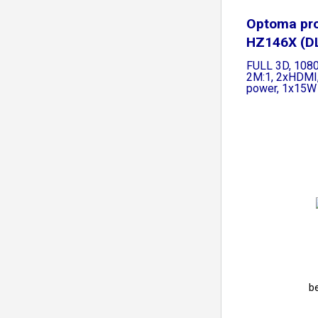
Optoma pro
HZ146X (DLP
FULL 3D, 1080
2M:1, 2xHDMI
power, 1x15W
b