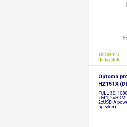
b
skladem u
dodavatele
Optoma pro
HZ151X (DL
FULL 3D, 1080
2M:1, 2xHDMI
2xUSB-A powe
speaker)