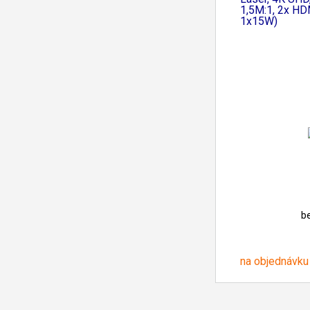
1,5M:1, 2x HD
1x15W)
b
na objednávku