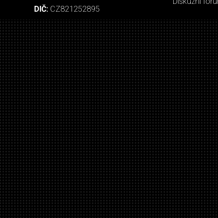
Diskuzní fór
DIČ:
CZ821252895