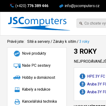
(+420)
776 389 446
info@jscomputers.cz
Právě jste:
Sítě a servery
/
Záruky k sítím
/
3 roky
3 ROKY
Nové produkty
NEJPRODÁVANĚJŠÍ
Naše PC sestavy
HPE 3Y FC
Hobby a domácnost
Aruba 3Y 
Kabely a redukce
Aruba 3Y 
Kancelářská technika