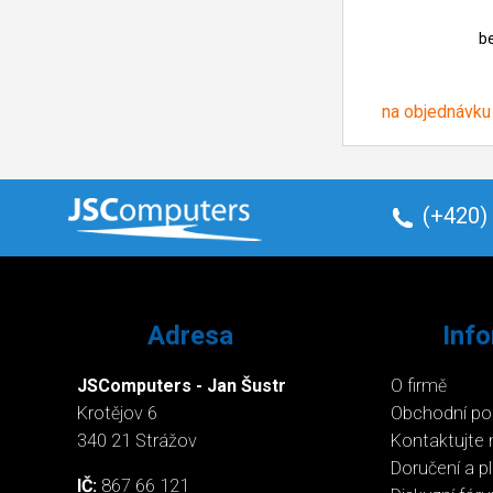
b
na objednávku
(+420)
Adresa
Inf
JSComputers - Jan Šustr
O firmě
Krotějov 6
Obchodní p
340 21 Strážov
Kontaktujte 
Doručení a p
IČ:
867 66 121