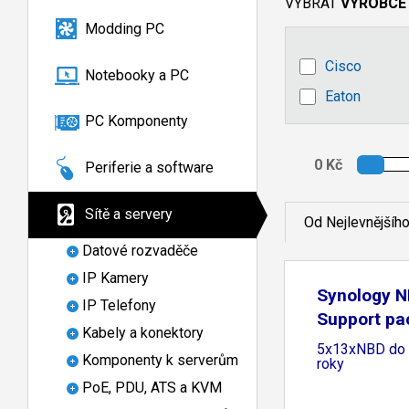
VYBRAT
VÝROBCE
Modding PC
Cisco
Notebooky a PC
Eaton
PC Komponenty
Periferie a software
Sítě a servery
Od Nejlevnějšíh
Datové rozvaděče
IP Kamery
Synology N
IP Telefony
Support pa
Kabely a konektory
5x13xNBD do 
Komponenty k serverům
roky
PoE, PDU, ATS a KVM