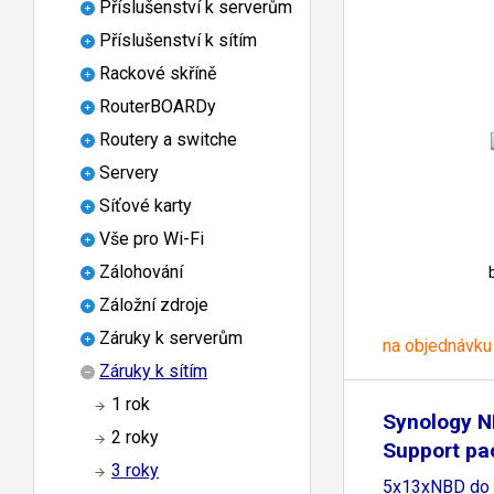
Příslušenství k serverům
Příslušenství k sítím
Rackové skříně
RouterBOARDy
Routery a switche
Servery
Síťové karty
Vše pro Wi-Fi
Zálohování
Záložní zdroje
Záruky k serverům
na objednávku
Záruky k sítím
1 rok
Synology N
2 roky
Support pa
3 roky
5x13xNBD do 