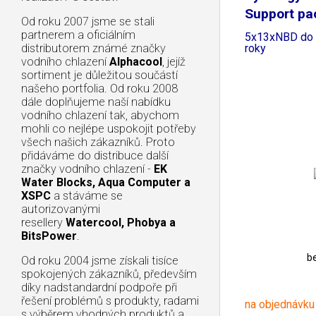
Support pa
Od roku 2007 jsme se stali
partnerem a oficiálním
5x13xNBD do 
roky
distributorem známé značky
vodního chlazení
Alphacool
, jejíž
sortiment je důležitou součástí
našeho portfolia. Od roku 2008
dále doplňujeme naší nabídku
vodního chlazení tak, abychom
mohli co nejlépe uspokojit potřeby
všech našich zákazníků. Proto
přidáváme do distribuce další
značky vodního chlazení -
EK
Water Blocks, Aqua Computer a
XSPC
a stáváme se
autorizovanými
resellery
Watercool, Phobya a
BitsPower
.
b
Od roku 2004 jsme získali tisíce
spokojených zákazníků, především
díky nadstandardní podpoře při
řešení problémů s produkty, radami
na objednávku
s výběrem vhodných produktů a