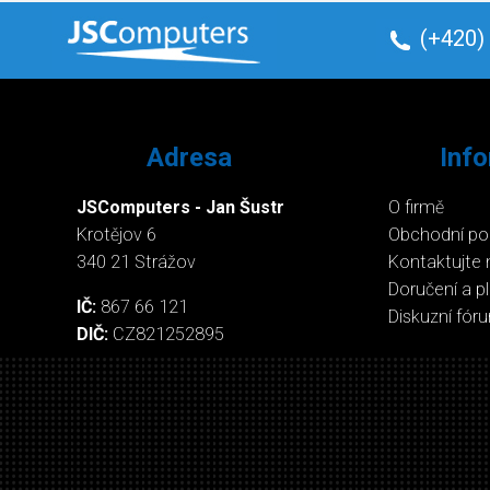
(+420)
Adresa
Inf
JSComputers - Jan Šustr
O firmě
Krotějov 6
Obchodní p
340 21 Strážov
Kontaktujte 
Doručení a p
IČ:
867 66 121
Diskuzní fór
DIČ:
CZ821252895