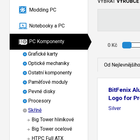
VYBRAT
VÝROBCE
Modding PC
Notebooky a PC
PC Komponenty
Grafické karty
Optické mechaniky
Od Nejlevnějšíh
Ostatní komponenty
Paměťové moduly
BitFenix A
Pevné disky
Logo for Pr
Procesory
Silver
Skříně
Big Tower hliníkové
Big Tower ocelové
HTPC Full ATX