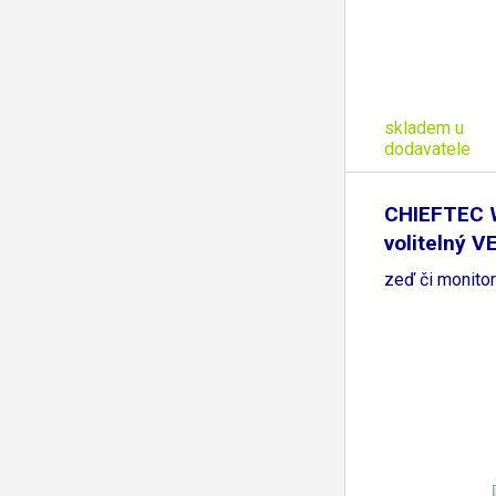
skladem u
dodavatele
CHIEFTEC 
volitelný V
zeď či monito