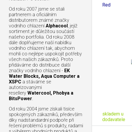
Red
Od roku 2007 jsme se stali
partnerem a oficiálním
distributorem známé značky
vodního chlazení
Alphacool
, jejíž
sortiment je důležitou součástí
našeho portfolia. Od roku 2008
dále doplňujeme naší nabídku
vodního chlazení tak, abychom
mohli co nejlépe uspokojit potřeby
všech našich zákazníků. Proto
přidáváme do distribuce další
značky vodního chlazení -
EK
Water Blocks, Aqua Computer a
XSPC
a stáváme se
autorizovanými
resellery
Watercool, Phobya a
BitsPower
.
Od roku 2004 jsme získali tisíce
skladem u
spokojených zákazníků, především
dodavatele
díky nadstandardní podpoře při
řešení problémů s produkty, radami
s výběrem vhodných produktů a