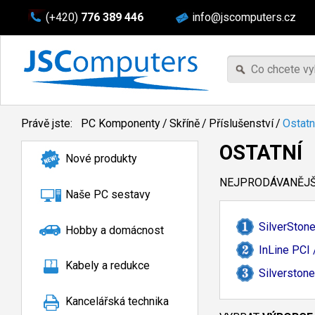
(+420)
776 389 446
info@jscomputers.cz
Právě jste:
PC Komponenty
/
Skříně
/
Příslušenství
/
Ostatn
OSTATNÍ
Nové produkty
NEJPRODÁVANĚJŠÍ
Naše PC sestavy
SilverSton
Hobby a domácnost
InLine PCI 
Kabely a redukce
Silverston
Kancelářská technika