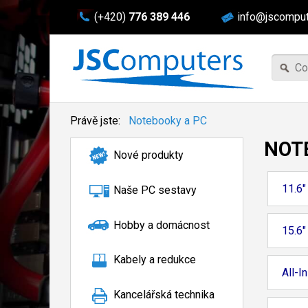
(+420)
776 389 446
info@jscomput
Právě jste:
Notebooky a PC
NOT
Nové produkty
11.6"
Naše PC sestavy
Hobby a domácnost
15.6"
Kabely a redukce
All-I
Kancelářská technika