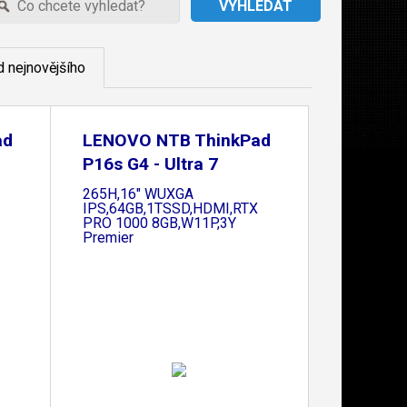
 nejnovějšího
ad
LENOVO NTB ThinkPad
P16s G4 - Ultra 7
265H,16" WUXGA
IPS,64GB,1TSSD,HDMI,RTX
PRO 1000 8GB,W11P,3Y
Premier