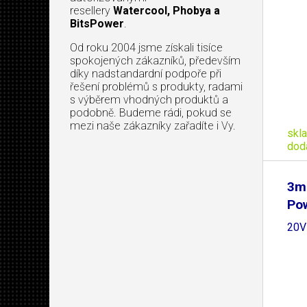
resellery
Watercool, Phobya a
BitsPower
.
Od roku 2004 jsme získali tisíce
spokojených zákazníků, především
díky nadstandardní podpoře při
řešení problémů s produkty, radami
s výběrem vhodných produktů a
podobně. Budeme rádi, pokud se
mezi naše zákazníky zařadíte i Vy.
skl
dod
3m
Pow
20V