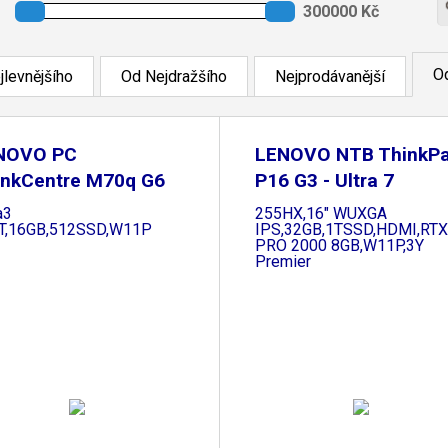
Od
jlevnějšího
Od Nejdražšího
Nejprodávanější
NOVO PC
LENOVO NTB ThinkP
inkCentre M70q G6
P16 G3 - Ultra 7
y -
a3
255HX,16" WUXGA
T,16GB,512SSD,W11P
IPS,32GB,1TSSD,HDMI,RTX
PRO 2000 8GB,W11P,3Y
Premier