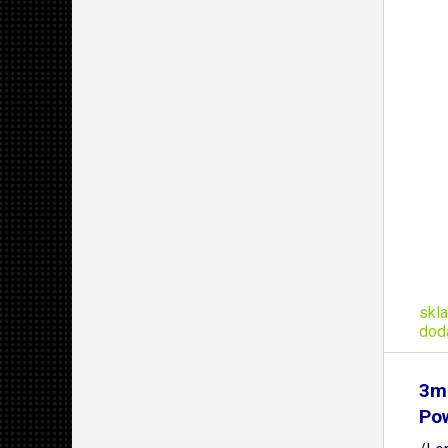
skl
dod
3m
Pow