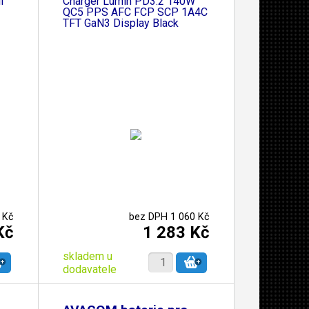
l
Charger Lumin PD3.2 140W
QC5 PPS AFC FCP SCP 1A4C
TFT GaN3 Display Black
 Kč
bez DPH 1 060 Kč
Kč
1 283 Kč
skladem u
dodavatele