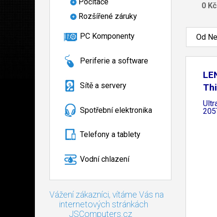
Počítače
Rozšířené záruky
PC Komponenty
Od Ne
Periferie a software
LE
Sítě a servery
Th
Tin
Ultr
Spotřební elektronika
205
Telefony a tablety
Vodní chlazení
Vážení zákazníci, vítáme Vás na
internetových stránkách
JSComputers.cz