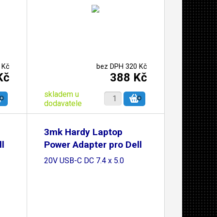
 Kč
bez DPH 320 Kč
Kč
388 Kč
skladem u
dodavatele
3mk Hardy Laptop
l
Power Adapter pro Dell
20V USB-C DC 7.4 x 5.0