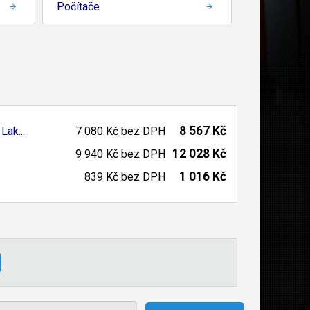
Počítače
8 567 Kč
Lak...
7 080 Kč
bez DPH
12 028 Kč
9 940 Kč
bez DPH
1 016 Kč
839 Kč
bez DPH