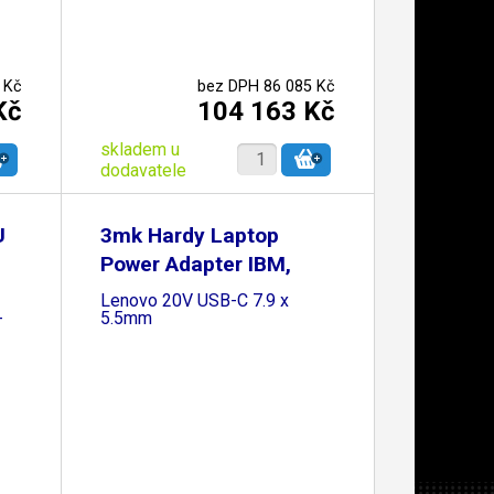
 Kč
bez DPH 86 085 Kč
Kč
104 163 Kč
skladem u
dodavatele
U
3mk Hardy Laptop
Power Adapter IBM,
Lenovo 20V USB-C 7.9 x
-
5.5mm