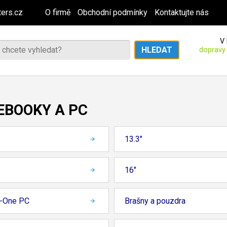
ers.cz
O firmě
Obchodní podmínky
Kontaktujte nás
V 
dopravy
EBOOKY A PC
13.3"
16"
n-One PC
Brašny a pouzdra