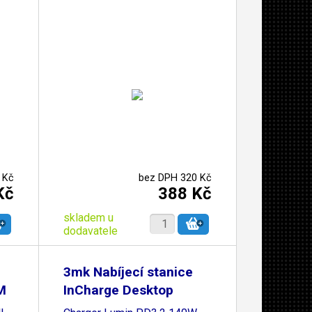
 Kč
bez DPH 320 Kč
Kč
388 Kč
skladem u
dodavatele
3mk Nabíjecí stanice
M
InCharge Desktop