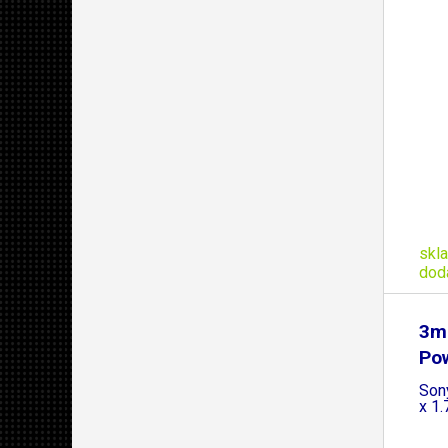
skl
dod
3m
Pow
Son
x 1