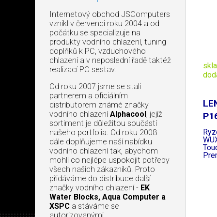
Internetový obchod JSComputers
vznikl v červenci roku 2004 a od
počátku se specializuje na
produkty vodního chlazení, tuning
doplňků k PC, vzduchového
chlazení a v neposlední řadě taktéž
skl
realizací PC sestav.
dod
Od roku 2007 jsme se stali
partnerem a oficiálním
LE
distributorem známé značky
vodního chlazení
Alphacool
, jejíž
P1
sortiment je důležitou součástí
Ryz
našeho portfolia. Od roku 2008
WU
dále doplňujeme naší nabídku
Tou
vodního chlazení tak, abychom
Pre
mohli co nejlépe uspokojit potřeby
všech našich zákazníků. Proto
přidáváme do distribuce další
značky vodního chlazení -
EK
Water Blocks, Aqua Computer a
XSPC
a stáváme se
autorizovanými