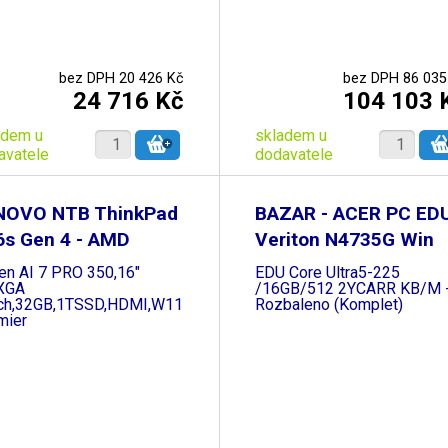
bez DPH 20 426 Kč
bez DPH 86 035
24 716 Kč
104 103 
adem u
skladem u
avatele
dodavatele
NOVO NTB ThinkPad
BAZAR - ACER PC ED
6s Gen 4 - AMD
Veriton N4735G Win
en AI 7 PRO 350,16"
EDU Core Ultra5-225
XGA
/16GB/512 2YCARR KB/M 
ch,32GB,1TSSD,HDMI,W11P,3Y
Rozbaleno (Komplet)
mier