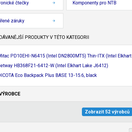
ronické čtečky
Komponenty pro NTB
řené záruky
ÁVANĚJŠÍ PRODUKTY V TÉTO KATEGORII
Mitac PD10EHI-
N6415 (Intel DN2800MT5) Thin-
ITX (Intel Elkhart 
Jetway HB368F21-
6412-
W (Intel Elkhart Lake J6412)
ICOTA Eco Backpack Plus BASE 13-
15.
6, black
VÝROBCE