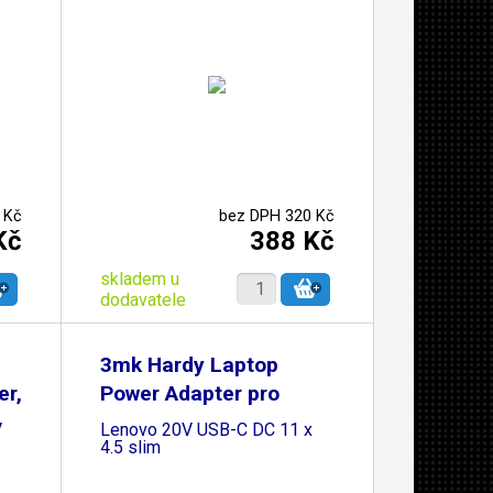
 Kč
bez DPH 320 Kč
Kč
388 Kč
skladem u
dodavatele
3mk Hardy Laptop
er,
Power Adapter pro
V
Lenovo 20V USB-C DC 11 x
4.5 slim