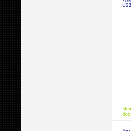
/Le
USB
skl
dod