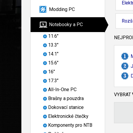
Elekt
Modding PC
Rozší
Notebooky a PC
11.6"
NEJPROD
13.3"
14.1"
15.6"
16"
D
17.3"
All-In-One PC
VYBRAT
Brašny a pouzdra
Dokovací stanice
Elektronické čtečky
Komponenty pro NTB