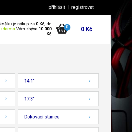
přihlásit
|
registrovat
košíku je nákup za
0 Kč
, do
0
0 Kč
 zdarma
Vám zbýva
10 000
Kč
14.1"
17.3"
Dokovací stanice