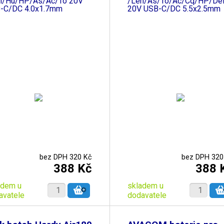
n/Hu/HP/As/Ac/To 20V
/Len/As/To/Ac/Cq/HP/Del
-C/DC 4.0x1.7mm
20V USB-C/DC 5.5x2.5mm
bez DPH 320 Kč
bez DPH 320
388 Kč
388 
adem u
skladem u
avatele
dodavatele