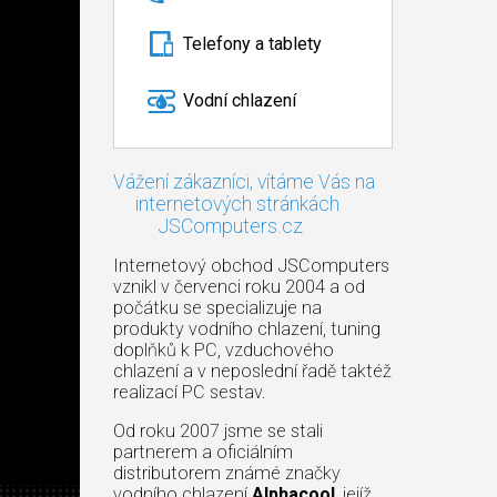
Telefony a tablety
Vodní chlazení
Vážení zákazníci, vítáme Vás na
internetových stránkách
JSComputers.cz
Internetový obchod JSComputers
vznikl v červenci roku 2004 a od
počátku se specializuje na
produkty vodního chlazení, tuning
doplňků k PC, vzduchového
chlazení a v neposlední řadě taktéž
realizací PC sestav.
Od roku 2007 jsme se stali
partnerem a oficiálním
distributorem známé značky
vodního chlazení
Alphacool
, jejíž