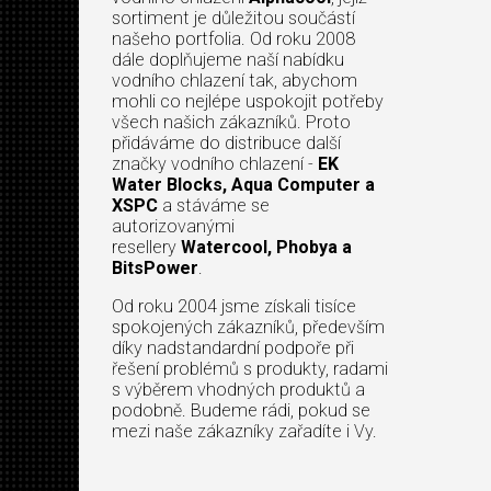
sortiment je důležitou součástí
našeho portfolia. Od roku 2008
dále doplňujeme naší nabídku
vodního chlazení tak, abychom
mohli co nejlépe uspokojit potřeby
všech našich zákazníků. Proto
přidáváme do distribuce další
značky vodního chlazení -
EK
Water Blocks, Aqua Computer a
XSPC
a stáváme se
autorizovanými
resellery
Watercool, Phobya a
BitsPower
.
Od roku 2004 jsme získali tisíce
spokojených zákazníků, především
díky nadstandardní podpoře při
řešení problémů s produkty, radami
s výběrem vhodných produktů a
podobně. Budeme rádi, pokud se
mezi naše zákazníky zařadíte i Vy.