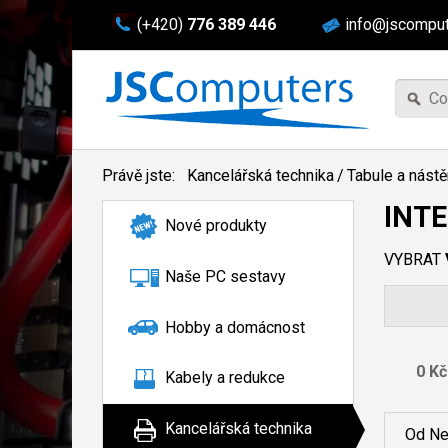
(+420)
776 389 446
info@jscomput
Právě jste:
Kancelářská technika
/
Tabule a nást
INT
Nové produkty
VYBRAT
Naše PC sestavy
Hobby a domácnost
Kabely a redukce
Kancelářská technika
Od Ne