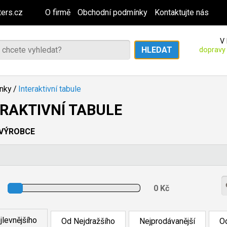
ers.cz
O firmě
Obchodní podmínky
Kontaktujte nás
V 
dopravy
ěnky
/
Interaktivní tabule
ERAKTIVNÍ TABULE
VÝROBCE
jlevnějšího
Od Nejdražšího
Nejprodávanější
Od