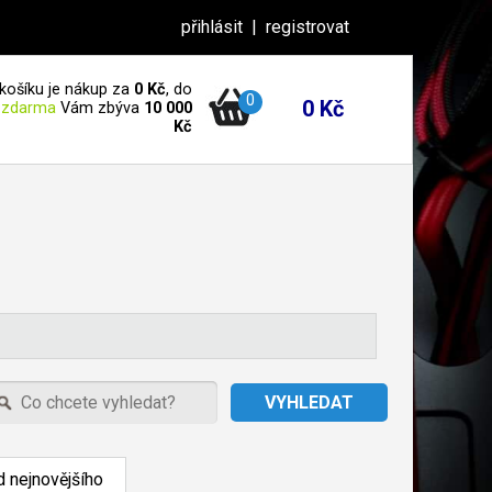
přihlásit
|
registrovat
košíku je nákup za
0 Kč
, do
0
0 Kč
 zdarma
Vám zbýva
10 000
Kč
 nejnovějšího