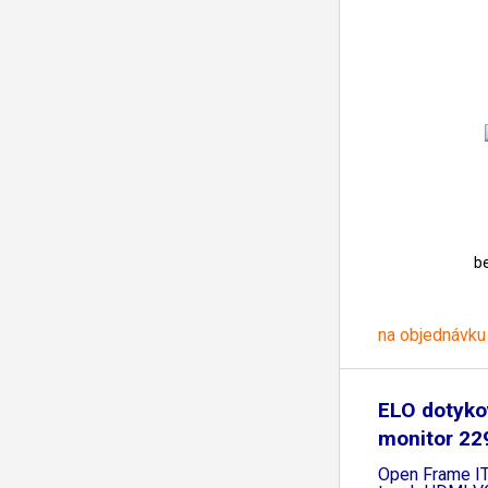
b
na objednávku
ELO dotyko
monitor 22
LED
Open Frame IT