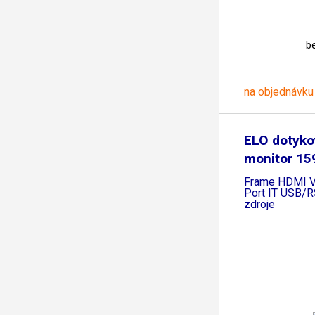
b
na objednávku
ELO dotyko
monitor 15
Open
Frame HDMI V
Port IT USB/
zdroje