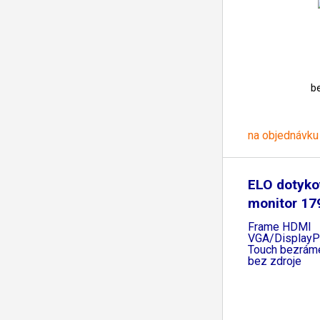
b
na objednávku
ELO dotyko
monitor 17
Open
Frame HDMI
VGA/DisplayP
Touch bezrám
bez zdroje