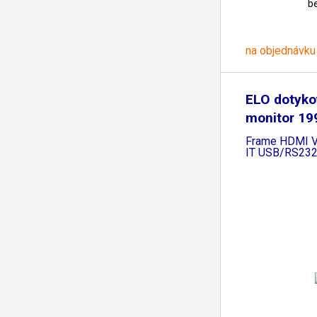
b
na objednávku
ELO dotyko
monitor 19
Open
Frame HDMI V
IT USB/RS232