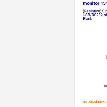
monitor 15
AT
(Resistive) Si
USB/RS232 r
Black
b
na objednávku