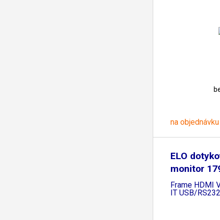
b
na objednávku
ELO dotyko
monitor 17
Open
Frame HDMI V
IT USB/RS232