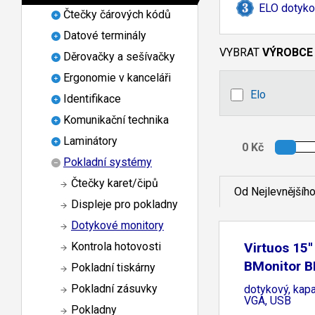
ELO dotyko
Čtečky čárových kódů
Datové terminály
VYBRAT
VÝROBCE
Děrovačky a sešívačky
Ergonomie v kanceláři
Elo
Identifikace
Komunikační technika
Laminátory
Pokladní systémy
Čtečky karet/čipů
Od Nejlevnějšíh
Displeje pro pokladny
Dotykové monitory
Virtuos 15'
Kontrola hotovosti
BMonitor B
Pokladní tiskárny
Pokladní zásuvky
dotykový, kapa
VGA, USB
Pokladny