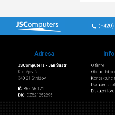
(+420)
Adresa
Inf
JSComputers - Jan Šustr
O firmě
Krotějov 6
Obchodní p
340 21 Strážov
Kontaktujte 
Doručení a p
IČ:
867 66 121
Diskuzní fór
DIČ:
CZ821252895