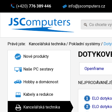
(+420)
776 389 446
info@jscomputers.cz
Právě jste:
Kancelářská technika
/
Pokladní systémy
/
Doty
DOTYKOV
Nové produkty
Openframe
Naše PC sestavy
Hobby a domácnost
NEJPRODÁVANĚJŠÍ
Kabely a redukce
ELO dotyko
ELO dotyko
Kancelářská technika