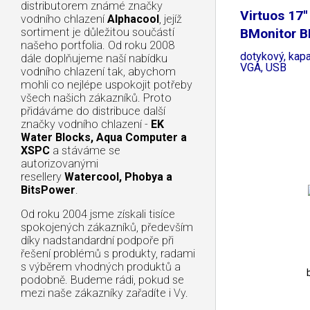
distributorem známé značky
Virtuos 17'
vodního chlazení
Alphacool
, jejíž
sortiment je důležitou součástí
BMonitor B
našeho portfolia. Od roku 2008
dotykový, kapa
dále doplňujeme naší nabídku
VGA, USB
vodního chlazení tak, abychom
mohli co nejlépe uspokojit potřeby
všech našich zákazníků. Proto
přidáváme do distribuce další
značky vodního chlazení -
EK
Water Blocks, Aqua Computer a
XSPC
a stáváme se
autorizovanými
resellery
Watercool, Phobya a
BitsPower
.
Od roku 2004 jsme získali tisíce
spokojených zákazníků, především
díky nadstandardní podpoře při
řešení problémů s produkty, radami
s výběrem vhodných produktů a
podobně. Budeme rádi, pokud se
mezi naše zákazníky zařadíte i Vy.