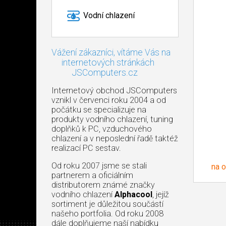
Vodní chlazení
Vážení zákazníci, vítáme Vás na
internetových stránkách
JSComputers.cz
Internetový obchod JSComputers
vznikl v červenci roku 2004 a od
počátku se specializuje na
produkty vodního chlazení, tuning
doplňků k PC, vzduchového
chlazení a v neposlední řadě taktéž
realizací PC sestav.
Od roku 2007 jsme se stali
na 
partnerem a oficiálním
distributorem známé značky
vodního chlazení
Alphacool
, jejíž
sortiment je důležitou součástí
našeho portfolia. Od roku 2008
dále doplňujeme naší nabídku