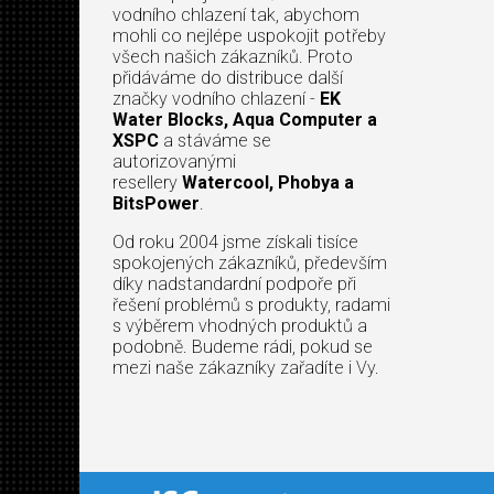
vodního chlazení tak, abychom
mohli co nejlépe uspokojit potřeby
všech našich zákazníků. Proto
přidáváme do distribuce další
značky vodního chlazení -
EK
Water Blocks, Aqua Computer a
XSPC
a stáváme se
autorizovanými
resellery
Watercool, Phobya a
BitsPower
.
Od roku 2004 jsme získali tisíce
spokojených zákazníků, především
díky nadstandardní podpoře při
řešení problémů s produkty, radami
s výběrem vhodných produktů a
podobně. Budeme rádi, pokud se
mezi naše zákazníky zařadíte i Vy.