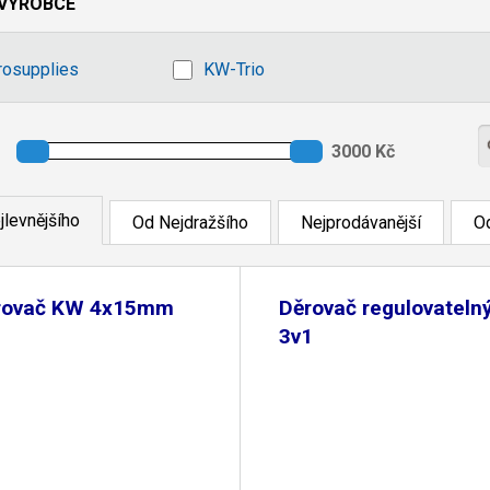
VÝROBCE
rosupplies
KW-Trio
jlevnějšího
Od Nejdražšího
Nejprodávanější
Od
rovač KW 4x15mm
Děrovač regulovateln
3v1