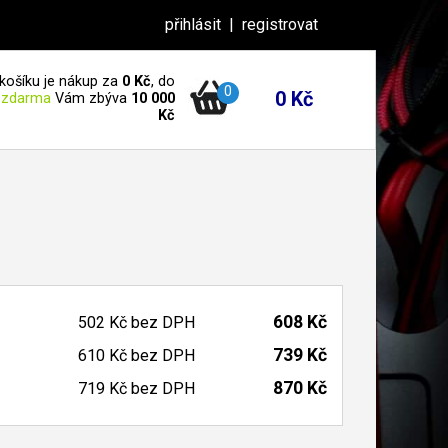
přihlásit
|
registrovat
košíku je nákup za
0 Kč
, do
0
0 Kč
 zdarma
Vám zbýva
10 000
Kč
608 Kč
502 Kč
bez DPH
739 Kč
610 Kč
bez DPH
870 Kč
719 Kč
bez DPH