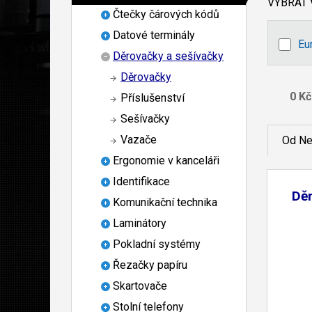
VYBRAT
Čtečky čárových kódů
Datové terminály
Eu
Děrovačky a sešívačky
Děrovačky
Příslušenství
Sešívačky
Vazače
Od Ne
Ergonomie v kanceláři
Identifikace
Dě
Komunikační technika
Laminátory
Pokladní systémy
Řezačky papíru
Skartovače
Stolní telefony