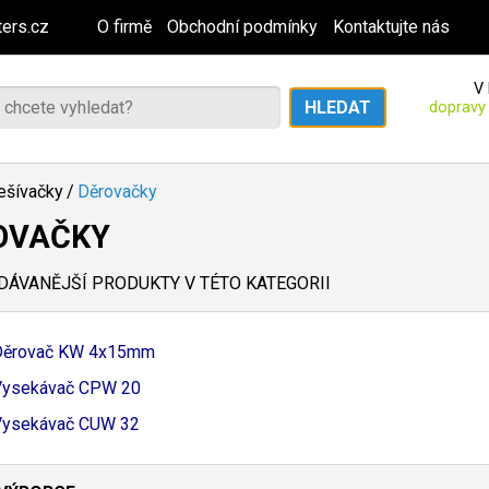
ers.cz
O firmě
Obchodní podmínky
Kontaktujte nás
V 
dopravy
ešívačky
/
Děrovačky
OVAČKY
ÁVANĚJŠÍ PRODUKTY V TÉTO KATEGORII
Děrovač KW 4x15mm
Vysekávač CPW 20
Vysekávač CUW 32