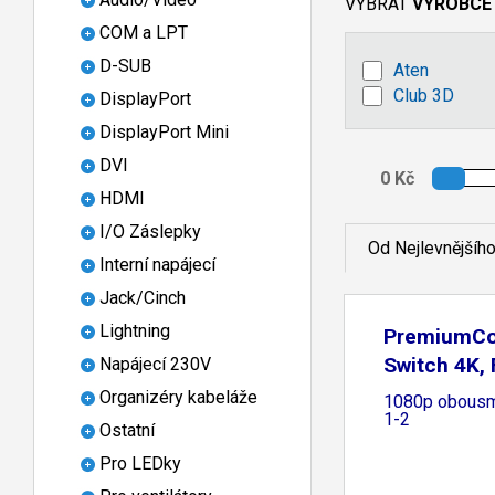
VYBRAT
VÝROBCE
COM a LPT
D-SUB
Aten
Club 3D
DisplayPort
DisplayPort Mini
DVI
HDMI
I/O Záslepky
Od Nejlevnějšíh
Interní napájecí
Jack/Cinch
Lightning
PremiumCo
Switch 4K,
Napájecí 230V
Organizéry kabeláže
1080p obousm
1-2
Ostatní
Pro LEDky