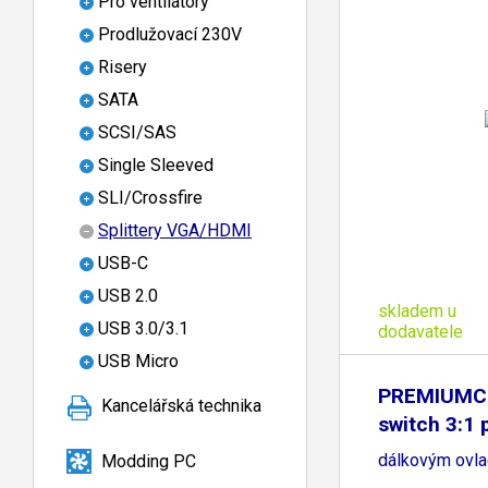
Pro ventilátory
Prodlužovací 230V
Risery
SATA
SCSI/SAS
Single Sleeved
SLI/Crossfire
Splittery VGA/HDMI
USB-C
USB 2.0
skladem u
USB 3.0/3.1
dodavatele
USB Micro
PREMIUMC
Kancelářská technika
switch 3:1 
dálkovým ovl
Modding PC