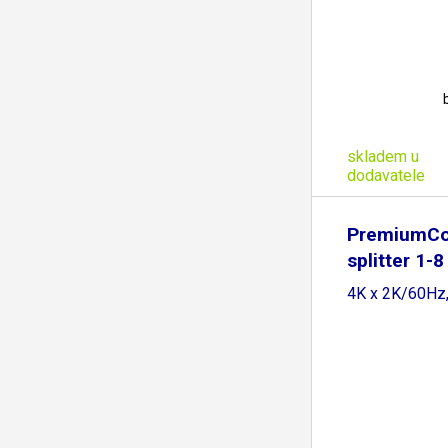
skladem u
dodavatele
PremiumCo
splitter 1-8
4K x 2K/60Hz