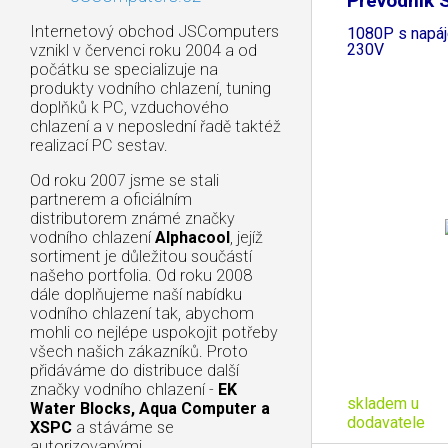
Převodník 
HDMI
Internetový obchod JSComputers
1080P s napá
230V
vznikl v červenci roku 2004 a od
počátku se specializuje na
produkty vodního chlazení, tuning
doplňků k PC, vzduchového
chlazení a v neposlední řadě taktéž
realizací PC sestav.
Od roku 2007 jsme se stali
partnerem a oficiálním
distributorem známé značky
vodního chlazení
Alphacool
, jejíž
sortiment je důležitou součástí
našeho portfolia. Od roku 2008
dále doplňujeme naší nabídku
vodního chlazení tak, abychom
mohli co nejlépe uspokojit potřeby
všech našich zákazníků. Proto
přidáváme do distribuce další
značky vodního chlazení -
EK
skladem u
Water Blocks, Aqua Computer a
dodavatele
XSPC
a stáváme se
autorizovanými