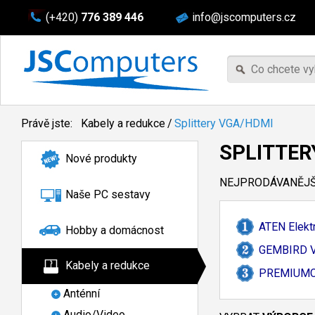
(+420)
776 389 446
info@jscomputers.cz
Právě jste:
Kabely a redukce
/
Splittery VGA/HDMI
SPLITTER
Nové produkty
NEJPRODÁVANĚJŠÍ
Naše PC sestavy
ATEN Elekt
Hobby a domácnost
GEMBIRD VG
Kabely a redukce
PREMIUMCO
Anténní
Audio/Video