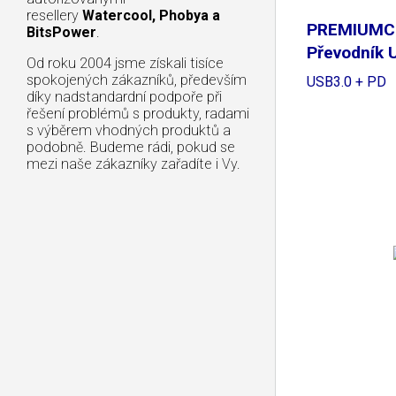
resellery
Watercool, Phobya a
PREMIUM
BitsPower
.
Převodník 
Od roku 2004 jsme získali tisíce
VGA +
spokojených zákazníků, především
USB3.0 + PD
díky nadstandardní podpoře při
řešení problémů s produkty, radami
s výběrem vhodných produktů a
podobně. Budeme rádi, pokud se
mezi naše zákazníky zařadíte i Vy.