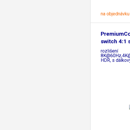
na objednávku
PremiumCo
switch 4:1
rozlišení
8K@60Hz,4K@
HDR, s dálko