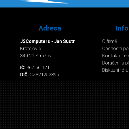
Adresa
Inf
JSComputers - Jan Šustr
O firmě
Krotějov 6
Obchodní p
340 21 Strážov
Kontaktujte 
Doručení a p
IČ:
867 66 121
Diskuzní fór
DIČ:
CZ821252895