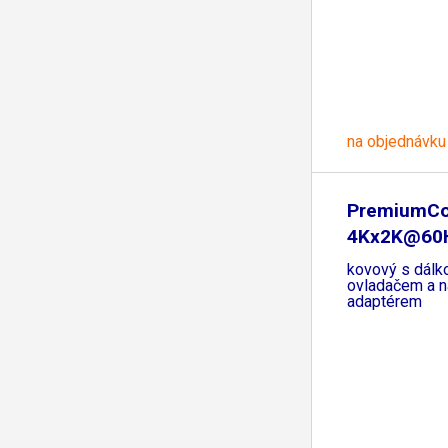
na objednávku
PremiumCo
4Kx2K@60
switch 5:1
kovový s dál
ovladačem a n
adaptérem