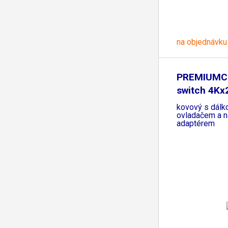
na objednávku
PREMIUMC
switch 4K
3:1
kovový s dál
ovladačem a n
adaptérem