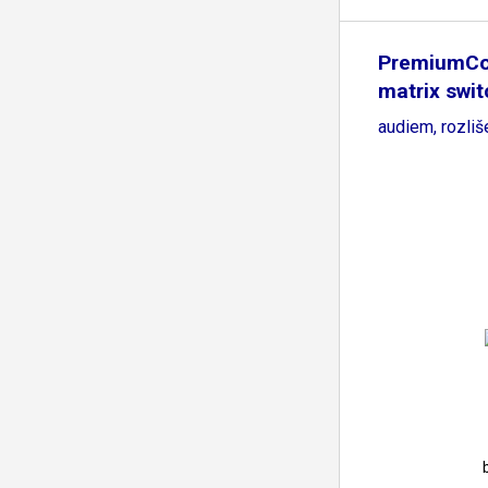
PremiumCo
matrix swit
audiem, rozli