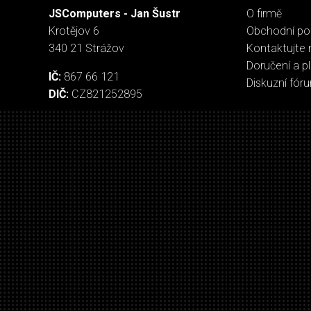
JSComputers - Jan Šustr
O firmě
Krotějov 6
Obchodní p
340 21 Strážov
Kontaktujte 
Doručení a p
IČ:
867 66 121
Diskuzní fór
DIČ:
CZ821252895