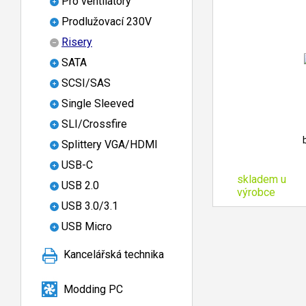
Pro ventilátory
Prodlužovací 230V
Risery
SATA
SCSI/SAS
Single Sleeved
SLI/Crossfire
Splittery VGA/HDMI
USB-C
skladem u
USB 2.0
výrobce
USB 3.0/3.1
USB Micro
Kancelářská technika
Modding PC