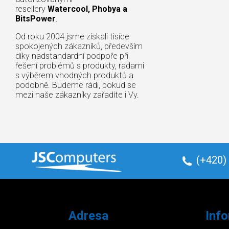
resellery
Watercool, Phobya a
BitsPower
.
Od roku 2004 jsme získali tisíce
spokojených zákazníků, především
díky nadstandardní podpoře při
řešení problémů s produkty, radami
s výběrem vhodných produktů a
podobně. Budeme rádi, pokud se
mezi naše zákazníky zařadíte i Vy.
(+420)
Adresa
Inf