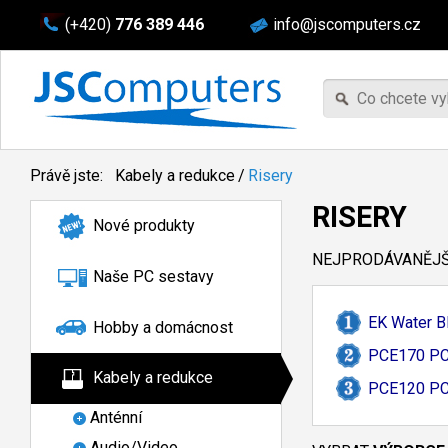
(+420)
776 389 446
info@jscomputers.cz
Právě jste:
Kabely a redukce
/
Risery
RISERY
Nové produkty
NEJPRODÁVANĚJŠÍ
Naše PC sestavy
EK Water B
Hobby a domácnost
PCE170 PC
Kabely a redukce
PCE120 PC
Anténní
Audio/Video