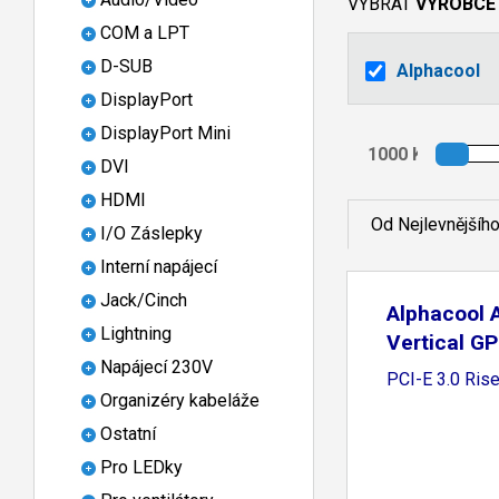
VYBRAT
VÝROBCE
COM a LPT
D-SUB
Alphacool
DisplayPort
DisplayPort Mini
DVI
HDMI
Od Nejlevnějšíh
I/O Záslepky
Interní napájecí
Jack/Cinch
Alphacool 
Lightning
Vertical G
Napájecí 230V
with
PCI-E 3.0 Rise
Organizéry kabeláže
Ostatní
Pro LEDky