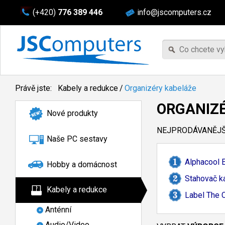
(+420)
776 389 446
info@jscomputers.cz
Právě jste:
Kabely a redukce
/
Organizéry kabeláže
ORGANIZÉ
Nové produkty
NEJPRODÁVANĚJŠÍ
Naše PC sestavy
Alphacool 
Hobby a domácnost
Stahovač k
Kabely a redukce
Label The 
Anténní
Audio/Video