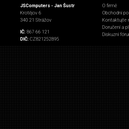
JSComputers - Jan Šustr
O firmě
Krotějov 6
Obchodní p
340 21 Strážov
Kontaktujte 
Doručení a p
IČ:
867 66 121
Diskuzní fór
DIČ:
CZ821252895