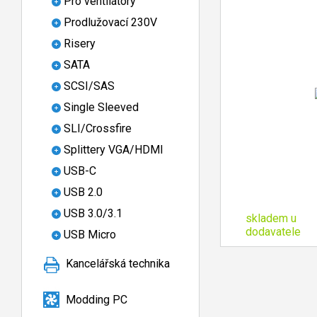
Pro ventilátory
Prodlužovací 230V
Risery
SATA
SCSI/SAS
Single Sleeved
SLI/Crossfire
Splittery VGA/HDMI
USB-C
USB 2.0
USB 3.0/3.1
skladem u
dodavatele
USB Micro
Kancelářská technika
Modding PC