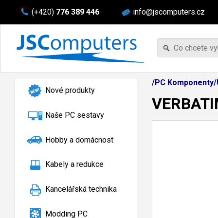
(+420)
776 389 446
info@jscomputers.cz
/PC Komponenty/Ú
Nové produkty
VERBATIM
Naše PC sestavy
Hobby a domácnost
Kabely a redukce
Kancelářská technika
Modding PC