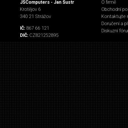
JSComputers - Jan Šustr
O firmě
Krotějov 6
Obchodní p
340 21 Strážov
Kontaktujte 
Doručení a p
IČ:
867 66 121
Diskuzní fór
DIČ:
CZ821252895