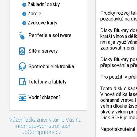
Základní desky
Prudký rozvoj te
Zdroje
požadavků na dis
Zvukové karty
Disky Blu-ray dos
Periferie a software
kratší vlnová dél
nm a je využíván
zapisovat menší s
Sítě a servery
Disky Blu-ray pos
přepisování a př
Spotřební elektronika
Pro použití v pře
Telefony a tablety
Tento disk s kapa
Vlnová délka las
Vodní chlazení
ochranná vrstva 
velmi dlouhá živo
skvělý výkon při 
Disk BD-R je mož
Vážení zákazníci, vítáme Vás na
internetových stránkách
Nepotisknutelné
JSComputers.cz