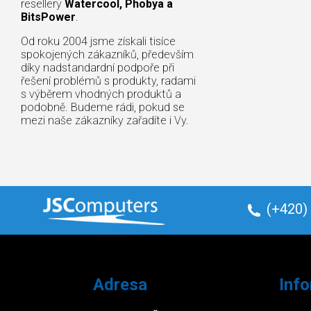
resellery
Watercool, Phobya a
BitsPower
.
Od roku 2004 jsme získali tisíce
spokojených zákazníků, především
díky nadstandardní podpoře při
řešení problémů s produkty, radami
s výběrem vhodných produktů a
podobně. Budeme rádi, pokud se
mezi naše zákazníky zařadíte i Vy.
(+420)
Adresa
Inf