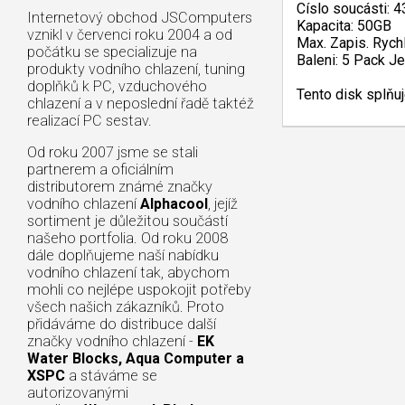
Císlo soucásti: 
Internetový obchod JSComputers
Kapacita: 50GB
vznikl v červenci roku 2004 a od
Max. Zapis. Rych
počátku se specializuje na
Baleni: 5 Pack J
produkty vodního chlazení, tuning
doplňků k PC, vzduchového
Tento disk splňuj
chlazení a v neposlední řadě taktéž
realizací PC sestav.
Od roku 2007 jsme se stali
partnerem a oficiálním
distributorem známé značky
vodního chlazení
Alphacool
, jejíž
sortiment je důležitou součástí
našeho portfolia. Od roku 2008
dále doplňujeme naší nabídku
vodního chlazení tak, abychom
mohli co nejlépe uspokojit potřeby
všech našich zákazníků. Proto
přidáváme do distribuce další
značky vodního chlazení -
EK
Water Blocks, Aqua Computer a
XSPC
a stáváme se
autorizovanými