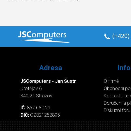
(+420)
Adresa
Inf
JSComputers - Jan Šustr
O firmě
Krotějov 6
Obchodní p
340 21 Strážov
Kontaktujte 
Doručení a p
IČ:
867 66 121
Diskuzní fór
DIČ:
CZ821252895