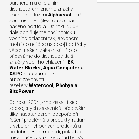
partnerem a oficiálním
distributorem známé značky
vodního chlazení
Alphacool
, jejíž
sortiment je důležitou součástí
našeho portfolia. Od roku 2008
dále doplňujeme naší nabídku
vodního chlazení tak, abychom
mohli co nejlépe uspokojit potřeby
všech našich zákazníků. Proto
přidáváme do distribuce další
značky vodního chlazení -
EK
Water Blocks, Aqua Computer a
XSPC
a stáváme se
autorizovanými
resellery
Watercool, Phobya a
BitsPower
.
Od roku 2004 jsme získali tisíce
spokojených zákazníků, především
díky nadstandardní podpoře při
řešení problémů s produkty, radami
s výběrem vhodných produktů a
podobně. Budeme rádi, pokud se
mezi naše zákazníky zařadíte i Vy.