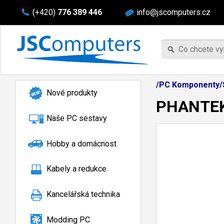
(+420)
776 389 446
info@jscomputers.cz
/PC Komponenty/S
Nové produkty
PHANTEKS
Naše PC sestavy
Hobby a domácnost
Kabely a redukce
Kancelářská technika
Modding PC