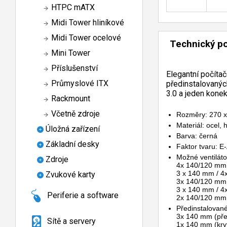
HTPC mATX
Midi Tower hliníkové
Midi Tower ocelové
Technický p
Mini Tower
Příslušenství
Elegantní počítač
Průmyslové ITX
předinstalovanýc
3.0 a jeden konek
Rackmount
Včetně zdroje
Rozměry: 270 x
Materiál: ocel, 
Úložná zařízení
Barva: černá
Základní desky
Faktor tvaru: E
Možné ventiláto
Zdroje
4x 140/120 mm 
3 x 140 mm / 4
Zvukové karty
3x 140/120 mm 
3 x 140 mm / 4
Periferie a software
2x 140/120 mm 
Předinstalované
3x 140 mm (př
Sítě a servery
1x 140 mm (kry