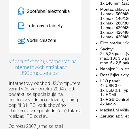
1x 140 mm (zad
Montáž chladiče
Spotřební elektronika
1x max.
560/48
1x max.
140/12
1x max.
280/36
Telefony a tablety
1x max.
420/48
1x max.
420/48
1x max.
420/48
Vodní chlazení
Filtr: přední, v
Šachty:
2x 5,25 palce 
max.
13x 3,5 pa
Vážení zákazníci, vítáme Vás na
max.
6x 2,5 pal
internetových stránkách
Napájení: 1x st
JSComputers.cz
Rozšiřující sloty
I / O panel:
Internetový obchod JSComputers
4x USB 3.0
vznikl v červenci roku 2004 a od
1x USB 3.1 Ty
počátku se specializuje na
1x HDMI
produkty vodního chlazení, tuning
1x RGB Contro
4x Audio
doplňků k PC, vzduchového
Maximální výšk
chlazení a v neposlední řadě taktéž
realizací PC sestav.
Záruka: až 5 let
Od roku 2007 jsme se stali