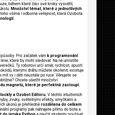
uze, během které žáci své kroky vysvětlí,
 úkolu.
Množství témat, které z jednotlivých
toho všímá i odborná veřejnost, která Ozobota
nologií.
 způsoby. Pro začátek vám
k programování
inie, které by mohl sledovat. Na ně umístíte
ečků. Ty robotovi určí směr, rychlost, spustí
okódů, kterými dráhu můžete okořenit, existuje
 mít vy i děti neustále po ruce. Věnujete se
obtížné? Chcete ušetřit množství
sadu magnetů, které je perfektně zastoupí.
lockly a Ozobot Editoru.
V těchto intuitivních
ohyby, zvuky, světelnými efekty, smyčkami a
ivých úkonů je přehledně
rozdělena do celkem
inální programy pak nahrajete přímo do bota a
t do jazyka Python
a naučit studenty používat