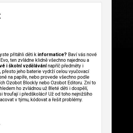
t
ste přitáhli děti k
informatice?
Baví vás nové
vo, ten zvládne klidně všechno najednou a
é i školní vzdělávání
napříč předměty i
 přesto jeho baterie vydrží celou vyučovací
lené na papíře, nebo provede všechno podle
ních Ozobot Blockly nebo Ozobot Editoru. Zní to
hledem ho zvládnou už 8leté děti i dospělí,
si troufají i předškoláci! Už od toho nejnižšího
pracovat v týmu, kódovat a řešit problémy.
e