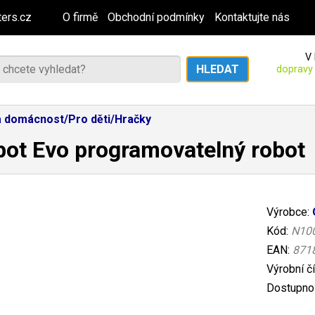
ers.cz
O firmě
Obchodní podmínky
Kontaktujte nás
V 
dopravy
a domácnost/Pro děti/Hračky
ot Evo programovatelný robot
Výrobce:
Kód:
N10
EAN:
871
Výrobní č
Dostupnos