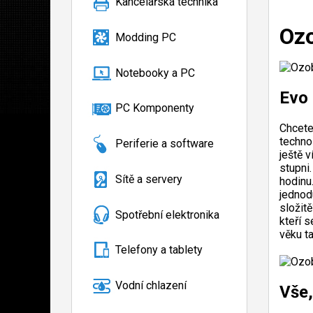
Kancelářská technika
Ozo
Modding PC
Notebooky a PC
Evo 
PC Komponenty
Chcete
techno
Periferie a software
ještě 
stupni
Sítě a servery
hodinu
jednod
složit
Spotřební elektronika
kteří s
věku ta
Telefony a tablety
Vodní chlazení
Vše,