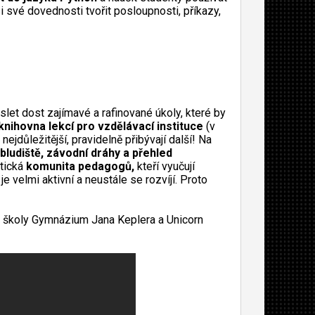
si své dovednosti tvořit posloupnosti, příkazy,
slet dost zajímavé a rafinované úkoly, které by
 knihovna lekcí pro vzdělávací instituce
(v
 nejdůležitější, pravidelně přibývají další! Na
bludiště, závodní dráhy a přehled
stická
komunita pedagogů,
kteří vyučují
e velmi aktivní a neustále se rozvíjí. Proto
ké školy Gymnázium Jana Keplera a Unicorn