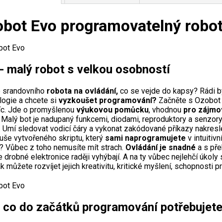
bot Evo programovatelný robo
- malý robot s velkou osobností
 srandovního
robota na ovládání,
co se vejde do kapsy? Rádi by
logie a chcete si
vyzkoušet programování?
Začněte s Ozobot E
víc. Jde o promyšlenou
výukovou pomůcku
, vhodnou
pro zájmov
. Malý bot je nadupaný funkcemi, diodami, reproduktory a senzory,
. Umí sledovat vodicí čáry a vykonat zakódované příkazy nakres
uše vytvořeného skriptu, který
sami naprogramujete
v intuitiv
ě? Vůbec z toho nemusíte mít strach.
Ovládání je snadné
a s pře
e drobné elektronice raději vyhýbají. A na ty vůbec nejlehčí úkoly 
k můžete rozvíjet jejich kreativitu, kritické myšlení, schopnosti 
 co do začátků programování potřebujet