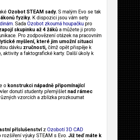
také
Ozobot STEAM sady.
S malým Evo se tak
zákonů fyziky.
K dispozici jsou vám sety
odinám
. Sada
Ozobot zkoumá houpačku
pro
zapojí skupinku až 4 žáků
a můžete ji proto
munikace. Pro zodpovězení otázek na pracovním
ytické myšlení, které jim umožní situaci
čitou dávku
zručnosti,
čímž opět přispěje k
aktivity a faktografické karty. Další úkoly k
de o
konstrukci nápadně připomínající
ler donutí studenty přemýšlet
nad rámec
 různých vzorcích a zblízka prozkoumat
astní příslušenství
z
Ozobotí 3D CAD
o rozšíření výuky STEAM s Evo.
Již teď máte k