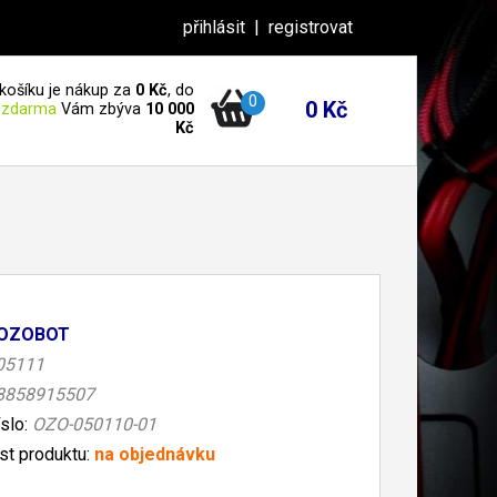
přihlásit
|
registrovat
košíku je nákup za
0 Kč
, do
0
0 Kč
 zdarma
Vám zbýva
10 000
Kč
OZOBOT
05111
8858915507
íslo:
OZO-050110-01
t produktu:
na objednávku