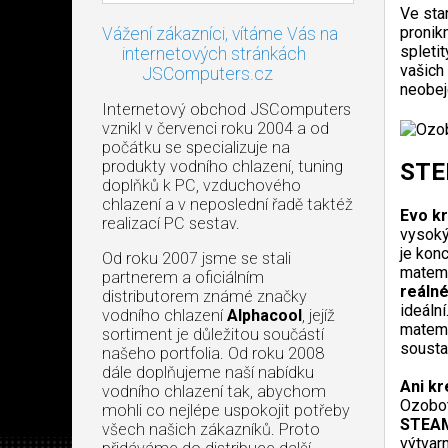
Ve sta
pronik
Vážení zákazníci, vítáme Vás na
spleti
internetových stránkách
vašich
JSComputers.cz
neobej
Internetový obchod JSComputers
vznikl v červenci roku 2004 a od
počátku se specializuje na
produkty vodního chlazení, tuning
STE
doplňků k PC, vzduchového
chlazení a v neposlední řadě taktéž
Evo kr
realizací PC sestav.
vysoký
je kon
Od roku 2007 jsme se stali
matema
partnerem a oficiálním
reálné
distributorem známé značky
ideální
vodního chlazení
Alphacool
, jejíž
matema
sortiment je důležitou součástí
sousta
našeho portfolia. Od roku 2008
dále doplňujeme naší nabídku
Ani kr
vodního chlazení tak, abychom
Ozobot
mohli co nejlépe uspokojit potřeby
STEAM
všech našich zákazníků. Proto
výtvar