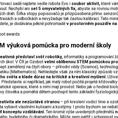
rtovací sadě najdete vedle robota Evo i
soubor aktivit,
které vá
nout. Nechybí ani
set 5 omyvatelných fix,
abyste se rovnou mohli
tých drah. Šířka stopy popisovačů je přizpůsobená přímo senzorů
 trasách a odbočkách a nevyžaduje tak častou kalibraci. Tato min
dete, je dodávána pěkně pohromadě
v prostorném pouzdře na 
M výuková pomůcka pro moderní školy
eativně představí svět robotiky,
informatiky a programování žá
ch škol. V ČR je Ozobot
velmi oblíbenou STEM pomůckou pro
cept zaměřený na čtyři obory – přírodní vědy (Science), technolog
tiku (Mathematics). Nehledejte však za ním klasický způsob vz
ho světa a klade důraz na kritické a kreativní myšlení.
Uživat
. Představte si například, jak malý robot počítá projeté křižovatky
tické operace, které s nimi mají provést. Nebo jak o hodině bi
vy člověka a pomáhá dětem pochopit tento základní fyziologický
eativita ale nezůstává stranou
– při kreslení vodicí linie a oz
a vybavit vlastními kulisami a kostýmy. I proto bychom se nebál
 konceptu vzdělávání.
Ten kromě výše uvedených předmětů
n
ného, hudebního či dramatického. Může sem patřit i schopnost ov