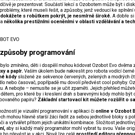
dčivě je prezentovat. Součástí lekcí s Ozobotem může být i disk
 problémy, které museli řešit, a způsoby, jenž vedoucí ke splnění
dokážete s robůtkem pokrýt, je nesmírně široké.
A dobře si 
la
několika prestižními oceněními v oblasti vzdělávání a tech
 způsoby programování
 bylo zmíněno, děti i dospělí mohou kódovat Ozobot Evo dvěma
ixy a papír.
Vaším úkolem bude nakreslit pro robota vodící černé l
né kódy
složené ze sekvence červených, zelených a modrých čtver
dlo nebo časovač, popřípadě mu dovolí předvést cool pohyby. Oz
u. A nebojte – nemusíte se je učit zpaměti. Jejich přehled můžete
dětem, pro které by i kreslení drah s barevnými kódy mohlo být 
bovaného papíru?
Základní startovací kit můžete rozšířit o 
možností je vizuální programování v aplikaci či
online v Ozobot B
ech mohou hlavně starší žáci řadit za sebou jednotlivé bloky s p
či a vytvářet přitom jejich unikátní kombinace. Složitost jednotl
ní,
aby si každý malý programátor mohl vybrat tu svou. Vaše orig
e ho převést je v akci. Nově lze celé
prostředí editoru přepnou