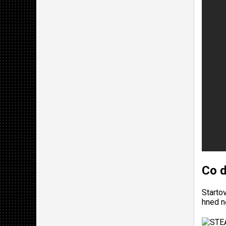
Co d
Starto
hned n