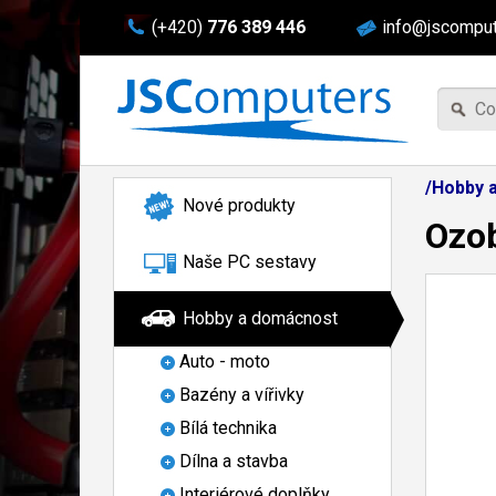
(+420)
776 389 446
info@jscomput
/Hobby 
Nové produkty
Ozob
Naše PC sestavy
Hobby a domácnost
Auto - moto
Bazény a vířivky
Bílá technika
Dílna a stavba
Interiérové doplňky