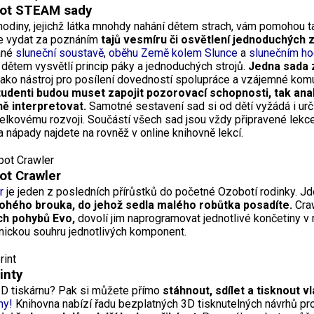
ot STEAM sady
 hodiny, jejichž látka mnohdy nahání dětem strach, vám pomohou 
 vydat za poznáním
tajů vesmíru či osvětlení jednoduchých 
ané
sluneční soustavě
,
oběhu Země kolem Slunce
a
slunečním h
dětem vysvětlí princip páky a jednoduchých strojů.
Jedna sada 
 jako nástroj pro posílení dovedností spolupráce a vzájemné ko
tudenti budou muset zapojit pozorovací schopnosti, tak anal
ě interpretovat.
Samotné sestavení sad si od dětí vyžádá i ur
celkovému rozvoji. Součástí všech sad jsou vždy připravené lekce, 
a nápady najdete na rovněž v online knihovně lekcí.
ot Crawler
r
je jeden z posledních přírůstků do početné Ozobotí rodinky. J
ohého brouka, do jehož sedla malého robůtka posadíte.
Craw
ch pohybů Evo,
dovolí jim naprogramovat jednotlivé končetiny v
ickou souhru jednotlivých komponent.
inty
D tiskárnu? Pak si můžete přímo
stáhnout, sdílet a tisknout vl
ny!
Knihovna nabízí řadu bezplatných 3D tisknutelných návrhů pr