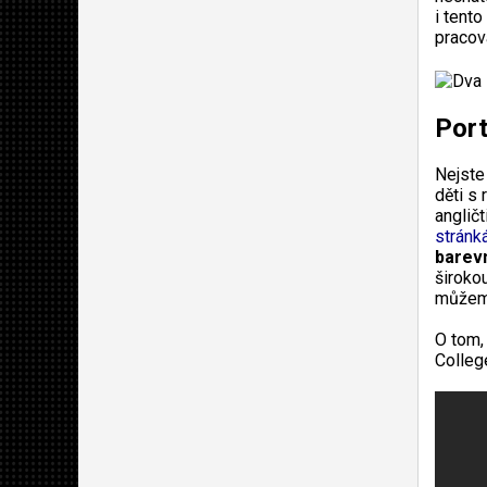
i tento
pracov
Port
Nejste
děti s
angličt
stránk
barevn
širokou
můžeme
O tom,
Colleg