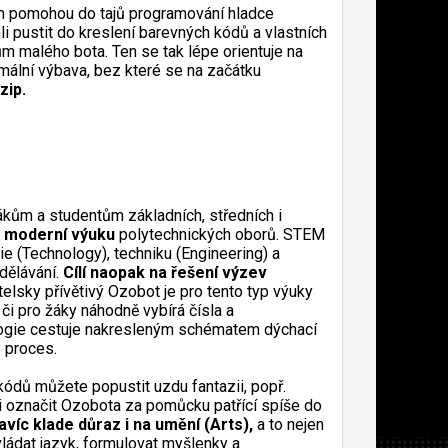
m pomohou do tajů programování hladce
 pustit do kreslení barevných kódů a vlastních
m malého bota. Ten se tak lépe orientuje na
imální výbava, bez které se na začátku
zip.
kům a studentům základních, středních i
 moderní výuku
polytechnických oborů. STEM
ie (Technology), techniku (Engineering) a
dělávání.
Cílí naopak na řešení výzev
elsky přívětivý Ozobot je pro tento typ výuky
 či pro žáky náhodně vybírá čísla a
ologie cestuje nakresleným schématem dýchací
 proces.
okódů můžete popustit uzdu fantazii, popř.
i označit Ozobota za pomůcku patřící spíše do
avíc klade důraz i na umění (Arts),
a to nejen
ládat jazyk, formulovat myšlenky a