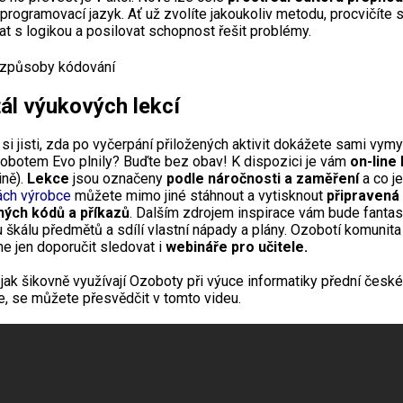
 programovací jazyk. Ať už zvolíte jakoukoliv metodu, procvičíte 
at s logikou a posilovat schopnost řešit problémy.
ál výukových lekcí
 si jisti, zda po vyčerpání přiložených aktivit dokážete sami vymy
 robotem Evo plnily? Buďte bez obav! K dispozici je vám
on-line
ině).
Lekce
jsou označeny
podle náročnosti a zaměření
a co je
ách výrobce
můžete mimo jiné stáhnout a vytisknout
připravená 
ých kódů a příkazů
. Dalším zdrojem inspirace vám bude fanta
 škálu předmětů a sdílí vlastní nápady a plány. Ozobotí komunita j
 jen doporučit sledovat i
webináře pro učitele.
 jak šikovně využívají Ozoboty při výuce informatiky přední čes
e, se můžete přesvědčit v tomto videu.