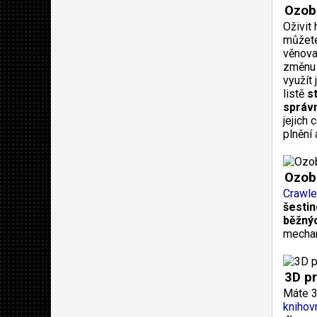
Ozob
Oživit
můžete
věnov
změnu 
využít
listě
s
správn
jejich 
plnění 
Ozob
Crawle
šestin
běžný
mechan
3D pr
Máte 3
knihov