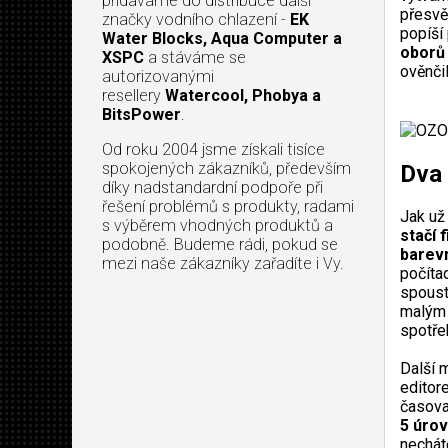
přidáváme do distribuce další
přesvě
značky vodního chlazení -
EK
popíší
Water Blocks, Aqua Computer a
oborů 
XSPC
a stáváme se
ověnči
autorizovanými
resellery
Watercool, Phobya a
BitsPower
.
Od roku 2004 jsme získali tisíce
spokojených zákazníků, především
Dva
díky nadstandardní podpoře při
řešení problémů s produkty, radami
Jak už
s výběrem vhodných produktů a
stačí f
podobně. Budeme rádi, pokud se
barev
mezi naše zákazníky zařadíte i Vy.
počíta
spoust
malým 
spotře
Další 
editor
časova
5 úrov
nechát