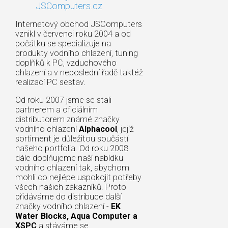
JSComputers.cz
Internetový obchod JSComputers
vznikl v červenci roku 2004 a od
počátku se specializuje na
produkty vodního chlazení, tuning
doplňků k PC, vzduchového
chlazení a v neposlední řadě taktéž
realizací PC sestav.
Od roku 2007 jsme se stali
partnerem a oficiálním
distributorem známé značky
vodního chlazení
Alphacool
, jejíž
sortiment je důležitou součástí
našeho portfolia. Od roku 2008
dále doplňujeme naší nabídku
vodního chlazení tak, abychom
mohli co nejlépe uspokojit potřeby
všech našich zákazníků. Proto
přidáváme do distribuce další
značky vodního chlazení -
EK
Water Blocks, Aqua Computer a
XSPC
a stáváme se