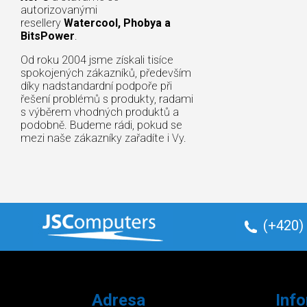
autorizovanými
resellery
Watercool, Phobya a
BitsPower
.
Od roku 2004 jsme získali tisíce
spokojených zákazníků, především
díky nadstandardní podpoře při
řešení problémů s produkty, radami
s výběrem vhodných produktů a
podobně. Budeme rádi, pokud se
mezi naše zákazníky zařadíte i Vy.
(+420)
Adresa
Inf