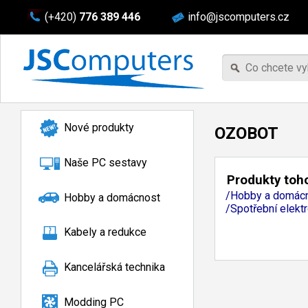
(+420)
776 389 446
info@jscomputers.cz
Nové produkty
OZOBOT
Naše PC sestavy
Produkty toho
/Hobby a domácn
Hobby a domácnost
/Spotřební elekt
Kabely a redukce
Kancelářská technika
Modding PC