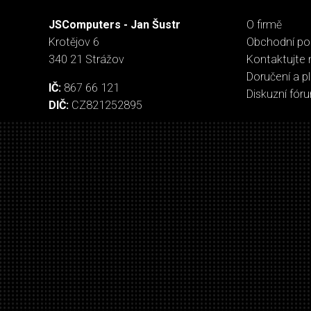
JSComputers - Jan Šustr
O firmě
Krotějov 6
Obchodní p
340 21 Strážov
Kontaktujte 
Doručení a p
IČ:
867 66 121
Diskuzní fór
DIČ:
CZ821252895