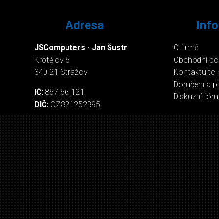
Adresa
Inf
JSComputers - Jan Šustr
O firmě
Krotějov 6
Obchodní p
340 21 Strážov
Kontaktujte 
Doručení a p
IČ:
867 66 121
Diskuzní fór
DIČ:
CZ821252895