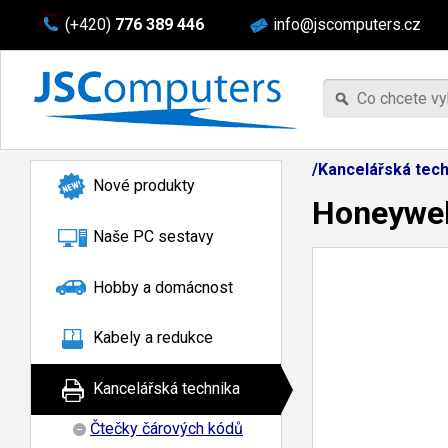
(+420)
776 389 446
info@jscomputers.cz
/Kancelářská tech
Nové produkty
Honeywell
Naše PC sestavy
Hobby a domácnost
Kabely a redukce
Kancelářská technika
Čtečky čárových kódů