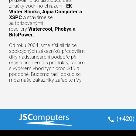
přidáváme do distribuce další
značky vodního chlazení -
EK
Water Blocks, Aqua Computer a
XSPC
a stáváme se
autorizovanými
resellery
Watercool, Phobya a
BitsPower
.
Od roku 2004 jsme získali tisíce
spokojených zákazníků, především
díky nadstandardní podpoře při
řešení problémů s produkty, radami
s výběrem vhodných produktů a
podobně. Budeme rádi, pokud se
mezi naše zákazníky zařadíte i Vy.
(+420)